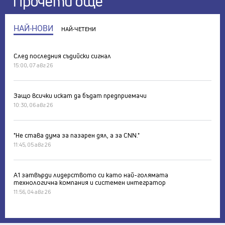
Прочети още
НАЙ-НОВИ
НАЙ-ЧЕТЕНИ
След последния съдийски сигнал
15:00, 07 авг 26
Защо всички искат да бъдат предприемачи
10:30, 06 авг 26
"Не става дума за пазарен дял, а за CNN."
11:45, 05 авг 26
А1 затвърди лидерството си като най-голямата
технологична компания и системен интегратор
11:56, 04 авг 26