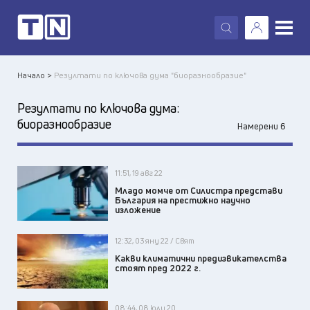
X
Начало >
Резултати по ключова дума "биоразнообразие"
Резултати по ключова дума:
биоразнообразие
Намерени 6
11:51, 19 авг 22
Младо момче от Силистра представи
България на престижно научно
изложение
12:32, 03 яну 22 / Свят
Какви климатични предизвикателства
стоят пред 2022 г.
08:44, 08 юли 20