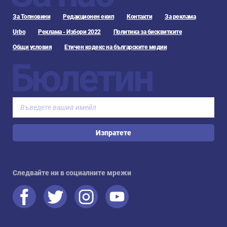
За Топновини
Редакционен екип
Контакти
За реклама
Urbo
Реклама - Избори 2022
Политика за бисквитките
Общи условия
Етичен кодекс на българските медии
Бюлетин
Изпратете
Следвайте ни в социалните мрежи