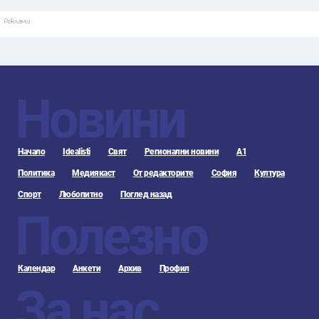
Реклама
Новини
Начало
Idealisti
Свят
Регионални новини
А1
Политика
Медиякаст
От редакторите
София
Култура
Спорт
Любопитно
Поглед назад
Полезно
Календар
Анкети
Архив
Профил
За нас