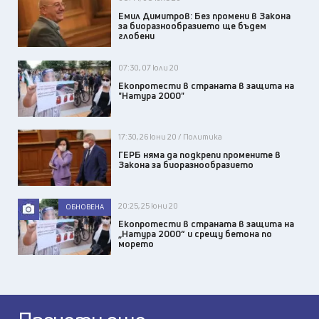
Емил Димитров: Без промени в Закона
за биоразнообразието ще бъдем
глобени
07:30, 07 юли 20
Екопротести в страната в защита на
"Натура 2000"
17:30, 26 юни 20 / Политика
ГЕРБ няма да подкрепи промените в
Закона за биоразнообразието
20:25, 25 юни 20
ОБНОВЕНА
Екопротести в страната в защита на
„Натура 2000“ и срещу бетона по
морето