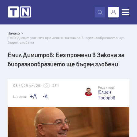
X
Начало >
Емил Димитров: Без промени в Закона за биоразнообразието ще
бъдем глобени
Емил Димитров: Без промени в Закона за
биоразнообразието ще бъдем глобени
08:44, 08 юли 20
2511
Редактор:
Юлиан
+A
-A
Шрифт:
Тодоров