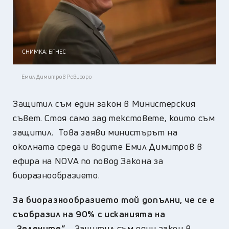
СНИМКА: БГНЕС
Емил Димитров Ревизоро
Защитил съм един закон в Министерския
съвет. Стоя само зад текстовете, които съм
защитил. Това заяви министърът на
околната среда и водите Емил Димитров в
ефира на NOVA по повод Закона за
биоразнообразието.
За биоразнообразието той допълни, че се е
съобразил на 90% с исканията на
„Зелените”.
„Защитил съм един закон в