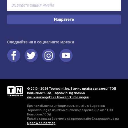
Изпратете
Следвайте ни в социалните мрежи
© 2010 - 2026 Topnovini.bg, Всички права запазени "ТОП
Нотисиас" ООД. Topnovini.bg спазва
етичния кодекс на българските медии
.
При ползване на информация, снимки и видео от
Topnovini.bg се изисква писмено разрешение от "ТОП
Нотисиас" ООД.
Прогнозата за времето се предоставя благодарение на
OpenWeatherMap
.