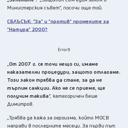
Министерския съвет”, посочи още той.
СБЛЪСЪК: "За" и "против" промените за
"Натура" 2000?
Error9
„
От 2007 г. се точи нещо си, имаме
наказателни процедури, защото отлагаме.
Този закон трябва да стане, за да не
търпим санкции. Ако не се приеме, ще
получим такива
”, категоричен беше
Димитров.
„Трябва да кажа за героизма, който МОСВ
направи в последните месеци. За първи път