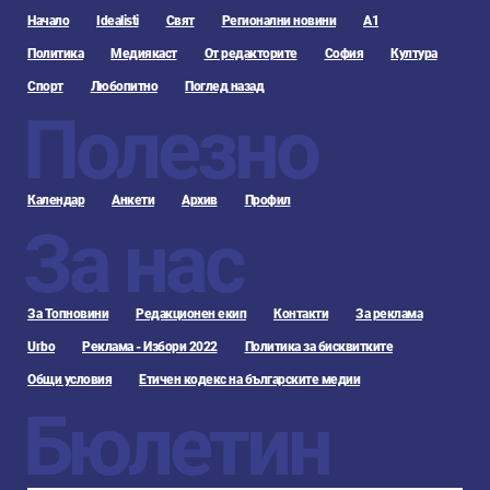
Начало
Idealisti
Свят
Регионални новини
А1
Политика
Медиякаст
От редакторите
София
Култура
Спорт
Любопитно
Поглед назад
Полезно
Календар
Анкети
Архив
Профил
За нас
За Топновини
Редакционен екип
Контакти
За реклама
Urbo
Реклама - Избори 2022
Политика за бисквитките
Общи условия
Етичен кодекс на българските медии
Бюлетин