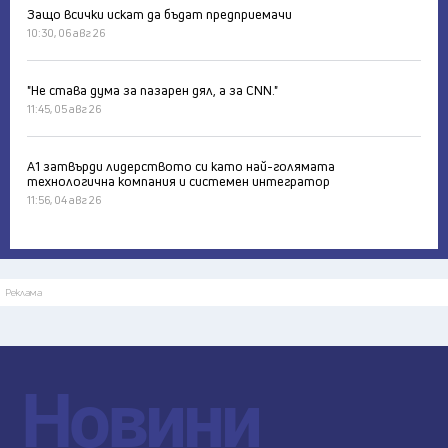
Защо всички искат да бъдат предприемачи
10:30, 06 авг 26
"Не става дума за пазарен дял, а за CNN."
11:45, 05 авг 26
А1 затвърди лидерството си като най-голямата
технологична компания и системен интегратор
11:56, 04 авг 26
Реклама
Новини