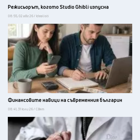
Режисьорът, когото Studio Ghibli изпусна
08:55, 02 авг 26 / Idealisti
Финансовите навици на съвременния българин
08:41, 31 юли 26 / Свят