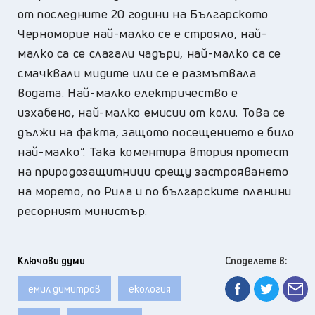
от последните 20 години на Българското
Черноморие най-малко се е строяло, най-
малко са се слагали чадъри, най-малко са се
смачквали мидите или се е размътвала
водата. Най-малко електричество е
изхабено, най-малко емисии от коли. Това се
дължи на факта, защото посещението е било
най-малко”. Така коментира втория протест
на природозащитници срещу застрояването
на морето, по Рила и по българските планини
ресорният министър.
Ключови думи
Споделете в:
емил димитров
екология