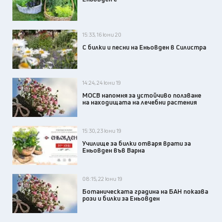
15:33, 16 юни 20
С билки и песни на Еньовден в Силистра
14:24, 24 юни 19
МОСВ напомня за устойчиво ползване
на находищата на лечебни растения
15:30, 23 юни 19
Училище за билки отваря врати за
Еньовден във Варна
08:15, 22 юни 19
Ботаническата градина на БАН показва
рози и билки за Еньовден