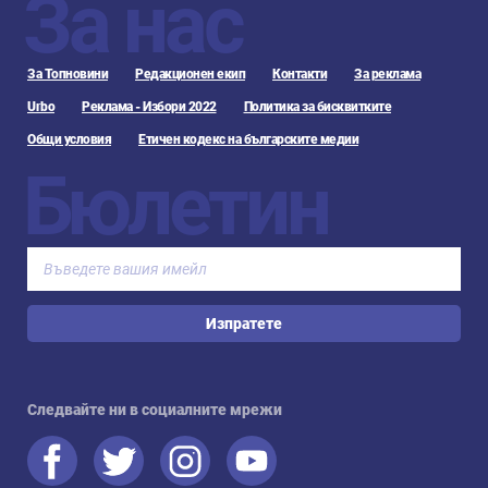
За нас
За Топновини
Редакционен екип
Контакти
За реклама
Urbo
Реклама - Избори 2022
Политика за бисквитките
Общи условия
Етичен кодекс на българските медии
Бюлетин
Изпратете
Следвайте ни в социалните мрежи