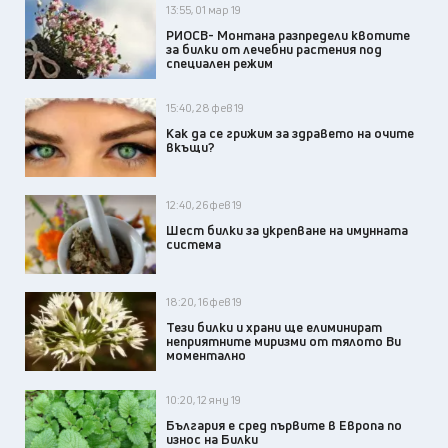
13:55, 01 мар 19
РИОСВ- Монтана разпредели квотите
за билки от лечебни растения под
специален режим
15:40, 28 фев 19
Как да се грижим за здравето на очите
вкъщи?
12:40, 26 фев 19
Шест билки за укрепване на имунната
система
18:20, 16 фев 19
Тези билки и храни ще елиминират
неприятните миризми от тялото Ви
моментално
10:20, 12 яну 19
България е сред първите в Европа по
износ на Билки