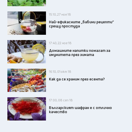
15:10, 27 ное 18
Най-ефикасните „бабини рецепти“
срещу простуда
17:40, 22 ное 18
Домашните напитки помагат за
имунитета през зимата
16:10, 01 окт 18
Как да се храним през есента?
17:00, 08 сеп 18
Българският шафран е с отлично
качество