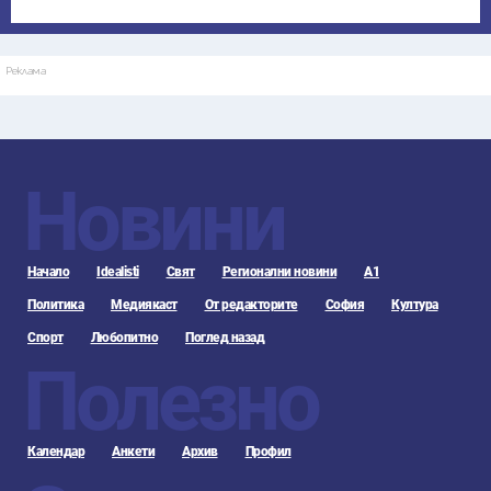
Реклама
Новини
Начало
Idealisti
Свят
Регионални новини
А1
Политика
Медиякаст
От редакторите
София
Култура
Спорт
Любопитно
Поглед назад
Полезно
Календар
Анкети
Архив
Профил