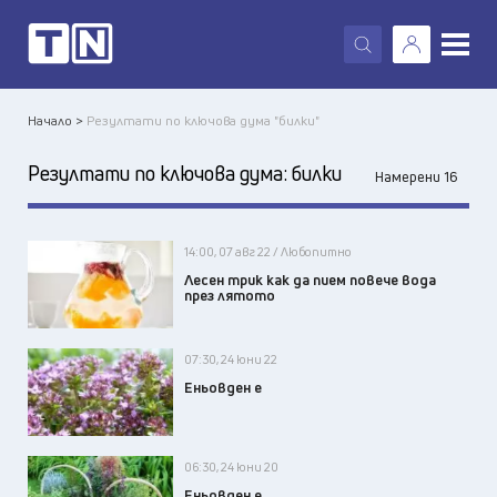
X
Начало >
Резултати по ключова дума "билки"
Резултати по ключова дума:
билки
Намерени 16
14:00, 07 авг 22 / Любопитно
Лесен трик как да пием повече вода
през лятото
07:30, 24 юни 22
Еньовден е
06:30, 24 юни 20
Еньовден е