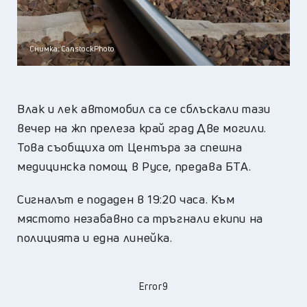
Снимка: CanstockPhoto
Влак и лек автомобил са се сблъскали тази
вечер на жп прелеза край град Две могили.
Това съобщиха от Центъра за спешна
медицинска помощ в Русе, предава БТА.
Сигналът е подаден в 19:20 часа. Към
мястото незабавно са тръгнали екипи на
полицията и една линейка.
Error9