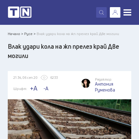
X
Начало >
Русе >
Влак удари кола на жп прелез край Две могили
Влак удари кола на жп прелез край Две
могили
21:34, 06 сеп 20
6233
Редактор:
Антония
+A
-A
Шрифт:
Руменова