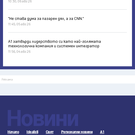
10:30, 06 авг 26
"Не става дума за пазарен дял, а за CNN."
11:45, 05 авг 26
А1 затвърди лидерството си като най-голямата
технологична компания и системен интегратор
11:56, 04 авг 26
Реклама
Новини
Начало
Idealisti
Свят
Регионални новини
А1