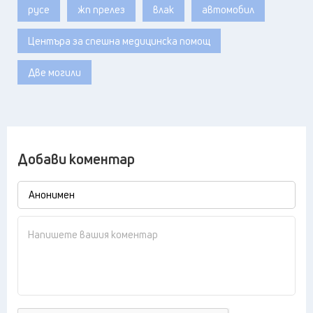
русе
жп прелез
влак
автомобил
Центъра за спешна медицинска помощ
Две могили
Добави коментар