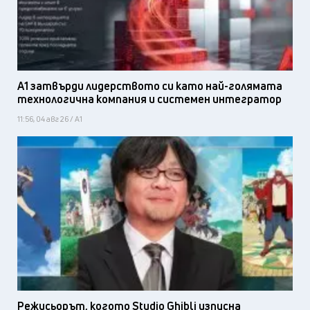
А1 затвърди лидерството си като най-голямата
технологична компания и системен интегратор
11:56, 04 авг 26 / А1
Режисьорът, когото Studio Ghibli изпусна