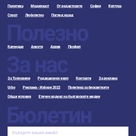
Политика
Медиякаст
От редакторите
София
Култура
Спорт
Любопитно
Поглед назад
Полезно
Календар
Анкети
Архив
Профил
За нас
За Топновини
Редакционен екип
Контакти
За реклама
Urbo
Реклама - Избори 2022
Политика за бисквитките
Общи условия
Етичен кодекс на българските медии
Бюлетин