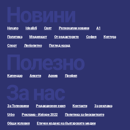
Новини
Начало
Idealisti
Свят
Регионални новини
А1
Политика
Медиякаст
От редакторите
София
Култура
Спорт
Любопитно
Поглед назад
Полезно
Календар
Анкети
Архив
Профил
За нас
За Топновини
Редакционен екип
Контакти
За реклама
Urbo
Реклама - Избори 2022
Политика за бисквитките
Общи условия
Етичен кодекс на българските медии