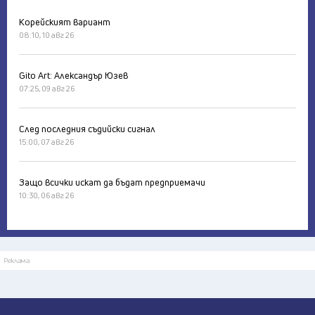
Корейският вариант
08:10, 10 авг 26
Gito Art: Александър Юзев
07:25, 09 авг 26
След последния съдийски сигнал
15:00, 07 авг 26
Защо всички искат да бъдат предприемачи
10:30, 06 авг 26
Реклама