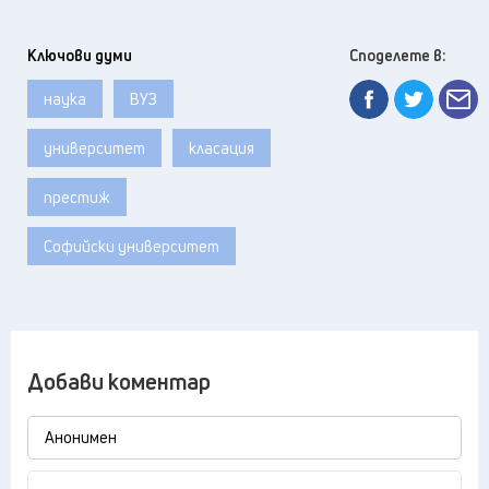
Ключови думи
Споделете в:
наука
ВУЗ
университет
класация
престиж
Софийски университет
Добави коментар