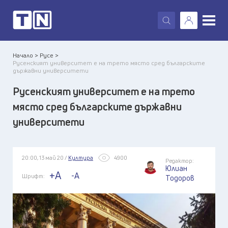
X
Начало >
Русе >
Русенският университет е на трето място сред българските
държавни университети
Русенският университет е на трето
място сред българските държавни
университети
20:00, 13 май 20 /
Култура
4900
Редактор:
Юлиан
+A
-A
Шрифт:
Тодоров