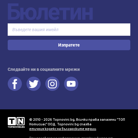
Бюлетин
Изпратете
Следвайте ни в социалните мрежи
© 2010 - 2026 Topnovini.bg, Всички права запазени "ТОП
Нотисиас" ООД. Topnovini.bg спазва
етичния кодекс на българските медии
.
При ползване на информация, снимки и видео от