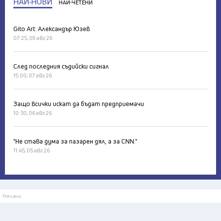
НАЙ-НОВИ
НАЙ-ЧЕТЕНИ
Gito Art: Александър Юзев
07:25, 09 авг 26
След последния съдийски сигнал
15:00, 07 авг 26
Защо всички искат да бъдат предприемачи
10:30, 06 авг 26
"Не става дума за пазарен дял, а за CNN."
11:45, 05 авг 26
Реклама