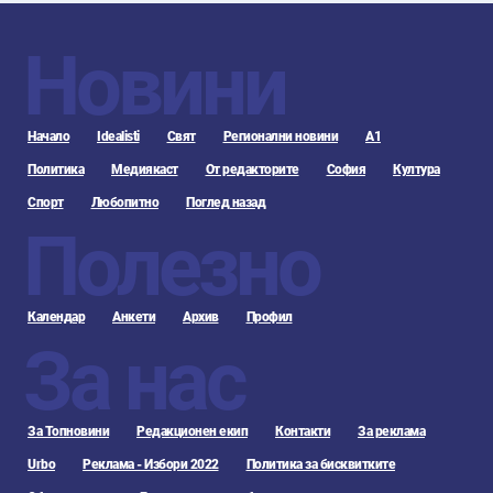
Новини
Начало
Idealisti
Свят
Регионални новини
А1
Политика
Медиякаст
От редакторите
София
Култура
Спорт
Любопитно
Поглед назад
Полезно
Календар
Анкети
Архив
Профил
За нас
За Топновини
Редакционен екип
Контакти
За реклама
Urbo
Реклама - Избори 2022
Политика за бисквитките