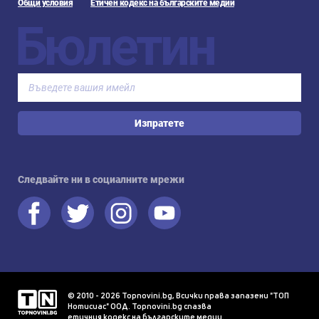
Общи условия
Етичен кодекс на българските медии
Бюлетин
Изпратете
Следвайте ни в социалните мрежи
© 2010 - 2026 Topnovini.bg, Всички права запазени "ТОП
Нотисиас" ООД. Topnovini.bg спазва
етичния кодекс на българските медии
.