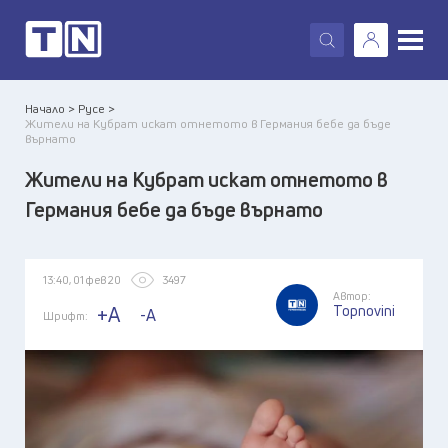
X
Начало >
Русе >
Жители на Кубрат искат отнетото в Германия бебе да бъде
върнато
Жители на Кубрат искат отнетото в
Германия бебе да бъде върнато
13:40, 01 фев 20
3497
Автор:
Topnovini
+A
-A
Шрифт: