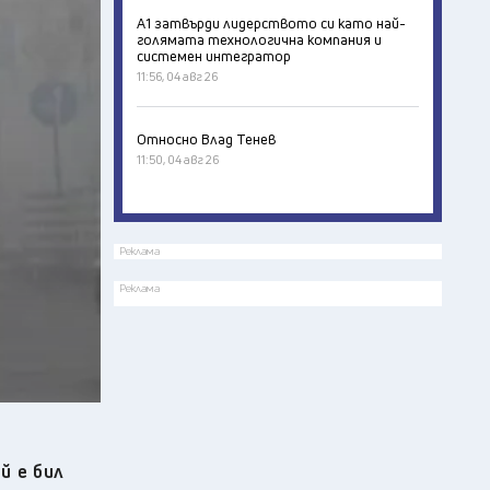
А1 затвърди лидерството си като най-
голямата технологична компания и
системен интегратор
11:56, 04 авг 26
Относно Влад Тенев
11:50, 04 авг 26
Реклама
Реклама
й е бил