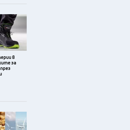
терии в
ките за
 през
и