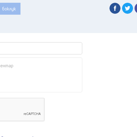
боклук