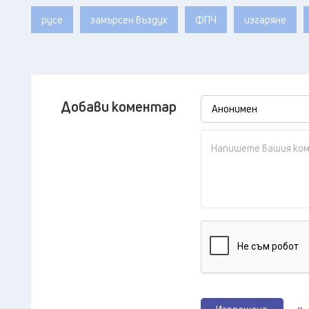
русе
замърсен въздух
ФПЧ
изгаряне
Добави коментар