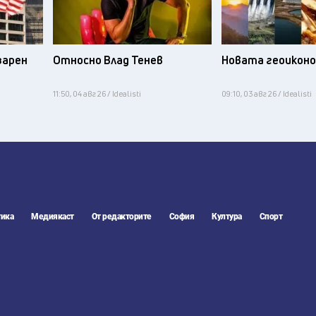
зарен
Относно Влад Тенев
Новата геоикон
11:50, 04 авг 26 / Idealisti
09:10, 03 авг 26 / Idealisti
ика
Медиякаст
От редакторите
София
Култура
Спорт