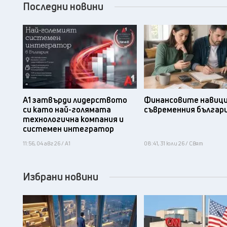
Последни новини
А1 затвърди лидерството
Финансовите навици
си като най-голямата
съвременния българ
технологична компания и
системен интегратор
11:56, 04 авг 26 / А1
08:41, 31 юли 26 / Свят
Избрани новини