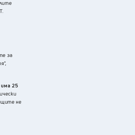
алите
Т.
те за
я",
 има 25
зически
ащите не