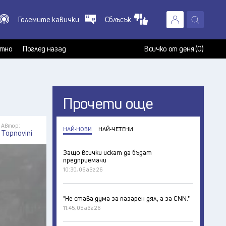
Големите кавички
Сблъсък
X
т
тно
Поглед назад
Всичко от деня (0)
Прочети още
Автор:
НАЙ-НОВИ
НАЙ-ЧЕТЕНИ
Topnovini
Защо всички искат да бъдат
предприемачи
10:30, 06 авг 26
"Не става дума за пазарен дял, а за CNN."
11:45, 05 авг 26