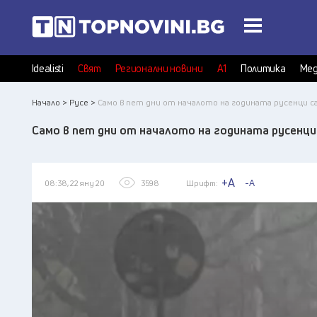
Idealisti
Свят
Регионални новини
А1
Политика
Мед
Начало >
Русе >
Само в пет дни от началото на годината русенци с
Само в пет дни от началото на годината русенци
+A
-A
08:38, 22 яну 20
3598
Шрифт: