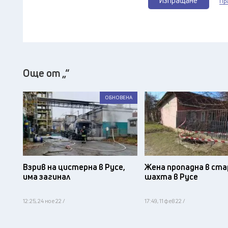
Изпращане
Пр
Още от „“
ОБНОВЕНА
Взрив на цистерна в Русе,
Жена пропадна в ста
има загинал
шахта в Русе
12:25, 24 ное 22 /
17:49, 11 фев 22 /