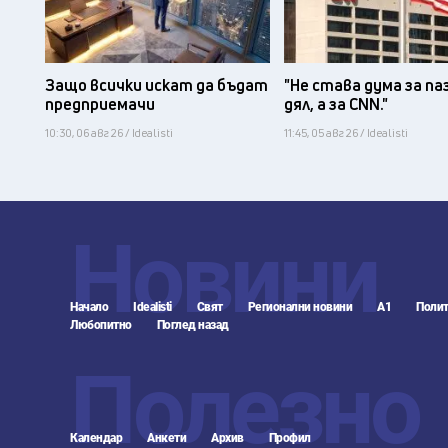
Защо всички искат да бъдат
"Не става дума за па
предприемачи
дял, а за CNN."
10:30, 06 авг 26 / Idealisti
11:45, 05 авг 26 / Idealisti
Новини
Начало
Idealisti
Свят
Регионални новини
А1
Полит
Любопитно
Поглед назад
Полезно
Календар
Анкети
Архив
Профил