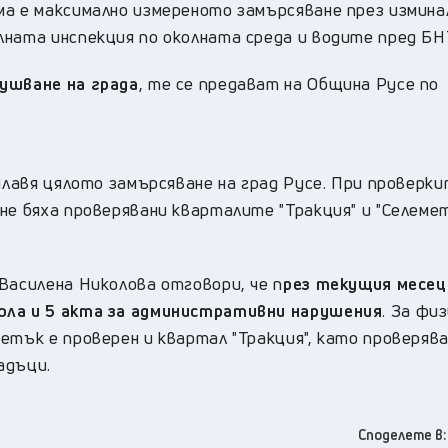
ма е максимално измереното замърсяване през измин
лната инспекция по околната среда и водите пред БН
пушване на града
, те се предават на Община Русе по
улавя цялото замърсяване на град Русе. При проверки
не бяха проверявани кварталите "Тракция" и "Селемет
Василена Николова отговори, че п
рез текущия месец
ола и 5 акта за административни нарушения
. За фи
етък е проверен и квартал "Тракция", като проверяв
адъци.
Споделете в: