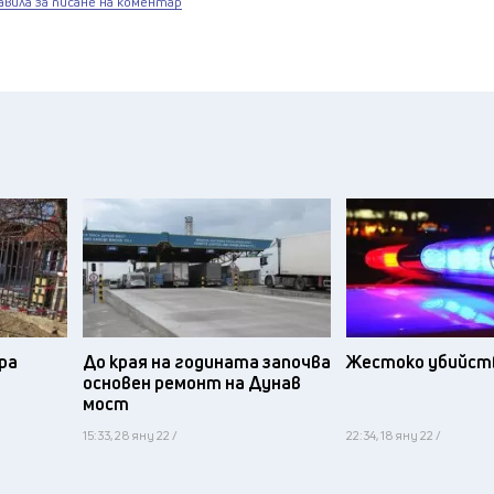
авила за писане на коментар
ра
До края на годината започва
Жестоко убийств
основен ремонт на Дунав
мост
15:33, 28 яну 22 /
22:34, 18 яну 22 /