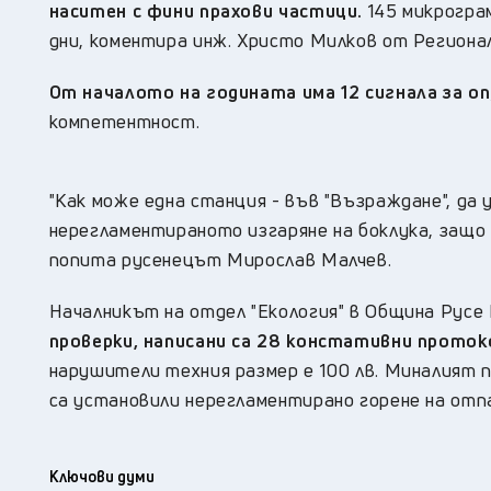
наситен с фини прахови частици.
145 микрогра
дни, коментира инж. Христо Милков от Региона
От началото на годината има 12 сигнала за о
компетентност.
"Как може една станция - във "Възраждане", да 
нерегламентираното изгаряне на боклука, защо 
попита русенецът Мирослав Малчев.
Началникът на отдел "Екология" в Община Русе 
проверки, написани са 28 констативни проток
нарушители техния размер е 100 лв. Миналият п
са установили нерегламентирано горене на отп
Ключови думи