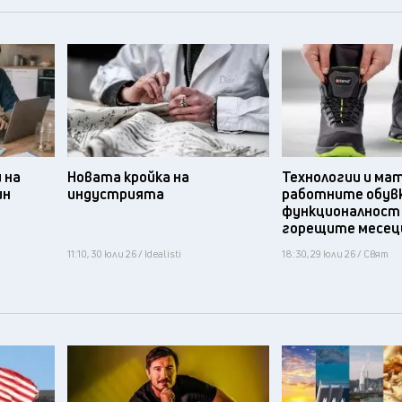
 на
Новата кройка на
Технологии и ма
ин
индустрията
работните обув
функционалност
горещите месец
11:10, 30 юли 26 / Idealisti
18:30, 29 юли 26 / Свят