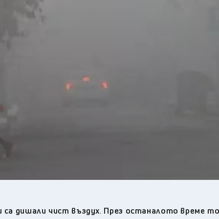
19
°C
Перник
,
24
°C
Плевен
,
22
°C
Пловдив
,
23
°C
Разград
,
23
°C
Русе
,
25
°C
Силистра
,
20
°C
Сливен
,
15
°C
Смолян
,
23
°C
София
,
22
°C
Стара Загора
,
23
°C
Търговище
,
22
°C
Хасково
,
23
°C
Шумен
,
20
°C
Ямбол
,
и са дишали чист въздух
.
През останалото време то