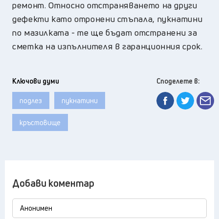
ремонт. Относно отстраняването на други
дефекти като отронени стъпала, пукнатини
по мазилката - те ще бъдат отстранени за
сметка на изпълнителя в гаранционния срок.
Ключови думи
Споделете в:
подлез
пукнатини
кръстовище
Добави коментар