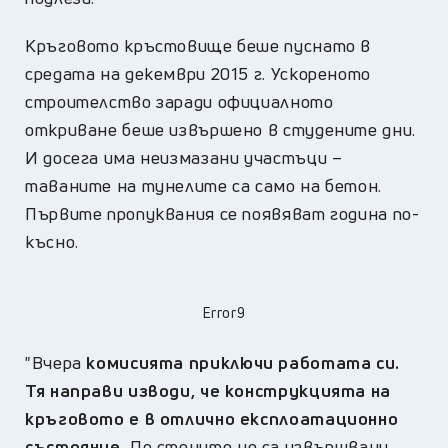
Кръговото кръстовище беше пуснато в
средата на декември 2015 г. Ускореното
строителство заради официалното
откриване беше извършено в студените дни.
И досега има неизмазани участъци –
таваните на тунелите са само на бетон.
Първите пропуквания се появяват година по-
късно.
Error9
"Вчера
комисията приключи работата си.
Тя направи изводи, че конструкцията на
кръговото е в отлично експлоатационно
състояние.
По стените не са извършвани