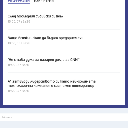
НАЙ-НОВИ
НАЙ-ЧЕТЕНИ
След последния съдийски сигнал
15:00, 07 авг 26
Защо всички искат да бъдат предприемачи
10:30, 06 авг 26
"Не става дума за пазарен дял, а за CNN."
11:45, 05 авг 26
А1 затвърди лидерството си като най-голямата
технологична компания и системен интегратор
11:56, 04 авг 26
Реклама