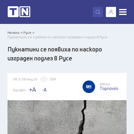
X
Начало >
Русе >
Пукнатини се появиха по наскоро изграден подлез в Русе
Пукнатини се появиха по наскоро
изграден подлез в Русе
08:11, 08 яну 20
3341
Автор:
Topnovini
+A
-A
Шрифт: