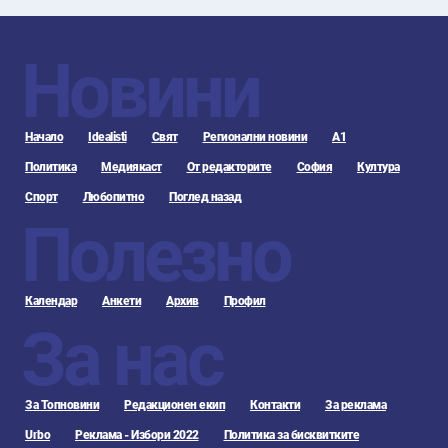
Новини
Начало
Idealisti
Свят
Регионални новини
А1
Политика
Медиякаст
От редакторите
София
Култура
Спорт
Любопитно
Поглед назад
Полезно
Календар
Анкети
Архив
Профил
За нас
За Топновини
Редакционен екип
Контакти
За реклама
Urbo
Реклама - Избори 2022
Политика за бисквитките