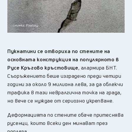
снимка: Pixabay
Пукнатини се отвориха по стените на
основната конструкция на популярното в
Русе Кръгово кръстовище
, алармира БНТ.
Съоръжението беше изградено преди четири
години за около 9 милиона лева, за да облекчи
трафика в тази невралгична точка на града,
но вече се нуждае от сериозно укрепване.
Деформацията по стените обаче притеснява
русенци, които всеки ден минават през
подлеза.