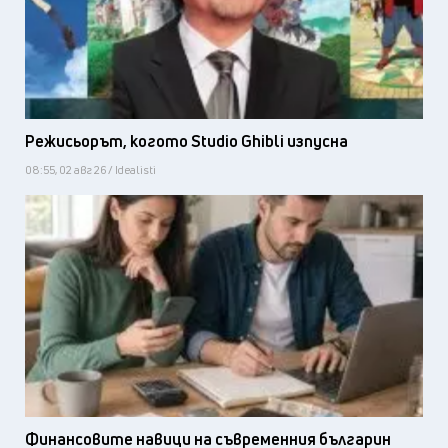
Режисьорът, когото Studio Ghibli изпусна
08:55, 02 авг 26 / Idealisti
Финансовите навици на съвременния българин