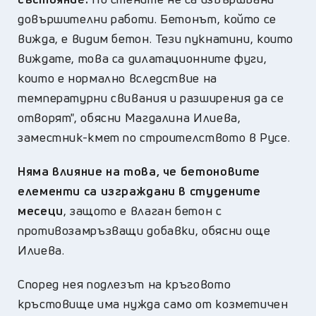
довършителни работи. Бетонът, който се
вижда, е видим бетон. Тези пукнатини, които
виждате, това са дилатационните фуги,
които е нормално вследствие на
температурни свивания и разширения да се
отворят", обясни Магдалина Илиева,
заместник-кмет по строителството в Русе.
Няма влияние на това, че бетоновите
елементи са изграждани в студените
месеци
, защото е влаган бетон с
противозамръзващи добавки, обясни още
Илиева.
Според нея подлезът на кръговото
кръстовище има нужда само от козметичен