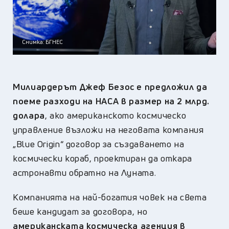
Снимка: БГНЕС
Милиардерът Джеф Безос е предложил да
поеме разходи на НАСА в размер на 2 млрд.
долара
, ако американското космическо
управление възложи на неговата компания
„Blue Origin“ договор за създаването на
космически кораб, проектиран да откара
астронавти обратно на Луната.
Компанията на най-богатия човек на света
беше кандидат за договора, но
американската космическа агенция в