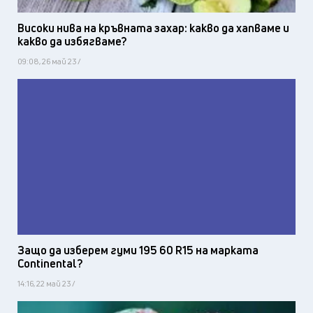
Високи нива на кръвната захар: какво да хапваме и
какво да избягваме?
09:08, 26 май 23 /
Защо да изберем гуми 195 60 R15 на марката
Continental?
14:16, 22 май 23 /