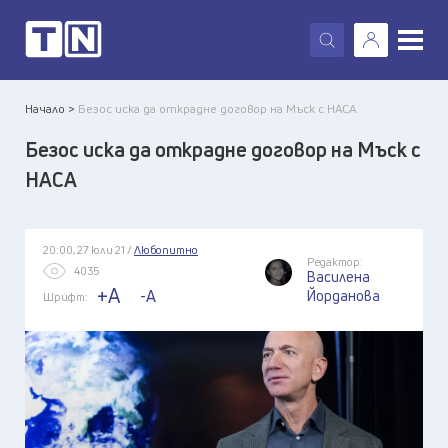
X
Начало >
Безос иска да открадне договор на Мъск с НАСА
Безос иска да открадне договор на Мъск с
НАСА
20:00, 27 юли 21 /
Любопитно
Редактор:
4035
Василена
+A
-A
Йорданова
Шрифт: