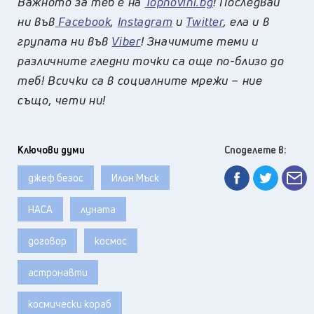
Важното за теб е на
Topnovini.bg
! Последвай
ни във
Facebook
,
Instagram
и
Twitter
, ела и в
групата ни във
Viber
! Значимите теми и
различните гледни точки са още по-близо до
теб! Всички са в социалните мрежи – ние
също, чети ни!
Ключови думи
Споделете в:
джеф безос
Илон Мъск
НАСА
луната
договор
космос
астронавти
космически кораб