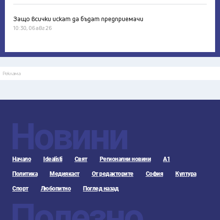
Защо всички искат да бъдат предприемачи
10:30, 06 авг 26
Реклама
Новини
Начало
Idealisti
Свят
Регионални новини
А1
Политика
Медиякаст
От редакторите
София
Култура
Спорт
Любопитно
Поглед назад
Полезно