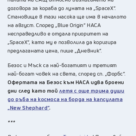
договора за кораба до луната на „SpaceX“.
Становище в тази насока ще има в началото
на август. Според „Blue Origin“ НАСА
несправедливо е отдала приоритет на
„SpaceX“, като му е позволила да коригира
предлаганата цена, пише „Дневник“.
Безос и Мъск са най-богатият и третият
най-богат човек на света, според сп. „Форбс“.
Офертата на Безос към НАСА идва броени
дни след като той
летя с още трима души
до ръба на космоса на борда на капсулата
„New Shephard“
.
***