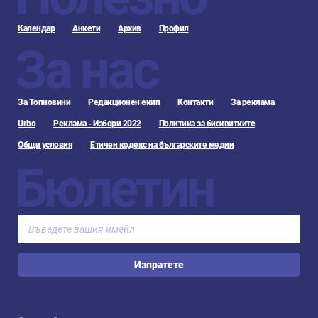
Календар
Анкети
Архив
Профил
За нас
За Топновини
Редакционен екип
Контакти
За реклама
Urbo
Реклама - Избори 2022
Политика за бисквитките
Общи условия
Етичен кодекс на българските медии
Бюлетин
Изпратете