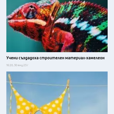
Учени създадоха строителен материал-хамелеон
16:20, 30 яну 23 /