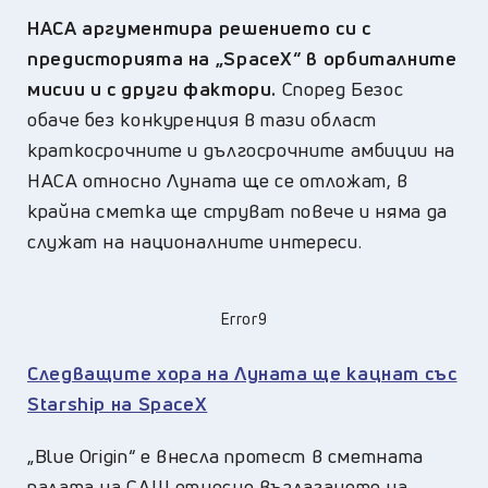
НАСА аргументира решението си с
предисторията на „SpaceX“ в орбиталните
мисии и с други фактори.
Според Безос
обаче без конкуренция в тази област
краткосрочните и дългосрочните амбиции на
НАСА относно Луната ще се отложат, в
крайна сметка ще струват повече и няма да
служат на националните интереси.
Error9
Следващите хора на Луната ще кацнат със
Starship на SpaceX
„Blue Origin“ е внесла протест в сметната
палата на САЩ относно възлагането на