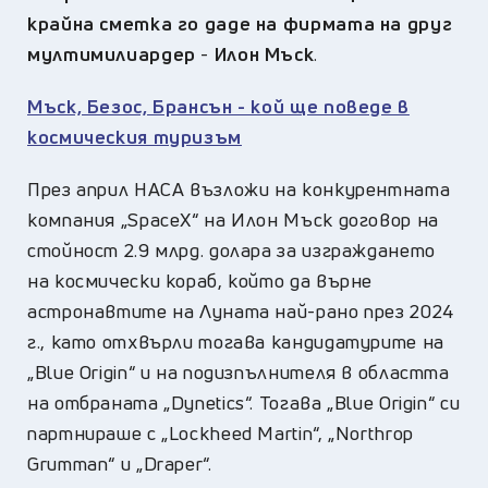
крайна сметка го даде на фирмата на друг
мултимилиардер
-
Илон Мъск
.
Мъск, Безос, Брансън - кой ще поведе в
космическия туризъм
През април НАСА възложи на конкурентната
компания „SpaceX“ на Илон Мъск договор на
стойност 2.9 млрд. долара за изграждането
на космически кораб, който да върне
астронавтите на Луната най-рано през 2024
г., като отхвърли тогава кандидатурите на
„Blue Origin“ и на подизпълнителя в областта
на отбраната „Dynetics“. Тогава „Blue Origin“ си
партнираше с „Lockheed Martin“, „Northrop
Grumman“ и „Draper“.