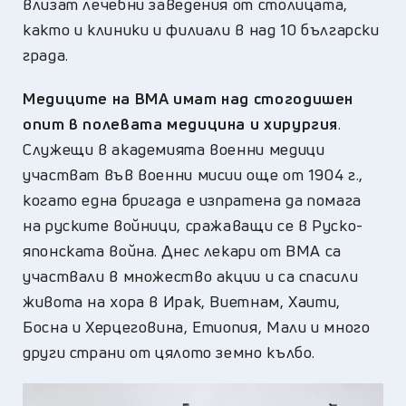
влизат лечебни заведения от столицата,
както и клиники и филиали в над 10 български
града.
Медиците на ВМА имат над стогодишен
опит в полевата медицина и хирургия
.
Служещи в академията военни медици
участват във военни мисии още от 1904 г.,
когато една бригада е изпратена да помага
на руските войници, сражаващи се в Руско-
японската война. Днес лекари от ВМА са
участвали в множество акции и са спасили
живота на хора в Ирак, Виетнам, Хаити,
Босна и Херцеговина, Етиопия, Мали и много
други страни от цялото земно кълбо.