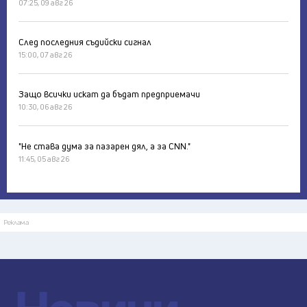
07:25, 09 авг 26
След последния съдийски сигнал
15:00, 07 авг 26
Защо всички искат да бъдат предприемачи
10:30, 06 авг 26
"Не става дума за пазарен дял, а за CNN."
11:45, 05 авг 26
Реклама