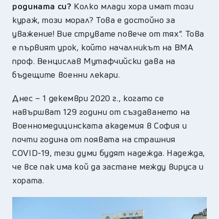
родината си?
Колко млади хора имат този
кураж, този морал? Това е достойно за
уважение! Вие струвате повече от тях“. Това
е първият урок, който началникът на ВМА
проф. Венцислав Мутафчийски дава на
бъдещите военни лекари.
Днес – 1 декември 2020 г., когато се
навършват 129 години от създаването на
Военномедицинската академия в София и
почти година от появата на страшния
COVID-19, тези думи будят надежда. Надежда,
че все пак има кой да застане между вируса и
хората.