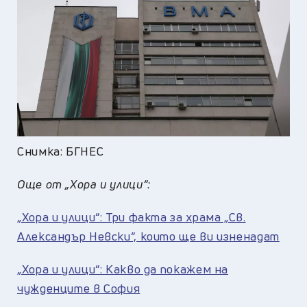
Снимка: БГНЕС
Още от „Хора и улици“:
„Хора и улици“: Три факта за храма „Св.
Александър Невски“, които ще ви изненадат
„Хора и улици“: Какво да покажем на
чужденците в София