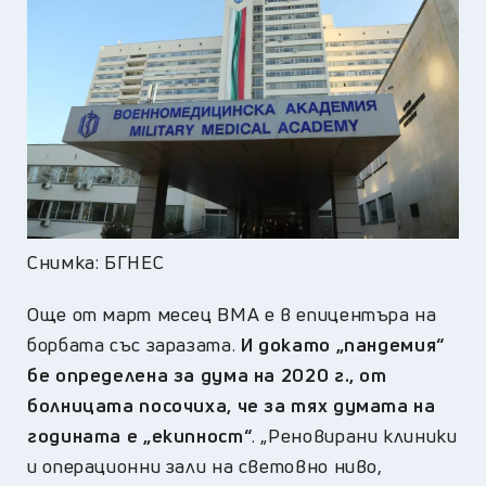
Снимка: БГНЕС
Още от март месец ВМА е в епицентъра на
борбата със заразата.
И докато „пандемия“
бе определена за дума на 2020 г., от
болницата посочиха, че за тях думата на
годината е „екипност“
. „Реновирани клиники
и операционни зали на световно ниво,