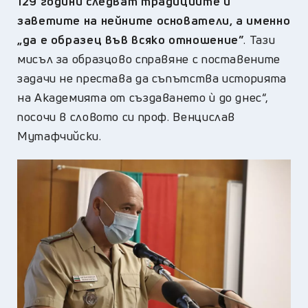
129 години следват традициите и
заветите на нейните основатели, а именно
„да е образец във всяко отношение”
. Тази
мисъл за образцово справяне с поставените
задачи не престава да съпътства историята
на Академията от създаването ѝ до днес“,
посочи в словото си проф. Венцислав
Мутафчийски.