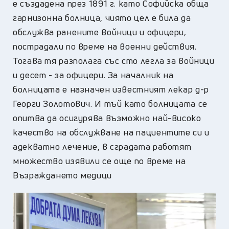
е създадена през 1891 г. като Софийска обща
гарнизонна болница, чиято цел е била да
обслужва ранените войници и офицери,
пострадали по време на военни действия.
Тогава тя разполага със сто легла за войници
и десет - за офицери. За началник на
болницата е назначен известният лекар д-р
Георги Золотович. И тъй като болницата се
опитва да осигурява възможно най-високо
качество на обслужване на пациентите си и
адекватно лечение, в сградата работят
множество изявили се още по време на
Възраждането медици