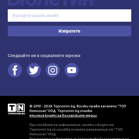
Изпратете
Следвайте ни в социалните мрежи
© 2010 - 2026 Topnovini.bg, Всички права запазени "ТОП
Нотисиас" ООД. Topnovini.bg спазва
етичния кодекс на българските медии
.
При ползване на информация, снимки и видео от
Topnovini.bg се изисква писмено разрешение от "ТОП
Нотисиас" ООД.
Прогнозата за времето се предоставя благодарение на