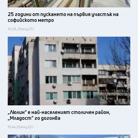
25 години от пускането на първия участък на
софийското метро
10:28, 26 яну 23 /
„Люлин“ е най-населеният столичен район,
„Младост“ го догонва
15:44, 25 яну 23 /