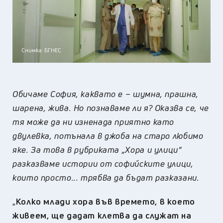
Снимка: БГНЕС
Обичаме София, каквато е – шумна, прашна,
шарена, жива. Но познаваме ли я? Оказва се, че
тя може да ни изненада приятно като
двулевка, потънала в джоба на старо любимо
яке. За това в рубриката „Хора и улици“
разказваме истории от софийските улици,
които просто... трябва да бъдат разказани.
„
Колко млади хора във времето, в което
живеем, ще дадат клетва да служат на