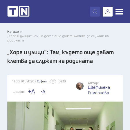
X
Начало >
„Хора и улици“: Там, където още дават клетва да служат на
родината
„Хора и улици“: Там, където още дават
клетва да служат на родината
11:00, 01 дек 20 /
София
3430
Автор:
Цветилена
+A
-A
Шрифт:
Симеонова