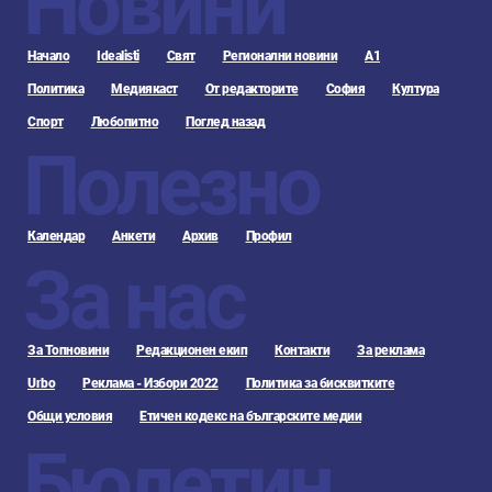
Новини
Начало
Idealisti
Свят
Регионални новини
А1
Политика
Медиякаст
От редакторите
София
Култура
Спорт
Любопитно
Поглед назад
Полезно
Календар
Анкети
Архив
Профил
За нас
За Топновини
Редакционен екип
Контакти
За реклама
Urbo
Реклама - Избори 2022
Политика за бисквитките
Общи условия
Етичен кодекс на българските медии
Бюлетин