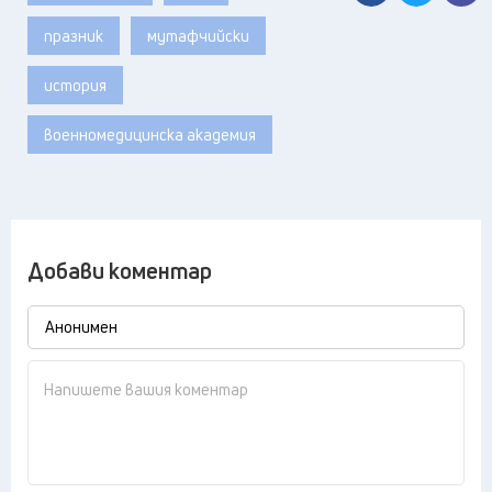
празник
мутафчийски
история
военномедицинска академия
Добави коментар