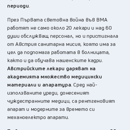
периоди
.
През Първата световна война във ВМА
работят не само около 20 лекари и над 60
души обслужващ персонал, но и пристигнала
от Австрия санитарна мисия, която има за
цел да подпомага работата в болницата,
както и да обучава нашенските кадри.
Австрийските лекари даряват на
академията множество медицински
материали и апаратура
. Сред най-
използваните уреди, донесеният
чуждестранните медици, са рентгеновият
апарат и модерните за времето си
механоелектро апарати.