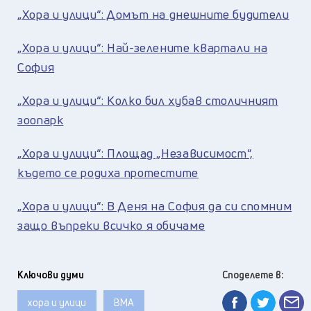
„Хора и улици“: Домът на днешните будители
„Хора и улици“: Най-зелените квартали на
София
„Хора и улици“: Колко бил хубав столичният
зоопарк
„Хора и улици“: Площад „Независимост“,
където се родиха протестите
„Хора и улици“: В Деня на София да си спомним
защо въпреки всичко я обичаме
Ключови думи
Споделете в:
хора и улици
ВМА