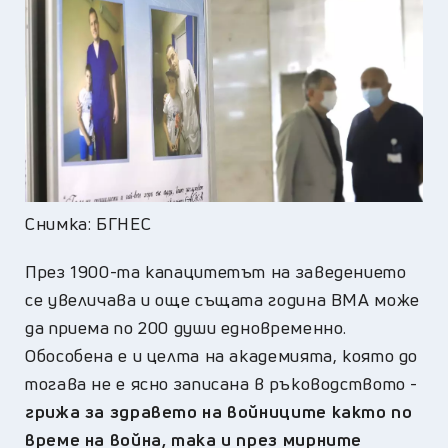
Снимка: БГНЕС
През 1900-та капацитетът на заведението
се увеличава и още същата година ВМА може
да приема по 200 души едновременно.
Обособена е и целта на академията, която до
тогава не е ясно записана в ръководството -
грижа за здравето на войниците както по
време на война, така и през мирните