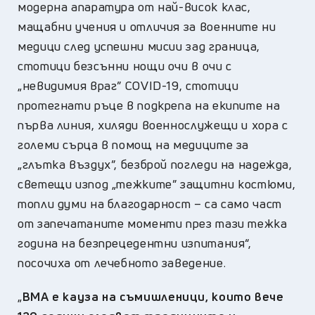
модерна апаратура от най-висок клас,
мащабни учения и отличия за военните ни
медици след успешни мисии зад граница,
стотици безсънни нощи очи в очи с
„невидимия враг” COVID-19, стотици
протегнати ръце в подкрепа на екипите на
първа линия, хиляди военнослужещи и хора с
големи сърца в помощ на медиците за
„глътка въздух”, безброй погледи на надежда,
светещи изпод „тежките” защитни костюми,
топли думи на благодарност – са само част
от запечатаните моменти през тази тежка
година на безпрецедентни изпитания“,
посочиха от лечебното заведение.
„
ВМА е кауза на съмишленици, които вече