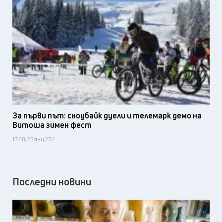
За първи път: сноубайк дуели и телемарк демо на
Витоша зимен фест
13:40, 25 яну 23 /
Последни новини