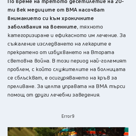
По време на третото десетилетие на 20-
ти век медиците от ВМА насочват
вниманието си към хроничните
заболявания на военните
, тяхното
категоризиране и ефикасното им лечение. За
съжаление изследването на лекарите е
прекратено от избухването на Втората
световна война. В този период най-големият
проблем, с който служителите на болницата
се сблъскват, е осигуряването на кръв за
преливане. За целта управата на ВМА търси
помощ от други лечебни заведения.
Error9