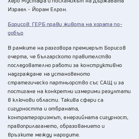
Херо Мустафа и посланикът на Държавата
Израел - Йорам Елрон.
Борисов: ГЕРБ прави живота на хората по-
добър
В рамките на разговора премиерът Борисов
очерта, че българското правителство
последователно работи за конструктивно
надграждане на установеното
стратегическо партньорство със САЩ и за
постигане на конкретни измерими резултати
в ключови области. Такива сфери са
сигурността и отбраната,
контратероризмът, енергийната сигурност,
правоприлагането, образованието и
връзките между народите.