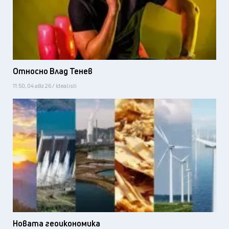
Относно Влад Тенев
11:50, 04 авг 26 / Idealisti
Новата геоикономика