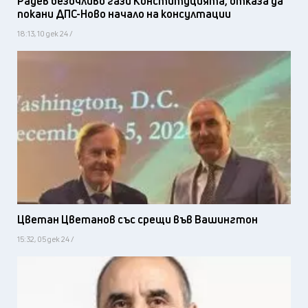
Радев безочливо гази Конституцията, отказа да
покани ДПС-Ново начало на консултации
18:13, 10 дек 24 /
Цветан Цветанов със срещи във Вашингтон
15:32, 05 дек 24 /