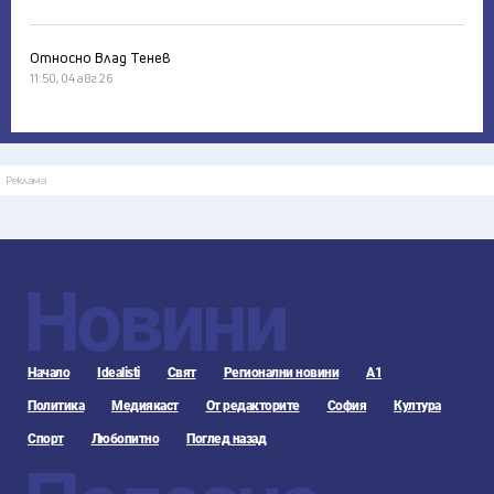
Относно Влад Тенев
11:50, 04 авг 26
Реклама
Новини
Начало
Idealisti
Свят
Регионални новини
А1
Политика
Медиякаст
От редакторите
София
Култура
Спорт
Любопитно
Поглед назад