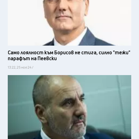
Само лоялност към Борисов не стига, силно "тежи"
парафът на Пеевски
13:22, 25 ное 24 /