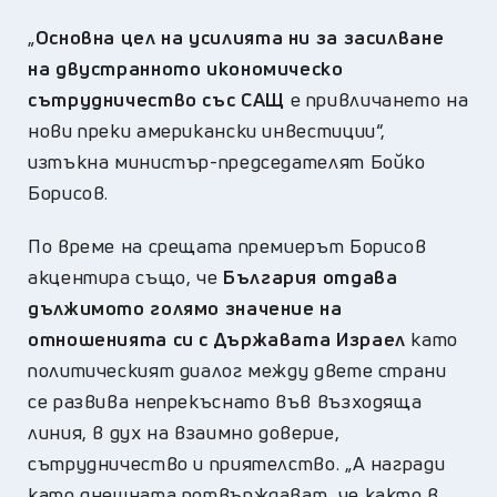
„
Основна цел на усилията ни за засилване
на двустранното икономическо
сътрудничество със САЩ
е привличането на
нови преки американски инвестиции“,
изтъкна министър-председателят Бойко
Борисов.
По време на срещата премиерът Борисов
акцентира също, че
България отдава
дължимото голямо значение на
отношенията си с Държавата Израел
като
политическият диалог между двете страни
се развива непрекъснато във възходяща
линия, в дух на взаимно доверие,
сътрудничество и приятелство. „А награди
като днешната потвърждават, че както в