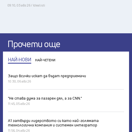
09:10, 03 авг 26 / Idealisti
Прочети още
НАЙ-НОВИ
НАЙ-ЧЕТЕНИ
Защо всички искат да бъдат предприемачи
10:30, 06 авг 26
"Не става дума за пазарен дял, а за CNN."
11:45, 05 авг 26
А1 затвърди лидерството си като най-голямата
технологична компания и системен интегратор
11:56, 04 авг 26