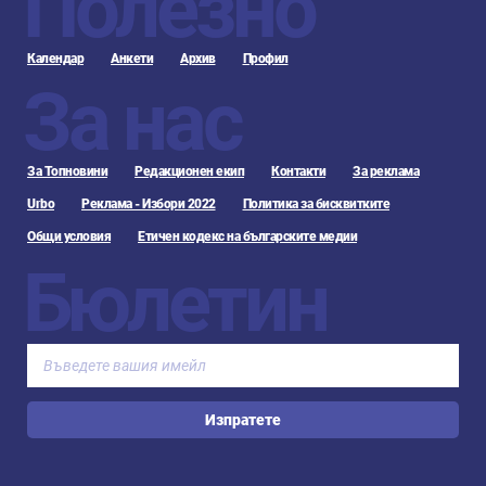
Полезно
Календар
Анкети
Архив
Профил
За нас
За Топновини
Редакционен екип
Контакти
За реклама
Urbo
Реклама - Избори 2022
Политика за бисквитките
Общи условия
Етичен кодекс на българските медии
Бюлетин
Изпратете