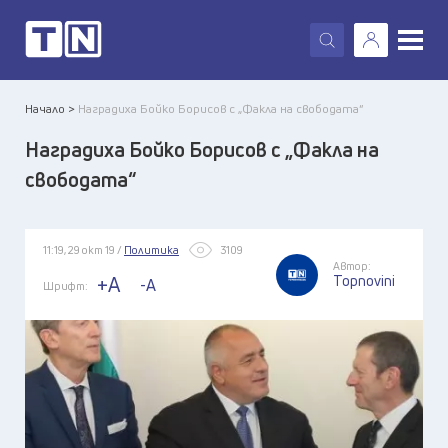
X
Начало >
Наградиха Бойко Борисов с „Факла на свободата“
Наградиха Бойко Борисов с „Факла на
свободата“
11:19, 29 окт 19 /
Политика
3109
Автор:
Topnovini
+A
-A
Шрифт: