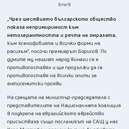
Error9
„
Чрез шествието българското общество
показа непримиримост към
нетолерантността и речта на омразата
,
към ксенофобията и всички форми на
расизъм“, посочи премиерът Борисов. По
думите му нашият народ винаги се е
противопоставял и ще продължи да се
противопоставя на всички опити за
антисемитски прояви.
На срещата на министър-председателя с
представителите на Националната коалиция
в подкрепа на евразийското еврейство
присъстваха също посланикът на САЩ у нас