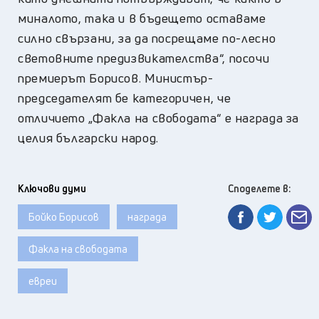
миналото, така и в бъдещето оставаме
силно свързани, за да посрещаме по-лесно
световните предизвикателства“, посочи
премиерът Борисов. Министър-
председателят бе категоричен, че
отличието „Факла на свободата“ е награда за
целия български народ.
Ключови думи
Споделете в:
Бойко Борисов
награда
Факла на свободата
евреи