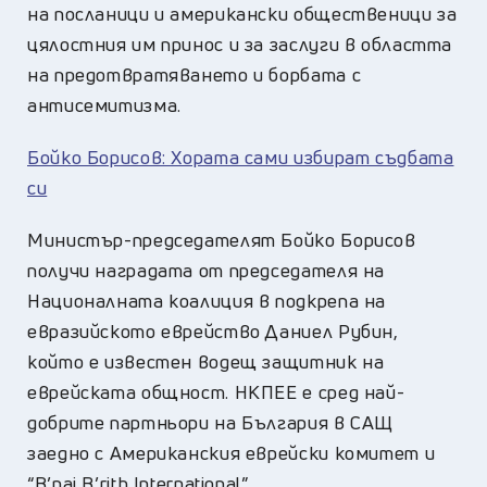
на посланици и американски общественици за
цялостния им принос и за заслуги в областта
на предотвратяването и борбата с
антисемитизма.
Бойко Борисов: Хората сами избират съдбата
си
Министър-председателят Бойко Борисов
получи наградата от председателя на
Националната коалиция в подкрепа на
евразийското еврейство Даниел Рубин,
който е известен водещ защитник на
еврейската общност. НКПЕЕ е сред най-
добрите партньори на България в САЩ
заедно с Американския еврейски комитет и
“B’nai B’rith International”.