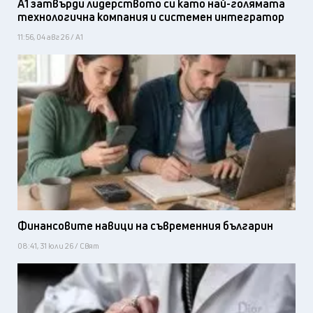
А1 затвърди лидерството си като най-голямата
технологична компания и системен интегратор
11:56, 04 авг 26 / А1
Финансовите навици на съвременния българин
08:41, 31 юли 26 / Свят