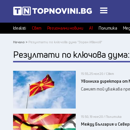
Idealisti
Свят
Регионални новини
А1
Политика
Мед
Начало >
Резултати по ключова дума "Зоран Иванов"
Резултати по ключова дума
15:55, 25 ное 20 / Свят
Уволниха директора от 
Самият той уважава пр
15:50, 19 ное 20 / Политика
Между България и Северн