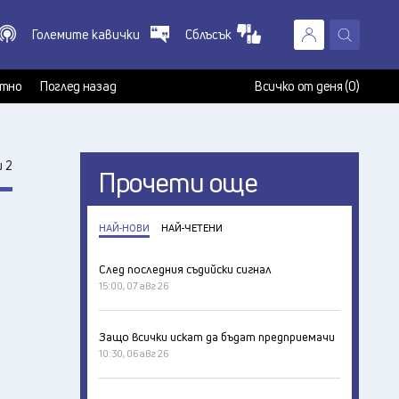
Големите кавички
Сблъсък
X
т
тно
Поглед назад
Всичко от деня (0)
 2
Прочети още
НАЙ-НОВИ
НАЙ-ЧЕТЕНИ
След последния съдийски сигнал
15:00, 07 авг 26
Защо всички искат да бъдат предприемачи
10:30, 06 авг 26