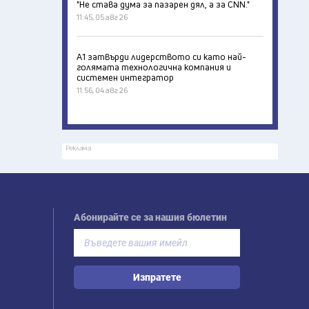
"Не става дума за пазарен дял, а за CNN."
11:45, 05 авг 26
А1 затвърди лидерството си като най-
голямата технологична компания и
системен интегратор
11:56, 04 авг 26
Реклама
Абонирайте се за нашия бюлетин
Изпратете