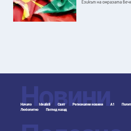
Езикът на омразата вече
Новини
Начало
Idealisti
Свят
Регионални новини
А1
Полит
Любопитно
Поглед назад