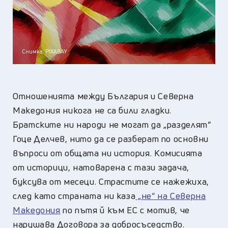
Снимка: PIXABAY
Отношенията между България и Северна
Македония никога не са били гладки.
Братските ни народи не могат да „разделят“
Гоце Делчев, нито да се разберат по основни
въпроси от общата ни история. Комисията
от историци, натоварена с тази задача,
буксува от месеци. Страстите се нажежиха,
след като страната ни каза
„не“ на Северна
Македония
по пътя й към ЕС с мотив, че
нарушава Договора за добросъседство.