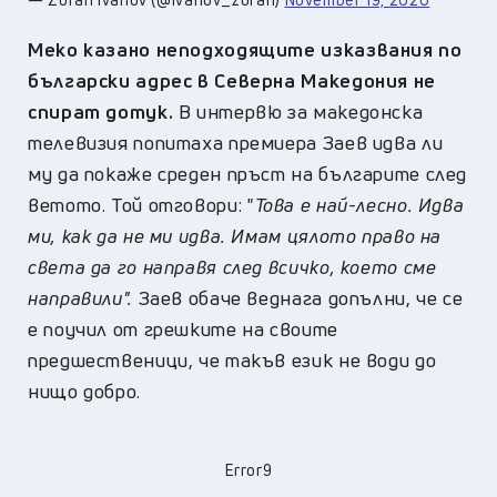
Меко казано неподходящите изказвания по
български адрес в Северна Македония не
спират дотук.
В интервю за македонска
телевизия попитаха премиера Заев идва ли
му да покаже среден пръст на българите след
ветото. Той отговори: "
Това е най-лесно. Идва
ми, как да не ми идва. Имам цялото право на
света да го направя след всичко, което сме
направили".
Заев обаче веднага допълни, че се
е поучил от грешките на своите
предшественици, че такъв език не води до
нищо добро.
Error9