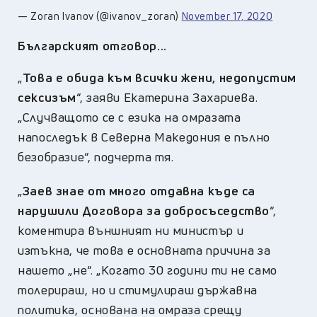
— Zoran Ivanov (@ivanov_zoran)
November 17, 2020
Българският отговор...
„
Това е обида към всички жени, недопустим
сексизъм
“, заяви Екатерина Захариева.
„Случващото се с езика на омразата
напоследък в Северна Македония е пълно
безобразие“, подчерта тя.
„
Заев знае от много отдавна къде са
нарушили Договора за добросъседство
“,
коментира външният ни министър и
изтъкна, че това е основната причина за
нашето „не“. „
Когато 30 години ти не само
толерираш, но и стимулираш държавна
политика, основана на омраза срещу