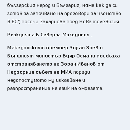
българския народ и България, няма как да си
готов за започване на преговори за членство
в ЕС“, посочи Захариева пред Нова телевизия.
Реакцията в Северна Македония...
Македонският премиер Зоран Заев и
външният министър Буяр Османи поискаха
отстраняването на Зоран Иванов от
Надзорния съвет на МИА
поради
недопостумото му изказване и
разпространение на език на омразата.