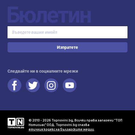
Бюлетин
Изпратете
Следвайте ни в социалните мрежи
© 2010 - 2026 Topnovini.bg, Всички права запазени "ТОП
Нотисиас" ООД. Topnovini.bg спазва
етичния кодекс на българските медии
.