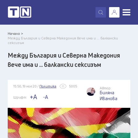
X
Начало >
Между България и Северна Македония вече има и ... балкански
сексизъм
Между България и Северна Македония
вече има и ... балкански сексизъм
15:50, 19 ное 20 /
Политика
5005
Автор:
Биляна
+A
-A
Шрифт:
Иванова