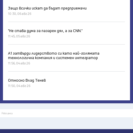
Защо всички искат да бъдат предприемачи
10:30, 06 авг 26
"Не става дума за пазарен дял, а за CNN."
11:45, 05 авг 26
А1 затвърди лидерството си като най-голямата
технологична компания и системен интегратор
11:56, 04 авг 26
Относно Влад Тенев
11:50, 04 авг 26
Реклама