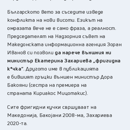
Българското вето за съседите изведе
конфликта на нови висоти. Езикът на
омразата вече не е само фраза, а реалност.
Председателят на Надзорния съвет на
Македонската информационна агенция Зоран
Иванов си позволи
да нарече външния ни
министър Екатерина Захариева „фригидна
к*чка“
. Другото име в публикацията
е бившият гръцки външен министър Дора
Бакояни (сестра на премиера на
страната Кириакос Мицотакис).
Сите фригидни кучки свршуваат на
Македонија, Бакојани 2008-ма, Захариева
2020-та.