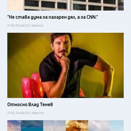
"Не става дума за пазарен дял, а за CNN."
11:45, 05 авг 26 / Idealisti
Относно Влад Тенев
11:50, 04 авг 26 / Idealisti