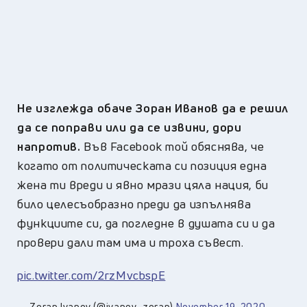
Не изглежда обаче Зоран Иванов да е решил
да се поправи или да се извини, дори
напротив.
Във Facebook той обяснява, че
когато от политическата си позиция една
жена ти вреди и явно мрази цяла нация, би
било целесъобразно преди да изпълнява
функциите си, да погледне в душата си и да
провери дали там има и троха съвест.
pic.twitter.com/2rzMvcbspE
— Zoran Ivanov (@ivanov_zoran)
November 19, 2020