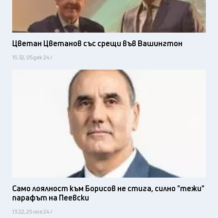
Цветан Цветанов със срещи във Вашингтон
15:32, 05 дек 24 /
Само лоялност към Борисов не стига, силно "тежи"
парафът на Пеевски
13:22, 25 ное 24 /