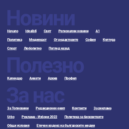
Новини
Начало
Idealisti
Свят
Регионални новини
А1
Политика
Медиякаст
От редакторите
София
Култура
Спорт
Любопитно
Поглед назад
Полезно
Календар
Анкети
Архив
Профил
За нас
За Топновини
Редакционен екип
Контакти
За реклама
Urbo
Реклама - Избори 2022
Политика за бисквитките
Общи условия
Етичен кодекс на българските медии