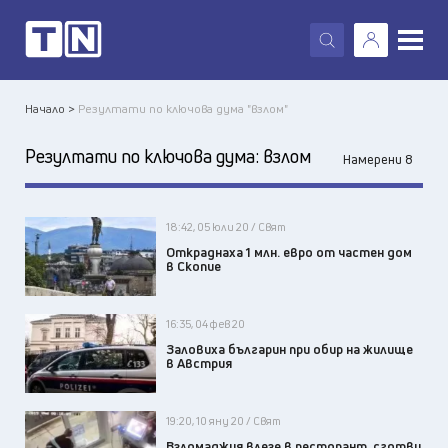
X
Начало >
Резултати по ключова дума "взлом"
Резултати по ключова дума:
взлом
Намерени 8
18:42, 05 юли 20 / Свят
Откраднаха 1 млн. еврo от частен дом
в Скопие
16:35, 04 фев 20
Заловиха българин при обир на жилище
в Австрия
19:20, 10 яну 20 / Свят
Взломаджия влезе в ресторант, сготви