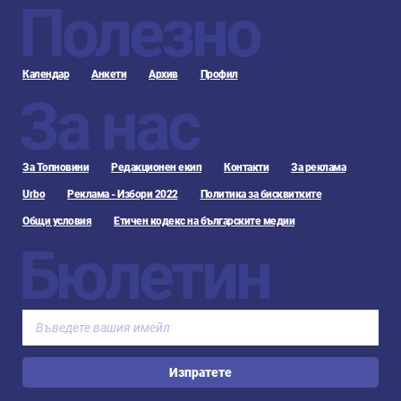
Полезно
Календар
Анкети
Архив
Профил
За нас
За Топновини
Редакционен екип
Контакти
За реклама
Urbo
Реклама - Избори 2022
Политика за бисквитките
Общи условия
Етичен кодекс на българските медии
Бюлетин
Изпратете