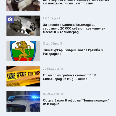
си, наяде се, поспа и си тръгна
13:17, 04 дек 19
За часове заловиха взломаджии,
задигнали 20 000 лева от хранителен
магазин в Асеновград
12:24, 06 яну 19
Тийнейджър извърши нагла кражба в
Разградско
20:55, 29 дек 18
Група роми пребиха семейство в
Свиленград на Бъдни вечер
15:00, 12 окт 18
Обир с взлом в офис на "Пътна полиция"
във Варна