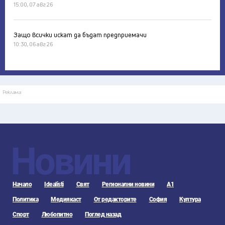
15:00, 07 авг 26
Защо всички искат да бъдат предприемачи
10:30, 06 авг 26
Реклама
Новини
Начало
Idealisti
Свят
Регионални новини
А1
Политика
Медиякаст
От редакторите
София
Култура
Спорт
Любопитно
Поглед назад