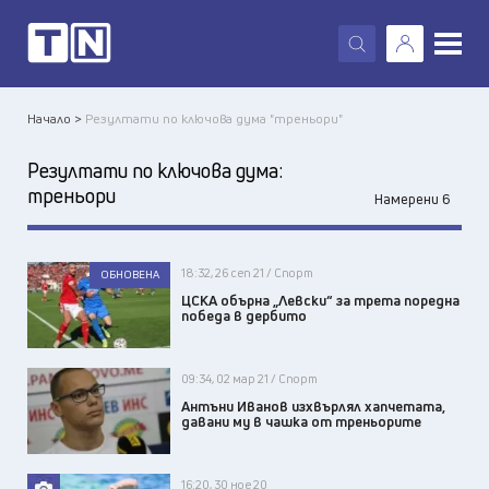
X
Начало >
Резултати по ключова дума "треньори"
Резултати по ключова дума:
треньори
Намерени 6
18:32, 26 сеп 21 / Спорт
ОБНОВЕНА
ЦСКА обърна „Левски“ за трета поредна
победа в дербито
09:34, 02 мар 21 / Спорт
Антъни Иванов изхвърлял хапчетата,
давани му в чашка от треньорите
16:20, 30 ное 20