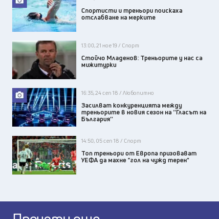
Спортисти и треньори поискаха
отслабване на мерките
13:00, 21 ное 19 / Спорт
Стойчо Младенов: Треньорите у нас са
мижитурки
16:35, 24 сеп 18 / Любопитно
Засилват конкуренцията между
треньорите в новия сезон на ''Гласът на
България''
14:50, 05 сеп 18 / Спорт
Топ треньори от Европа призовават
УЕФА да махне "гол на чужд терен"