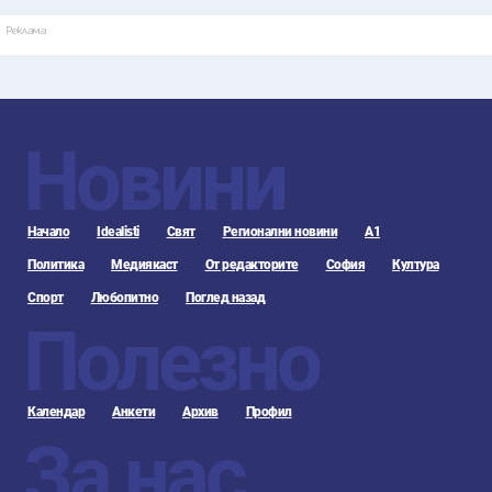
Реклама
Новини
Начало
Idealisti
Свят
Регионални новини
А1
Политика
Медиякаст
От редакторите
София
Култура
Спорт
Любопитно
Поглед назад
Полезно
Календар
Анкети
Архив
Профил
За нас