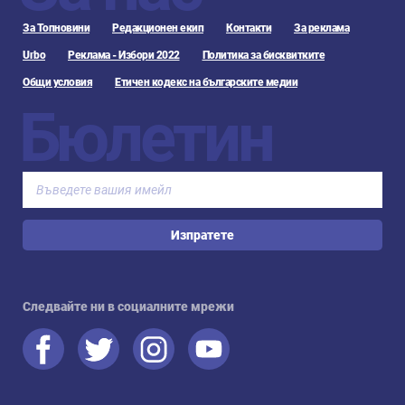
За Топновини
Редакционен екип
Контакти
За реклама
Urbo
Реклама - Избори 2022
Политика за бисквитките
Общи условия
Етичен кодекс на българските медии
Бюлетин
Изпратете
Следвайте ни в социалните мрежи