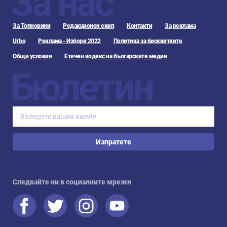
За нас
За Топновини
Редакционен екип
Контакти
За реклама
Urbo
Реклама - Избори 2022
Политика за бисквитките
Общи условия
Етичен кодекс на българските медии
Бюлетин
Изпратете
Следвайте ни в социалните мрежи