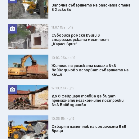
Започна събарянето на опасната стена
в Хасково
11:07, 15 апр 19
Събориха ромски къщи в
старозагорската местност
„Карасиврия”
10:10, 06 мар 19
Жители на ромската махала във
Войводиново оспорват събарянето на
къщи
12:10, 23 яну 19
До 8 февруари трябва да бъдат
премахнати незаконните постройки
във Войводиново
10:35, 15 яну 19
Събарят паметник на социализма във
Враца