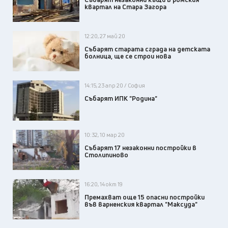
квартал на Стара Загора
12:20, 27 май 20
Събарят старата сграда на детската
болница, ще се строи нова
14:15, 23 апр 20 / София
Събарят ИПК "Родина"
10:32, 10 мар 20
Събарят 17 незаконни постройки в
Столипиново
16:20, 14 окт 19
Премахват още 15 опасни постройки
във варненския квартал "Максуда"