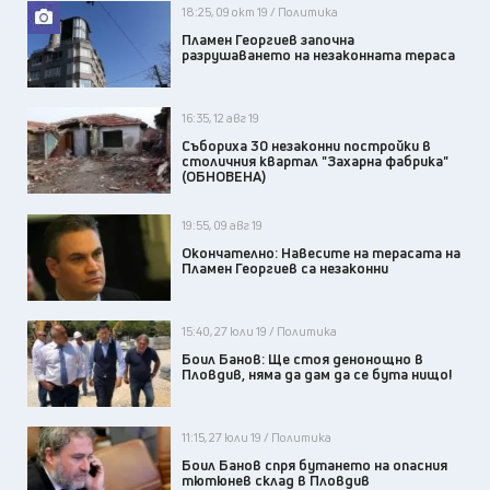
18:25, 09 окт 19 / Политика
Пламен Георгиев започна
разрушаването на незаконната тераса
16:35, 12 авг 19
Събориха 30 незаконни постройки в
столичния квартал "Захарна фабрика"
(ОБНОВЕНА)
19:55, 09 авг 19
Окончателно: Навесите на терасата на
Пламен Георгиев са незаконни
15:40, 27 юли 19 / Политика
Боил Банов: Ще стоя денонощно в
Пловдив, няма да дам да се бута нищо!
11:15, 27 юли 19 / Политика
Боил Банов спря бутането на опасния
тютюнев склад в Пловдив