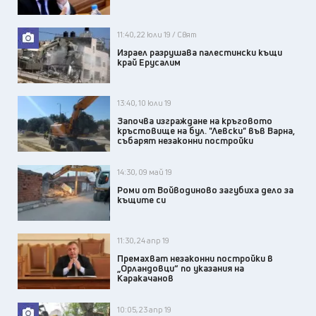
11:40, 22 юли 19 / Свят
Израел разрушава палестински къщи
край Ерусалим
13:40, 10 юли 19
Започва изграждане на кръговото
кръстовище на бул. "Левски" във Варна,
събарят незаконни постройки
14:30, 09 май 19
Роми от Войводиново загубиха дело за
къщите си
11:30, 24 апр 19
Премахват незаконни постройки в
„Орландовци“ по указания на
Каракачанов
10:05, 23 апр 19