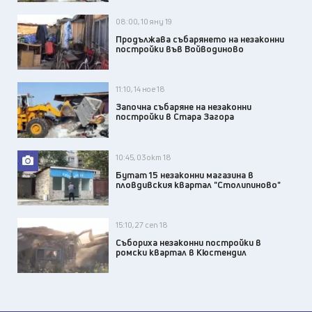
08:00, 10 яну 19
Продължава събарянето на незаконни
постройки във Войводиново
11:10, 14 ное 18
Започна събаряне на незаконни
постройки в Стара Загора
10:45, 03 окт 18
Бутат 15 незаконни магазина в
пловдивския квартал "Столипиново"
15:10, 27 сеп 18
Събориха незаконни постройки в
ромски квартал в Кюстендил