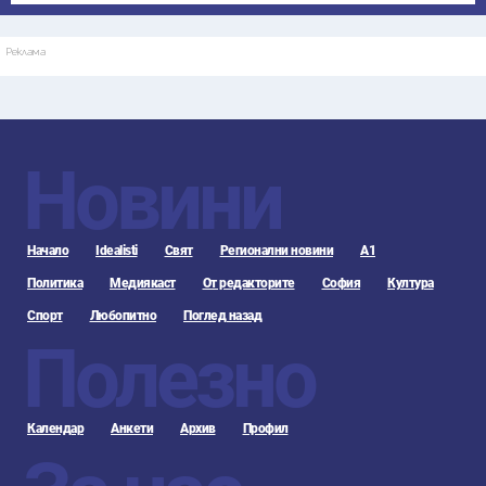
Реклама
Новини
Начало
Idealisti
Свят
Регионални новини
А1
Политика
Медиякаст
От редакторите
София
Култура
Спорт
Любопитно
Поглед назад
Полезно
Календар
Анкети
Архив
Профил