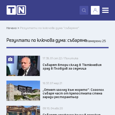
X
Начало >
Резултати по ключова дума "събаряне"
Резултати по ключова дума:
събаряне
Намерени 25
17:39, 01 сеп 22 / Политика
Събарят втори склад в Тютюневия
град в Пловдив за седмица
16:37, 07 мар 21
„Отнет изглед към морето“: Созопол
събаря част от крепостната стена
заради ресторантьор
09:10, 04 авг 20
Събарят незаконни къщи в ромския