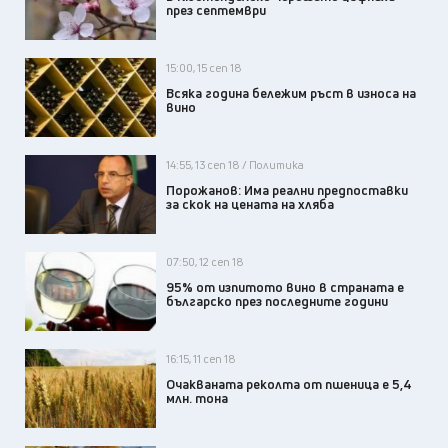
през септември
15:00, 15 сеп 18
Всяка година бележим ръст в износа на
вино
14:55, 13 сеп 18 / Политика
Порожанов: Има реални предпоставки
за скок на цената на хляба
07:50, 12 сеп 18
95% от изпитото вино в страната е
българско през последните години
16:15, 11 сеп 18
Очакваната реколта от пшеница е 5,4
млн. тона