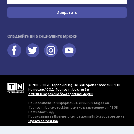
Изпратете
Следвайте ни в социалните мрежи
© 2010 - 2026 Topnovini.bg, Всички права запазени "ТОП
Нотисиас" ООД. Topnovini.bg спазва
етичния кодекс на българските медии
.
При ползване на информация, снимки и видео от
Topnovini.bg се изисква писмено разрешение от "ТОП
Нотисиас" ООД.
Прогнозата за времето се предоставя благодарение на
OpenWeatherMap
.