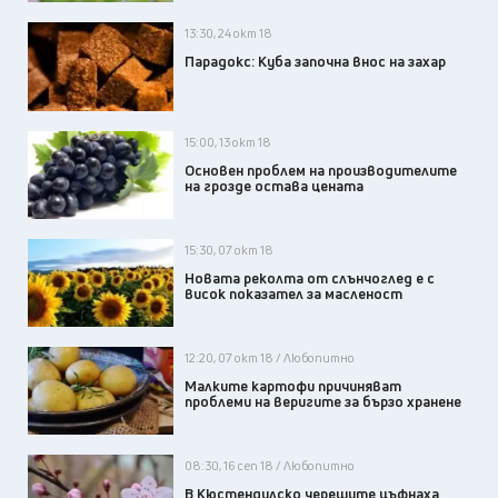
13:30, 24 окт 18
Парадокс: Куба започна внос на захар
15:00, 13 окт 18
Основен проблем на производителите
на грозде остава цената
15:30, 07 окт 18
Новата реколта от слънчоглед е с
висок показател за масленост
12:20, 07 окт 18 / Любопитно
Малките картофи причиняват
проблеми на веригите за бързо хранене
08:30, 16 сеп 18 / Любопитно
В Кюстендилско черешите цъфнаха