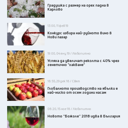
Градушка с размер на орех падна в
Карлово
13:00, 11 фев 19
Конкурс избира най-руйното вино в
Нови пазар
19:00, 04 яну 19 / Любопитно
Успяха да увеличат реколта с 40% чрез
генетично "хакване"
18:55, 29 дек 18 / Свят
Глобалното производство на ябълки е
най-ниско от осем години насам
08:20, 15 ное 18 / Любопитно
Новото ''Божоле'' 2018 идва в България