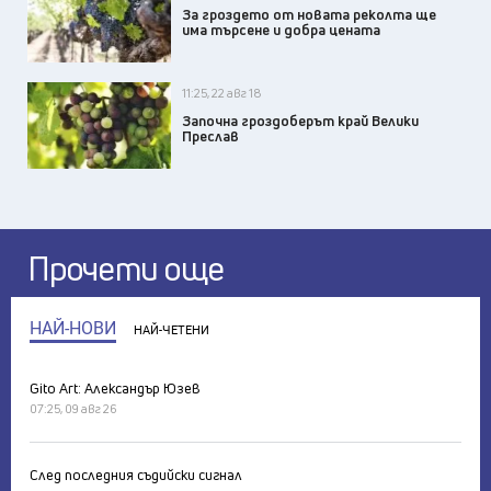
За гроздето от новата реколта ще
има търсене и добра цената
11:25, 22 авг 18
Започна гроздоберът край Велики
Преслав
Прочети още
НАЙ-НОВИ
НАЙ-ЧЕТЕНИ
Gito Art: Александър Юзев
07:25, 09 авг 26
След последния съдийски сигнал