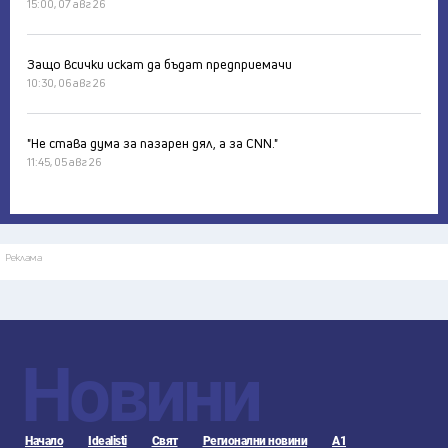
15:00, 07 авг 26
Защо всички искат да бъдат предприемачи
10:30, 06 авг 26
"Не става дума за пазарен дял, а за CNN."
11:45, 05 авг 26
Реклама
Новини
Начало
Idealisti
Свят
Регионални новини
А1