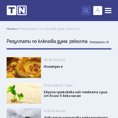
X
Начало >
Резултати по ключова дума "реколта"
Резултати по ключова дума:
реколта
Намерени 41
08:30, 20 дек 22
Игнажден е
15:19, 24 авг 22 / Свят
Европа преживява най-тежката суша
от близо 5 века насам
10:49, 28 юни 22
ДНК-тест разпознава откраднатото