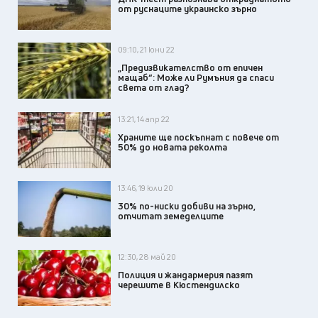
от руснаците украинско зърно
09:10, 21 юни 22
„Предизвикателство от епичен
мащаб“: Може ли Румъния да спаси
света от глад?
13:21, 14 апр 22
Храните ще поскъпнат с повече от
50% до новата реколта
13:46, 19 юли 20
30% по-ниски добиви на зърно,
отчитат земеделците
12:30, 28 май 20
Полиция и жандармерия пазят
черешите в Кюстендилско