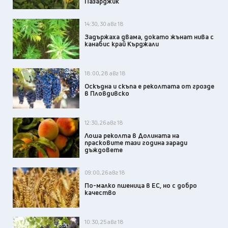
Пазарджик
14:30, 30 авг 18
Задържаха двама, докато жънат нива с
канабис край Кърджали
18:00, 28 авг 18
Оскъдна и скъпа е реколтата от грозде
в Пловдивско
12:30, 26 авг 18
Лоша реколта в Долината на
прасковите тази година заради
дъждовете
09:00, 26 авг 18
По-малко пшеница в ЕС, но с добро
качество
10:30, 25 авг 18