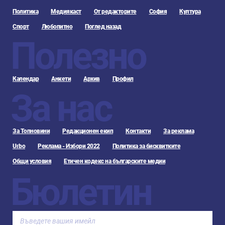
Политика
Медиякаст
От редакторите
София
Култура
Спорт
Любопитно
Поглед назад
Полезно
Календар
Анкети
Архив
Профил
За нас
За Топновини
Редакционен екип
Контакти
За реклама
Urbo
Реклама - Избори 2022
Политика за бисквитките
Общи условия
Етичен кодекс на българските медии
Бюлетин