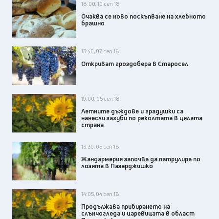
18:00, 10 сеп 18
Очаква се ново поскъпване на хлебното
брашно
13:40, 07 сеп 18
Откриват гроздобера в Старосел
19:00, 05 сеп 18
Летните дъждове и градушки са
нанесли загуби по реколтата в цялата
страна
13:30, 05 сеп 18
Жандармерия започва да патрулира по
лозята в Пазарджишко
14:05, 04 сеп 18
Продължава прибирането на
слънчогледа и царевицата в област