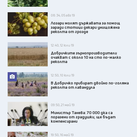
08:34, 05 авг 19
Лозари молят държавата за помощ
заради стотици декари унищожена
реколта от грозде
12:40, 12 юли 19
Добричките зърнопроизводители
очакват с около 10 на сто по-малко
реколта
12:50, 10 юли 19
В Добричко прибират двойно по-голяма
реколта от лавандула
09:50, 21 май 19
Министър Танева: 70 000 дка са
поразени от градушки, ще бъдат
компенсирани
19:50, 16 май 19