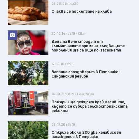
09:08, 08 яну 20
Очаква се поскъпване на хляба
20:40, 14 ное 19 / Свят
Децата вече страдат от
климатичните промени, следващите
поколения ще са още по-засегнати
12:50, 10 сеп 19
Започна гроздоберът в Петричко-
Санданския регион
14:00, 31 авг 19 / Политика
Пожарни ще дежурят край масивите,
където се събира селскостопанската
реколта
09:47, 20 авг 19
Откриха около 200 дка канабисови
насаждения в Петричко