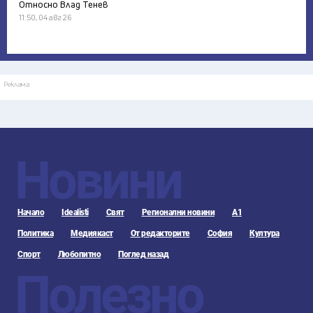
Относно Влад Тенев
11:50, 04 авг 26
Реклама
Новини
Начало
Idealisti
Свят
Регионални новини
А1
Политика
Медиякаст
От редакторите
София
Култура
Спорт
Любопитно
Поглед назад
Полезно