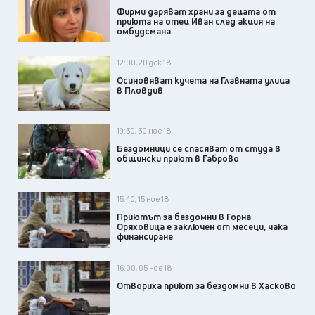
Фирми даряват храни за децата от
приюта на отец Иван след акция на
омбудсмана
12:00, 20 дек 18
Осиновяват кучета на Главната улица
в Пловдив
19:30, 30 ное 18
Бездомници се спасяват от студа в
общински приют в Габрово
15:40, 15 ное 18
Приютът за бездомни в Горна
Оряховица е заключен от месеци, чака
финансиране
16:00, 05 ное 18
Отвориха приют за бездомни в Хасково