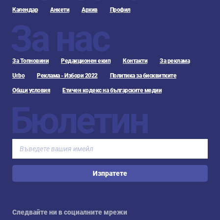
Календар
Анкети
Архив
Профил
За нас
За Топновини
Редакционен екип
Контакти
За реклама
Urbo
Реклама - Избори 2022
Политика за бисквитките
Общи условия
Етичен кодекс на българските медии
Бюлетин
Изпратете
Следвайте ни в социалните мрежи