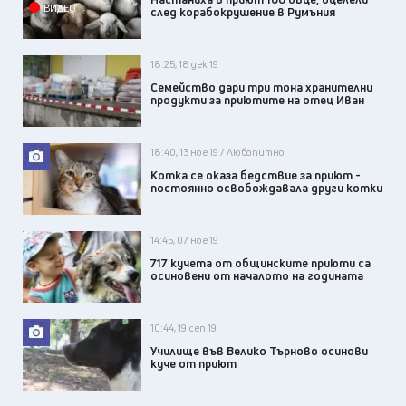
ВИДЕО
след корабокрушение в Румъния
18:25, 18 дек 19
Семейство дари три тона хранителни
продукти за приютите на отец Иван
18:40, 13 ное 19 / Любопитно
Котка се оказа бедствие за приют -
постоянно освобождавала други котки
14:45, 07 ное 19
717 кучета от общинските приюти са
осиновени от началото на годината
10:44, 19 сеп 19
Училище във Велико Търново осинови
куче от приют