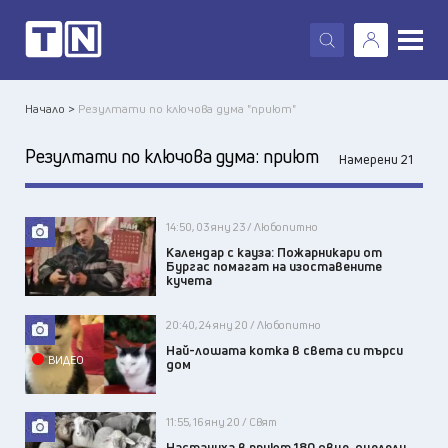
X
Начало >
Резултати по ключова дума "приют"
Резултати по ключова дума:
приют
Намерени 21
14:50, 03 яну 23 / Любопитно
Календар с кауза: Пожарникари от
Бургас помагат на изоставените
кучета
20:40, 24 яну 20 / Любопитно
Най-лошата котка в света си търси
ВИДЕО
дом
11:55, 16 яну 20 / Свят
Настаниха в приют 180 овце, оцелели