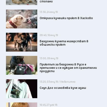
стопани
13:30, 24 яну 19
Откриха кучешки приют в Хасково
09:40, 16 яну 19
Бездомни кучета мизерстват в
общински приют
13:00, 09 яну 19
Приютът за бездомни в Русе е
препълнен и се нуждае от хранителни
продукти
13:20, 03 яну 19 / Любопитно
Снуп Дог осиновява куче адаш
16:45, 27 дек 18