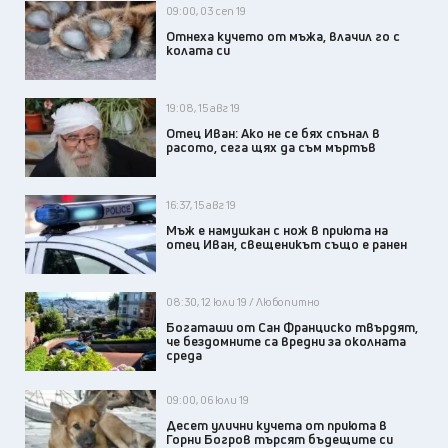
09:00, 03 сеп 19
Отнеха кучето от мъжа, влачил го с
колата си
19:08, 15 авг 19
Отец Иван: Ако не се бях спънал в
расото, сега щях да съм мъртъв
16:37, 15 авг 19
Мъж е намушкан с нож в приюта на
отец Иван, свещеникът също е ранен
08:30, 12 юли 19 / Любопитно
Богаташи от Сан Франциско твърдят,
че бездомните са вредни за околната
среда
09:00, 06 юли 19
Десет улични кучета от приюта в
Горни Богров търсят бъдещите си