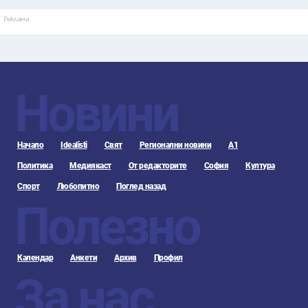
Реклама
Новини
Начало
Idealisti
Свят
Регионални новини
А1
Политика
Медиякаст
От редакторите
София
Култура
Спорт
Любопитно
Поглед назад
Полезно
Календар
Анкети
Архив
Профил
За нас