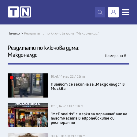
X
Начало >
Резултати по ключова дума "Макдоналдс"
Резултати по ключова дума:
Макдоналдс
Намерени 6
10:41, 14 мар 22 / Свят
ВИДЕО
Пианист се закопча за „Макдоналдс” в
Москва
11:10, 14 ное 19 / Свят
"McDonalds" с мерки за ограничаване на
пластмасата в европейските си
ресторанти
09:40, 01 авг 19 / Свят