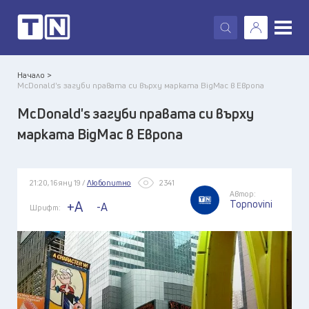
X
Начало >
McDonald's загуби правата си върху марката BigMac в Европа
McDonald's загуби правата си върху
марката BigMac в Европа
21:20, 16 яну 19 /
Любопитно
2341
Автор:
Topnovini
+A
-A
Шрифт: