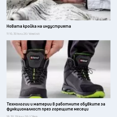
Новата кройка на индустрията
11:10, 30 юли 26 / Idealisti
Технологии и материи в работните обувките за
функционалност през горещите месеци
18:30, 29 юли 26 / Свят