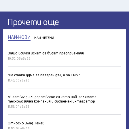
Прочети още
НАЙ-НОВИ
НАЙ-ЧЕТЕНИ
Защо всички искат да бъдат предприемачи
10:30, 06 авг 26
"Не става дума за пазарен дял, а за CNN."
11:45, 05 авг 26
А1 затвърди лидерството си като най-голямата
технологична компания и системен интегратор
11:56, 04 авг 26
Относно Влад Тенев
11:50, 04 авг 26