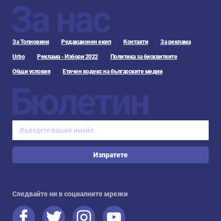
За нас
За Топновини
Редакционен екип
Контакти
За реклама
Urbo
Реклама - Избори 2022
Политика за бисквитките
Общи условия
Етичен кодекс на българските медии
Бюлетин
Изпратете
Следвайте ни в социалните мрежи