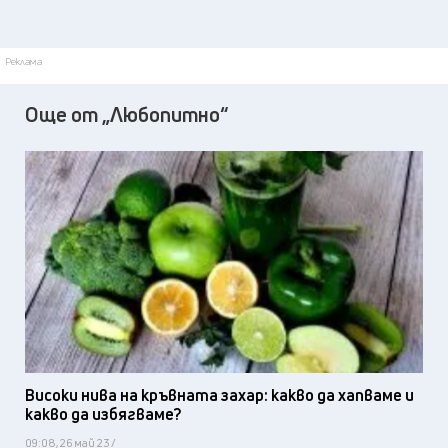
Реклама
Още от „Любопитно“
Високи нива на кръвната захар: какво да хапваме и
какво да избягваме?
09:08, 26 май 23 /