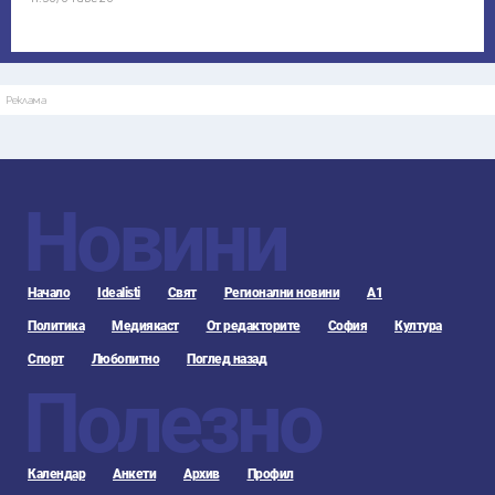
Реклама
Новини
Начало
Idealisti
Свят
Регионални новини
А1
Политика
Медиякаст
От редакторите
София
Култура
Спорт
Любопитно
Поглед назад
Полезно
Календар
Анкети
Архив
Профил