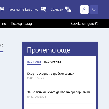
Големите кавички
Сблъсък
X
т
тно
Поглед назад
Всичко от деня (1)
 3
Прочети още
НАЙ-НОВИ
НАЙ-ЧЕТЕНИ
След последния съдийски сигнал
15:00, 07 авг 26
Защо всички искат да бъдат предприемачи
10:30, 06 авг 26