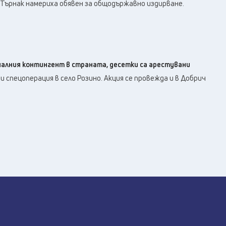
34
°C
 Търнак намериха обявен за общодържавно издирване.
Плевен
,
33
°C
Пловдив
,
30
°C
Разград
,
34
°C
Русе
,
31
°C
Силистра
,
алния контингент в страната, десетки са арестувани
29
°C
Сливен
,
и спецоперация в село Розино. Акция се провежда и в Добрич
25
°C
Смолян
,
29
°C
София
,
32
°C
Стара Загора
,
29
°C
Търговище
,
32
°C
Хасково
,
29
°C
Шумен
,
30
°C
Ямбол
,