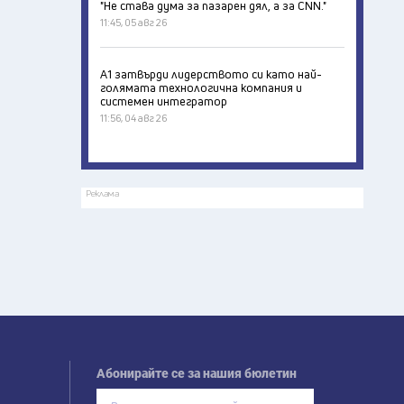
"Не става дума за пазарен дял, а за CNN."
11:45, 05 авг 26
А1 затвърди лидерството си като най-
голямата технологична компания и
системен интегратор
11:56, 04 авг 26
Реклама
Абонирайте се за нашия бюлетин