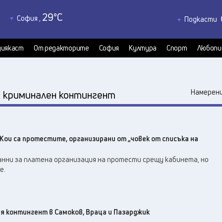
29
°C
София
,
Подкасти
31
°C
Благоевград
,
Политкаст
29
°C
КултурКас
Бургас
,
иякаст
От редакторите
София
Култура
Спорт
Любопи
28
°C
Медиякаст
Варна
,
31
°C
Велико Търново
,
31
°C
:
Видин
,
Намерени
криминален контингент
37
°C
Враца
,
32
°C
Габрово
,
30
°C
Добрич
,
: Кои са протестите, организирани от „човек от списъка на
31
°C
Кърджали
,
29
°C
Кюстендил
,
анни за платена организация на протести срещу кабинета, но
34
°C
е.
Ловеч
,
35
°C
Монтана
,
33
°C
Пазарджик
,
28
°C
я контингент в Самоков, Враца и Пазарджик
Перник
,