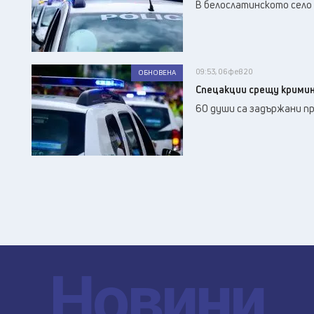
В белослатинското село
09:53, 06 фев 20
ОБНОВЕНА
Спецакции срещу кримин
60 души са задържани пр
Новини