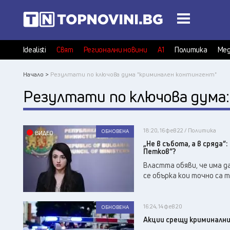
Idealisti
Свят
Регионални новини
А1
Политика
Мед
Начало >
Резултати по ключова дума "криминален контингент"
Резултати по ключова дума
18:20, 16 фев 22 / Политика
ОБНОВЕНА
ВИДЕО
„Не в събота, а в сряда“
Петков“?
Властта обяви, че има д
се обърка кои точно са т
16:24, 14 фев 20
ОБНОВЕНА
Акции срещу криминални