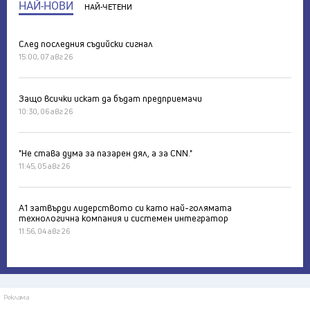
НАЙ-НОВИ
НАЙ-ЧЕТЕНИ
След последния съдийски сигнал
15:00, 07 авг 26
Защо всички искат да бъдат предприемачи
10:30, 06 авг 26
"Не става дума за пазарен дял, а за CNN."
11:45, 05 авг 26
А1 затвърди лидерството си като най-голямата
технологична компания и системен интегратор
11:56, 04 авг 26
Реклама