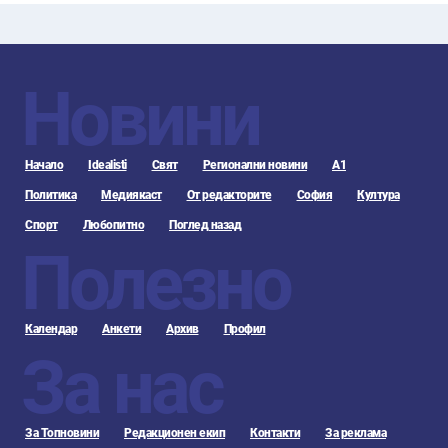
Новини
Начало
Idealisti
Свят
Регионални новини
А1
Политика
Медиякаст
От редакторите
София
Култура
Спорт
Любопитно
Поглед назад
Полезно
Календар
Анкети
Архив
Профил
За нас
За Топновини
Редакционен екип
Контакти
За реклама