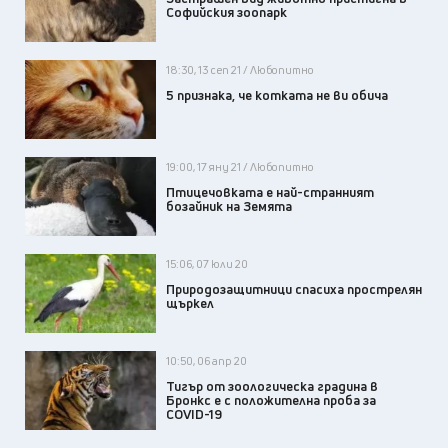
Софийския зоопарк
18:30, 13 сеп 21 / Любопитно
5 признака, че котката не ви обича
19:00, 17 яну 21 / Любопитно
Птицечовката е най-странният
бозайник на Земята
15:06, 07 юли 20
Природозащитници спасиха прострелян
щъркел
10:50, 06 апр 20
Тигър от зоологическа градина в
Бронкс е с положителна проба за
COVID-19