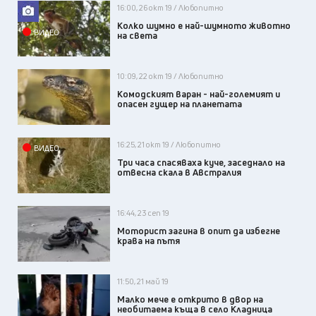
16:00, 26 окт 19 / Любопитно
Колко шумно е най-шумното животно
ВИДЕО
на света
10:09, 22 окт 19 / Любопитно
Комодският варан - най-големият и
опасен гущер на планетата
16:25, 21 окт 19 / Любопитно
ВИДЕО
Три часа спасяваха куче, заседнало на
отвесна скала в Австралия
16:44, 23 сеп 19
Моторист загина в опит да избегне
крава на пътя
11:50, 21 май 19
Малко мече е открито в двор на
необитаема къща в село Кладница