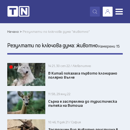
X
Начало >
Резултати по ключова дума "животно"
Резултати по ключова дума:
животно
Намерени 15
14:21, 30 сеп 22 / Любопитно
ВИДЕО
В Китай показаха първото клонирано
полярно вълче
11:58, 29 яну 22
Сърна е застреляна до туристическа
пътека на Витоша
10:46, 11 дек 21 / София
Застрашен вид животно пристигна в