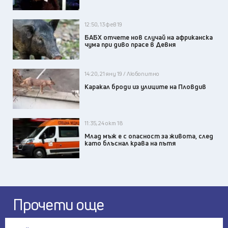
12:50, 13 фев 19
БАБХ отчете нов случай на африканска
чума при диво прасе в Девня
14:20, 21 яну 19 / Любопитно
Каракал броди из улиците на Пловдив
11:35, 24 окт 18
Млад мъж е с опасност за живота, след
като блъснал крава на пътя
Прочети още