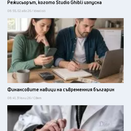
Режисьорът, когото Studio Ghibli изпусна
08:55, 02 авг 26 / Idealisti
Финансовите навици на съвременния българин
08:41, 31 юли 26 / Свят