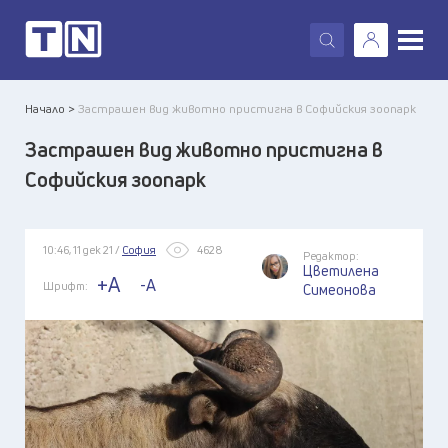
X
Начало >
Застрашен вид животно пристигна в Софийския зоопарк
Застрашен вид животно пристигна в
Софийския зоопарк
10:46, 11 дек 21 /
София
4628
Редактор:
Цветилена
+A
-A
Шрифт:
Симеонова