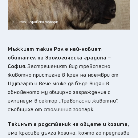
Снимка: Софийски зоопарк
Мъжкият такин Рол е най-новият
обитател на Зоологическа градина –
София
. Застрашеният вид тревопасно
животно пристигна в края на ноември от
Щутгарт и вече може да бъде видян в
обновеното му обширно заграждение с
алпинеум в сектор „Тревопасни животни“,
съобщиха от столичния зоопарк.
Такинът е родственик на овцете и козите
,
има красива дълга козина, която го предпазва