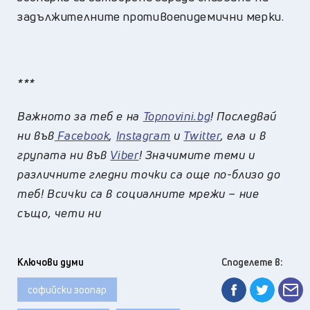
задължителните противоепидемични мерки.
***
Важното за теб е на
Topnovini.bg
! Последвай
ни във
Facebook
,
Instagram
и
Twitter
, ела и в
групата ни във
Viber
! Значимите теми и
различните гледни точки са още по-близо до
теб! Всички са в социалните мрежи – ние
също, чети ни
Ключови думи
Споделете в:
софийски зоопар