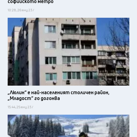
софийското метро
10:28, 26 яну 23 /
„Люлин“ е най-населеният столичен район,
„Младост“ го догонва
15:44, 25 яну 23 /