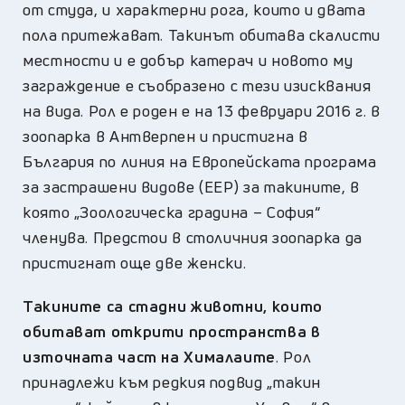
от студа, и характерни рога, които и двата
пола притежават. Такинът обитава скалисти
местности и е добър катерач и новото му
заграждение е съобразено с тези изисквания
на вида. Рол е роден е на 13 февруари 2016 г. в
зоопарка в Антверпен и пристигна в
България по линия на Европейската програма
за застрашени видове (EEP) за такините, в
която „Зоологическа градина – София“
членува. Предстои в столичния зоопарка да
пристигнат още две женски.
Такините са стадни животни, които
обитават открити пространства в
източната част на Хималаите
. Рол
принадлежи към редкия подвид „такин