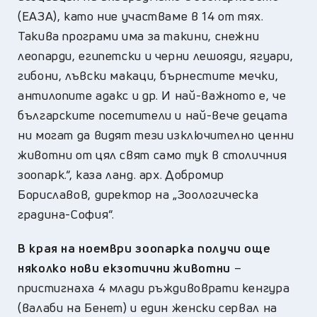
(ЕАЗА), като ние участваме в 14 от тях.
Такива програми има за такини, снежни
леопарди, египетски и черни лешояди, ягуари,
гибони, лъвски макаци, бърнестите мечки,
антилопите адакс и др. И най-важното е, че
българските посетители и най-вече децата
ни могат да видят тези изключително ценни
животни от цял свят само тук в столичния
зоопарк.“, каза ланд. арх. Добромир
Бориславов, директор на „Зоологическа
градина-София“.
В края на ноември зоопарка получи още
няколко нови екзотични животни
–
пристигнаха 4 млади ръждивоврати кенгура
(валаби на Бенет) и един женски сервал на