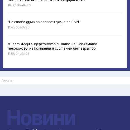
10:30, 06 авг 26
"Не става дума за пазарен дял, а за CNN."
11:45, 05 авг 26
А1 затвърди лидерството си като най-голямата
технологична компания и системен интегратор
11:56, 04 авг 26
Реклама
Новини