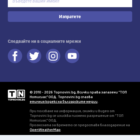
Изпратете
Следвайте ни в социалните мрежи
© 2010 - 2026 Topnovini.bg, Всички права запазени "ТОП
Нотисиас" ООД. Topnovini.bg спазва
етичния кодекс на българските медии
.
При ползване на информация, снимки и видео от
Topnovini.bg се изисква писмено разрешение от "ТОП
Нотисиас" ООД.
Прогнозата за времето се предоставя благодарение на
OpenWeatherMap
.