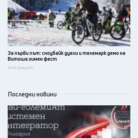
За първи път: сноубайк дуели и телемарк демо на
Витоша зимен фест
13:40, 25 яну 23 /
Последни новини