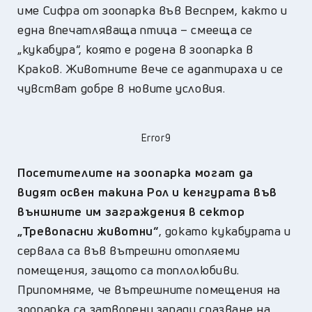
име Сифра от зоопарка във Веспрем, както и
една впечатляваща птица – смееща се
„кукабура“, която е родена в зоопарка в
Краков. Животните вече се адаптираха и се
чувстват добре в новите условия.
Error9
Посетителите на зоопарка могат да
видят освен такина Рол и кенгурата във
външните им заграждения в сектор
„Тревопасни животни“
, докато кукабурата и
сервала са във вътрешни отопляеми
помещения, защото са топлолюбиви.
Припомняме, че вътрешните помещения на
зоопарка са затворени заради спазване на