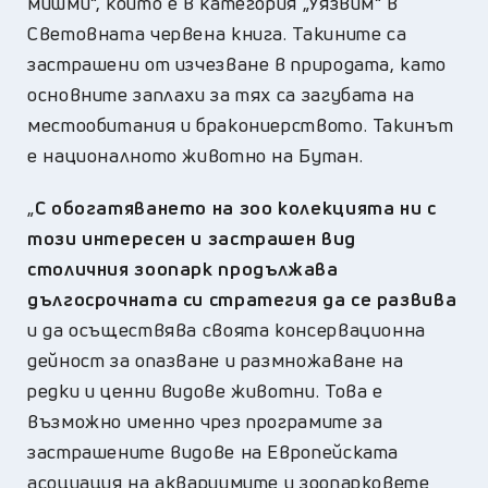
мишми“, който е в категория „Уязвим“ в
Световната червена книга. Такините са
застрашени от изчезване в природата, като
основните заплахи за тях са загубата на
местообитания и бракониерството. Такинът
е националното животно на Бутан.
„
С обогатяването на зоо колекцията ни с
този интересен и застрашен вид
столичния зоопарк продължава
дългосрочната си стратегия да се развива
и да осъществява своята консервационна
дейност за опазване и размножаване на
редки и ценни видове животни. Това е
възможно именно чрез програмите за
застрашените видове на Европейската
асоциация на аквариумите и зоопарковете