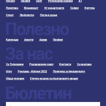
Начало
Idealisti
Свят
Регионални новини
А1
Политика
Медиякаст
От редакторите
София
Култура
Спорт
Любопитно
Поглед назад
Полезно
Календар
Анкети
Архив
Профил
За нас
За Топновини
Редакционен екип
Контакти
За реклама
Urbo
Реклама - Избори 2022
Политика за бисквитките
Общи условия
Етичен кодекс на българските медии
Бюлетин