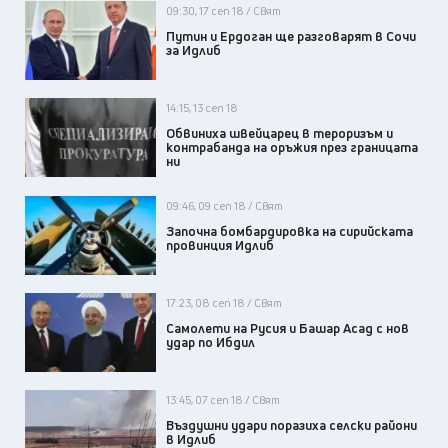
09:30, 17 сеп 18 / Свят
Путин и Ердоган ще разговарят в Сочи
за Идлиб
14:15, 13 сеп 18
Обвиниха швейцарец в тероризъм и
контрабанда на оръжия през границата
ни
09:46, 09 сеп 18 / Свят
Започна бомбардировка на сирийската
провинция Идлиб
17:23, 08 сеп 18 / Свят
Самолети на Русия и Башар Асад с нов
удар по Ибдил
13:45, 07 сеп 18 / Свят
Въздушни удари поразиха селски райони
в Идлиб