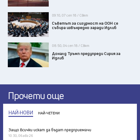
09:10, 07 сеп 18 / Свят
Съветът за сигурност на ООН се
събира извънредно заради Идлиб
08:50, 04 сеп 18 / Свят
Доналд Тръмп предупреди Сирия за
Идлиб
Прочети още
НАЙ-НОВИ
НАЙ-ЧЕТЕНИ
Защо всички искат да бъдат предприемачи
10:30, 06 авг 26