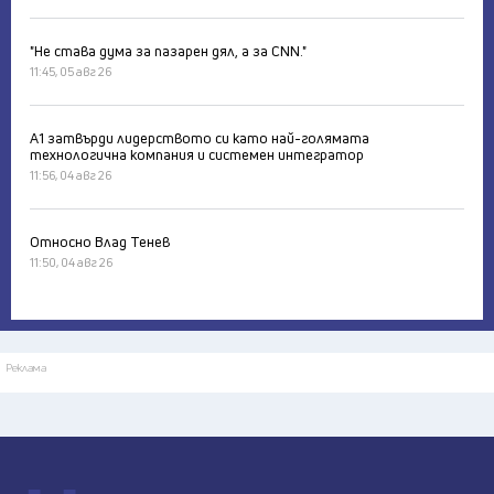
"Не става дума за пазарен дял, а за CNN."
11:45, 05 авг 26
А1 затвърди лидерството си като най-голямата
технологична компания и системен интегратор
11:56, 04 авг 26
Относно Влад Тенев
11:50, 04 авг 26
Реклама