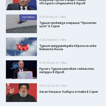
обсъдиха ситуацията в Идлиб
21:27, 01 мар 20 / Свят
ОБНОВЕНА
Турция провежда операция "Пролетен
щит" в Сирия
11:09, 05 фев 20 / Свят
Турция предупреждава Европа за нова
бежанска вълна
13:30, 08 мар 19 / Свят
Русия и Турция започват съвместни
патрули в Идлиб
09:40, 20 сеп 18 / Свят
Хасан Насрала: Хизбула остава в Сирия