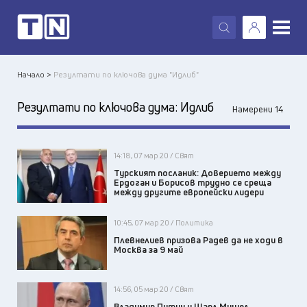
X
Начало >
Резултати по ключова дума "Идлиб"
Резултати по ключова дума:
Идлиб
Намерени 14
14:18, 07 мар 20 / Свят
Турският посланик: Доверието между
Ердоган и Борисов трудно се среща
между другите европейски лидери
10:45, 07 мар 20 / Политика
Плевнелиев призова Радев да не ходи в
Москва за 9 май
14:56, 05 мар 20 / Свят
Владимир Путин и Шарл Мишел