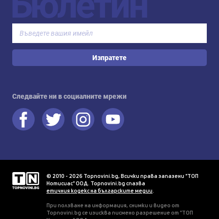
Бюлетин
Изпратете
Следвайте ни в социалните мрежи
© 2010 - 2026 Topnovini.bg, Всички права запазени "ТОП
Нотисиас" ООД. Topnovini.bg спазва
етичния кодекс на българските медии
.
При ползване на информация, снимки и видео от
Topnovini.bg се изисква писмено разрешение от "ТОП