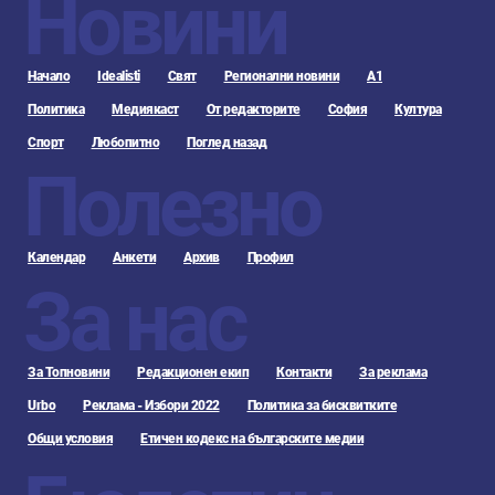
Новини
Начало
Idealisti
Свят
Регионални новини
А1
Политика
Медиякаст
От редакторите
София
Култура
Спорт
Любопитно
Поглед назад
Полезно
Календар
Анкети
Архив
Профил
За нас
За Топновини
Редакционен екип
Контакти
За реклама
Urbo
Реклама - Избори 2022
Политика за бисквитките
Общи условия
Етичен кодекс на българските медии