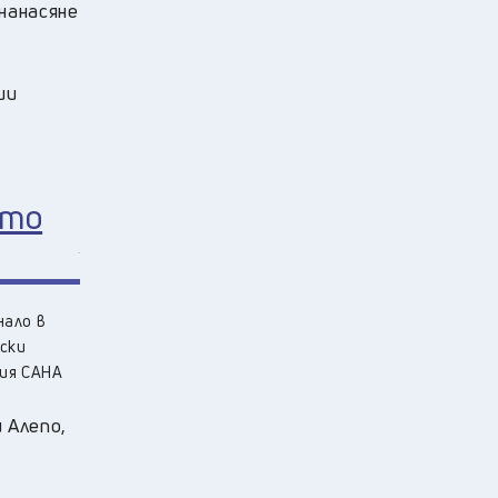
нанасяне
ии
ето
нало в
ски
ция САНА
 Алепо,