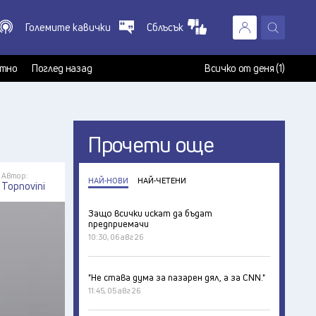
Големите кавички
Сблъсък
X
т
тно
Поглед назад
Всичко от деня (1)
Прочети още
Автор:
НАЙ-НОВИ
НАЙ-ЧЕТЕНИ
Topnovini
Защо всички искат да бъдат
предприемачи
10:30, 06 авг 26
"Не става дума за пазарен дял, а за CNN."
11:45, 05 авг 26