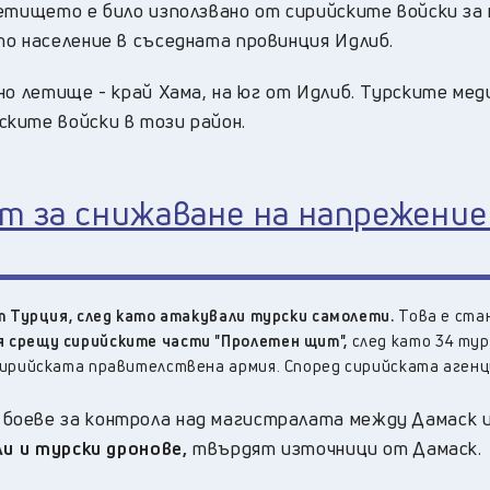
етището е било използвано от сирийските войски за 
то население в съседната провинция Идлиб.
но летище - край Хама, на юг от Идлиб. Турските мед
ските войски в този район.
ят за снижаване на напрежени
т Турция, след като атакували турски самолети.
Това е ста
я срещу сирийските части "Пролетен щит",
след като 34 тур
сирийската правителствена армия. Според сирийската аген
боеве за контрола над магистралата между Дамаск и
ли и турски дронове,
твърдят източници от Дамаск.