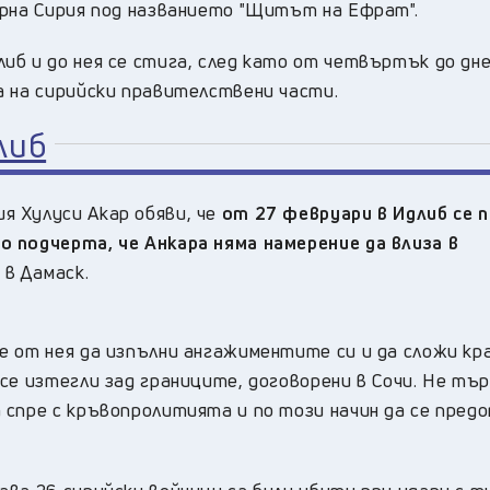
ерна Сирия под названието "Щитът на Ефрат".
б и до нея се стига, след като от четвъртък до дне
а на сирийски правителствени части.
либ
я Хулуси Акар обяви, че
от 27 февруари в Идлиб се 
 подчерта, че Анкара няма намерение да влиза в
 в Дамаск.
 от нея да изпълни ангажиментите си и да сложи кр
се изтегли зад границите, договорени в Сочи. Не тъ
 спре с кръвопролитията и по този начин да се пре