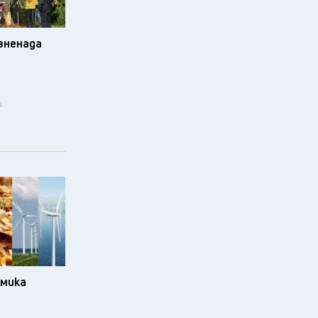
изненада
i
омика