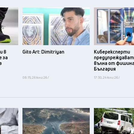
и в
Gito Art: Dimitriyan
Киберексперти
 за
предупреждават 
з
вълна от фишинг
България
08:15, 26 юли 26 /
17:30, 24 юли 26 /