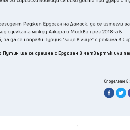
ва 26 сирийски войници са били убити при удари с т
резидент Реджеп Ердоган на Дамаск, да се изтегли з
ед сделката между Анкара и Москва през 2018-а в
, за да се изправи Турция "лице в лице" с режима в Си
 Путин ще се срещне с Ердоган в четвъртък или п
Споделете в: