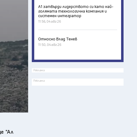
А1 затвърди лидерството си като най-
голямата технологична компания и
системен интегратор
11:56, 04 авг 26
Относно Влад Тенев
11:50, 04 авг 26
Реклама
Реклама
е "Ал