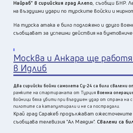
Найраб" в сирийския град Алепо
, съобщи БНР. Л
на въздушни удари по турските войски и мирно
На турска атака е било подложено и друго воен
съобщават за успешни действия на бунтовниче
Москва и Анкара ще работ
в Идлиб
Два сирийски бойни самолета Су-24 са били свалени о
рамките на стартираната от Турция
военна операци
войници бяха убити при въздушен удар от страна на 
пилотите са катапултирали и не са пострадали.
Край град Саракеб продължават ожесточените 
съобщава телевизия "Ал Маядин".
Свалени са би