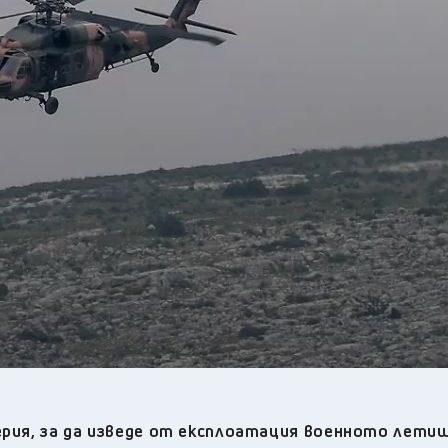
26
°C
Перник
,
27
°C
Плевен
,
27
°C
Пловдив
,
23
°C
Разград
,
28
°C
Русе
,
26
°C
Силистра
,
23
°C
Сливен
,
20
°C
Смолян
,
28
°C
София
,
24
°C
Стара Загора
,
24
°C
Търговище
,
25
°C
Хасково
,
23
°C
Шумен
,
24
°C
Ямбол
,
ерия, за да изведе от експлоатация военното летищ