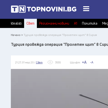
Idealisti
Свят
Регионални новини
А1
Политика
Мед
Начало >
Турция провежда операция "Пролетен щит" в Сирия
Турция провежда операция "Пролетен щит" в Сир
+A
-A
21:27, 01 мар 20 /
Свят
3555
Шрифт: