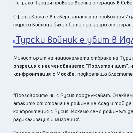
По-рано Турция проведе военна операция в Сев
Офанзивата е в северозападната провинция Идли
турски войници бяха убити при удари от стран
Турски войник е убит в Ид
Министърът на националната отбрана на Турци
операция с наименованието "Пролетен щит", но
конфронтация с Москва
, подкрепяща властите
"Преговорите ни с Русия продължават. Очакваме
атаките от страна на режима на Асад и той да 
конфронтация с Русия. Искаме само режимът да
радикализация и миграция".