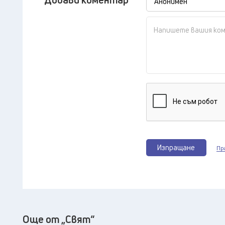
Изпращане
Пр
Още от „Свят“