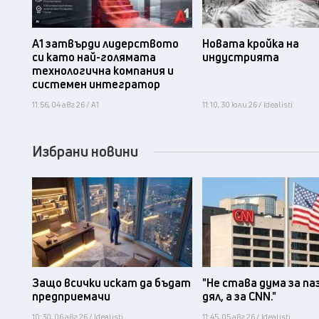
А1 затвърди лидерството
Новата кройка на
си като най-голямата
индустрията
технологична компания и
системен интегратор
11:56, 04 авг 26 / А1
11:10, 30 юли 26 / Idealisti
Избрани новини
Защо всички искат да бъдат
"Не става дума за па
предприемачи
дял, а за CNN."
10:30, 06 авг 26 / Idealisti
11:45, 05 авг 26 / Idealisti