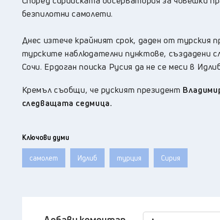
Според сирийската обсерватория за човешки пра
безпилотни самолети.
Днес изтече крайният срок, даден от турския п
турските наблюдателни пунктове, създадени сл
Сочи. Ердоган поиска Русия да не се меси в Идлиб
Кремъл съобщи, че руският президент
Владимир
следващата седмица.
Ключови думи
самолет
Идлиб
турция
Сирия
Добави коментар