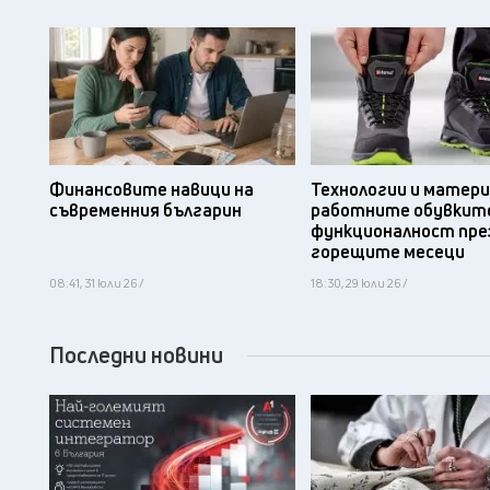
Финансовите навици на
Технологии и матери
съвременния българин
работните обувките
функционалност пре
горещите месеци
08:41, 31 юли 26 /
18:30, 29 юли 26 /
Последни новини