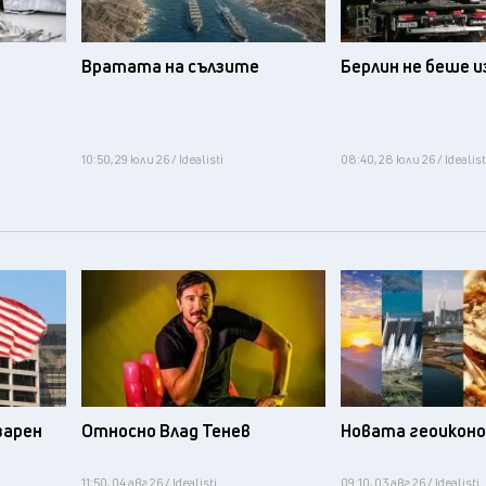
Вратата на сълзите
Берлин не беше 
10:50, 29 юли 26 / Idealisti
08:40, 28 юли 26 / Idealist
зарен
Относно Влад Тенев
Новата геоикон
11:50, 04 авг 26 / Idealisti
09:10, 03 авг 26 / Idealisti