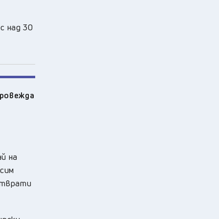
с над 30
провежда
ай на
рсим
дотврати