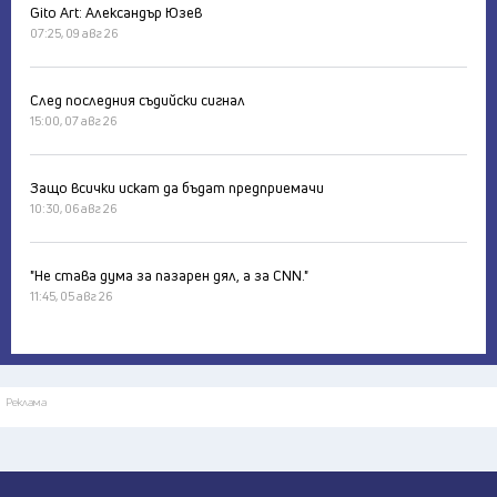
Gito Art: Александър Юзев
07:25, 09 авг 26
След последния съдийски сигнал
15:00, 07 авг 26
Защо всички искат да бъдат предприемачи
10:30, 06 авг 26
"Не става дума за пазарен дял, а за CNN."
11:45, 05 авг 26
Реклама