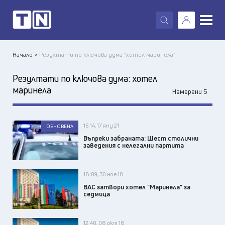
X
Начало >
Резултати по ключова дума "хотел маринела"
Резултати по ключова дума:
хотел
маринела
Намерени 5
16:14, 17 яну 21
ОБНОВЕНА
Въпреки забраната: Шест столични
заведения с нелегални партита
18:09, 30 ное 18
ВАС затвори хотел "Маринела" за
седмица
12:40, 08 окт 18