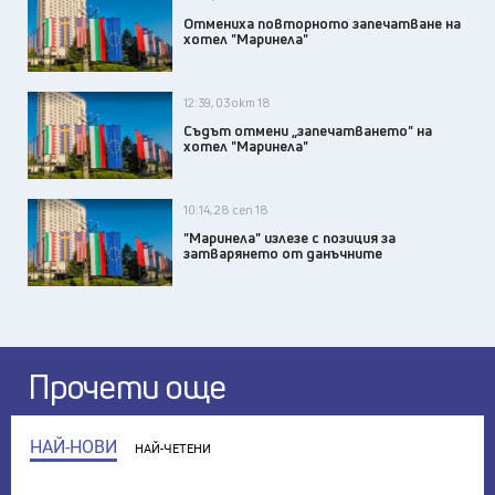
Отмениха повторното запечатване на
хотел "Маринела"
12:39, 03 окт 18
​Съдът отмени „запечатването" на
хотел "Маринела"
10:14, 28 сеп 18
"Маринела" излезе с позиция за
затварянето от данъчните
Прочети още
НАЙ-НОВИ
НАЙ-ЧЕТЕНИ