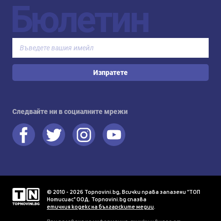
Бюлетин
Изпратете
Следвайте ни в социалните мрежи
© 2010 - 2026 Topnovini.bg, Всички права запазени "ТОП
Нотисиас" ООД. Topnovini.bg спазва
етичния кодекс на българските медии
.