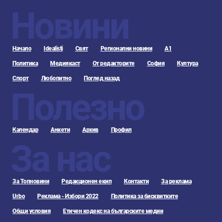
Новини
Начало
Idealisti
Свят
Регионални новини
А1
Политика
Медиякаст
От редакторите
София
Култура
Спорт
Любопитно
Поглед назад
Полезно
Календар
Анкети
Архив
Профил
За нас
За Топновини
Редакционен екип
Контакти
За реклама
Urbo
Реклама - Избори 2022
Политика за бисквитките
Общи условия
Етичен кодекс на българските медии