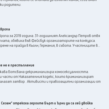
ки родители.
Европа
вропа за 2019 година. 31-годишният Александър Петров отвя
тлата, обявиха във Фейсбук организаторите на конкурса.
реме на прайда в Кьолн, Германия, в събота. Участниците в...
че не е престъпление
ава Ботсвана декриминализира хомосексуалността.
и части от Наказателния кодекс, които криминализират
налагат затвор . Активисти и правозащитни организации от
.
Сезам" отрекоха героите Бърт и Ърни да са гей двойка