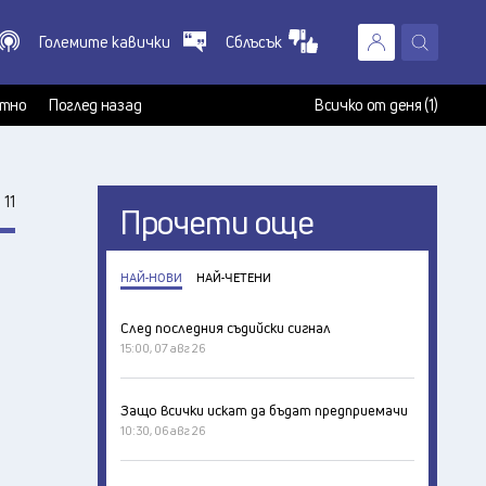
Големите кавички
Сблъсък
X
т
тно
Поглед назад
Всичко от деня (1)
 11
Прочети още
НАЙ-НОВИ
НАЙ-ЧЕТЕНИ
След последния съдийски сигнал
15:00, 07 авг 26
Защо всички искат да бъдат предприемачи
10:30, 06 авг 26