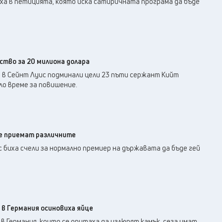
ха в петицията, която иска сатиричната програма да бъде
ство за 20 милиона долара
в Сейнт Луис подминали цели 23 пъти сержант Кийт
ло време за повишение.
е приемат различните
с биха счели за нормално премиер на държавата да бъде гей
 в Германия осиновиха яйце
в Германия, които се опитаха да излюпят камък, сега имат