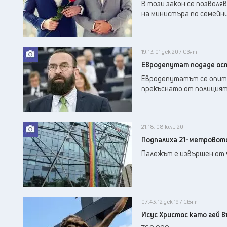
В този закон се позволя
на министъра по семейни
19:13, 01 дек 20 / Свят
Евродепутат подаде оста
Евродепутатът се опита
прекъснато от полицият
21:18, 08 юли 20
Подпалиха 21-метровото
Палежът е извършен от
07:43, 12 дек 19 / Свят
Исус Христос като гей 