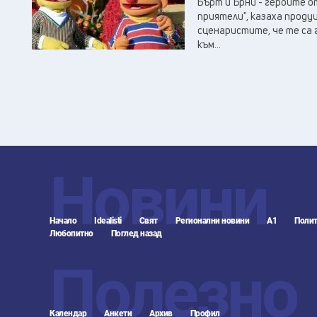
Бърт и Ърни - героите от
приятели", казаха прод
сценаристите, че те са 
към...
Новини
Начало
Idealisti
Свят
Регионални новини
А1
Полит
Любопитно
Поглед назад
Полезно
Календар
Анкети
Архив
Профил