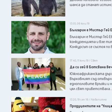
шанса да станат истинс
13:01, 08 юли 19
Българин е Мистър Гей 
Българин е Мистър Гей Е
конкуренцията и взе ти
Конкурсът се състоя по в
17:40, 11 юни 19 / Свят
Да си гей в Ботсвана ве
Южноафриканската държ
Върховният съд отхвърл
еднополовите връзки и 
цял свят приветстваха..
13:20, 19 сеп 18 / Любопитно
Продуцентите на "Улица 