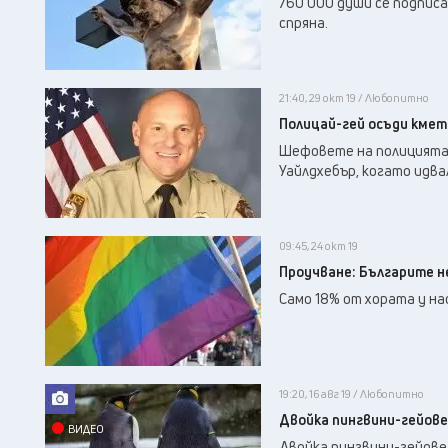
760 000 души се подписа
спряна.
21:40, 29 окт 19 / Любопитно
Полицай-гей осъди кмет
Шефовете на полицията 
Уайлдхебър, когато идва
09:45, 24 окт 19
Проучване: Българите н
Само 18% от хората у на
19:20, 16 авг 19 / Любопитно
Двойка пингвини-гейове
ВИДЕО
Двойка пингвини-гейове 