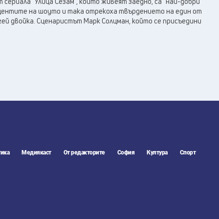
 сериала "Улица Сезам", които живеят заедно, са "най-добри
уцентите на шоуто и така отрекоха твърдението на един от
гей двойка. Сценаристът Марк Солцман, който се присъедини
ика
Медиякаст
От редакторите
София
Култура
Спорт