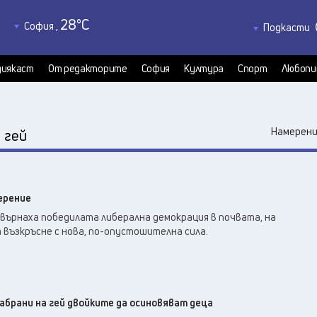
28
°C
София
,
Подкасти
32
°C
Благоевград
,
Политкаст
34
°C
КултурКас
Бургас
,
иякаст
От редакторите
София
Култура
Спорт
Любопи
30
°C
Медиякаст
Варна
,
Велико Търново
,
33
°C
:
Намерени
гей
37
°C
Видин
,
35
°C
Враца
,
33
°C
Габрово
,
ерение
31
°C
Добрич
,
върнаха победилата либерална демокрация в почвата, на
32
°C
Кърджали
,
 възкръсне с нова, по-опустошителна сила.
32
°C
Кюстендил
,
34
°C
Ловеч
,
35
°C
Монтана
,
32
°C
абрани на гей двойките да осиновяват деца
Пазарджик
,