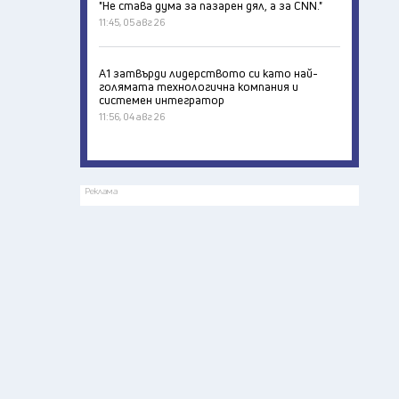
"Не става дума за пазарен дял, а за CNN."
11:45, 05 авг 26
А1 затвърди лидерството си като най-
голямата технологична компания и
системен интегратор
11:56, 04 авг 26
Реклама