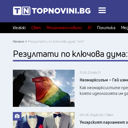
Idealisti
Свят
Регионални новини
А1
Политика
Мед
Начало >
Резултати по ключова дума "гей"
Резултати по ключова дума
11:00, 23 авг 21
Неомарксизъм – Гей изм
Как неомарксистите пре
която идеологията им да
08:48, 16 дек 20 / Свят
Унгарският парламент з