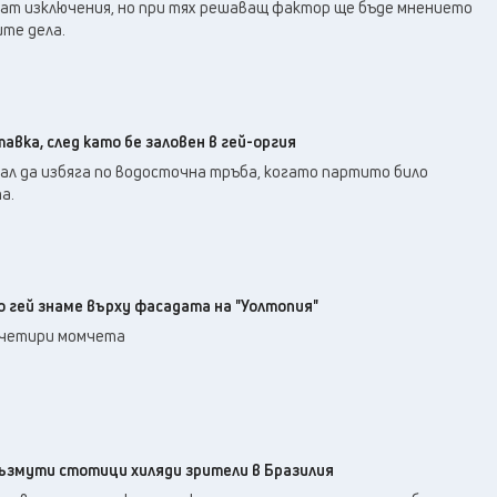
28
°C
ват изключения, но при тях решаващ фактор ще бъде мнението
Перник
,
те дела.
36
°C
Плевен
,
35
°C
Пловдив
,
32
°C
Разград
,
34
°C
Русе
,
вка, след като бе заловен в гей-оргия
34
°C
Силистра
,
л да избяга по водосточна тръба, когато партито било
32
°C
а.
Сливен
,
25
°C
Смолян
,
28
°C
София
,
33
°C
Стара Загора
,
 гей знаме върху фасадата на "Уолтопия"
33
°C
Търговище
,
 четири момчета
34
°C
Хасково
,
32
°C
Шумен
,
33
°C
Ямбол
,
възмути стотици хиляди зрители в Бразилия