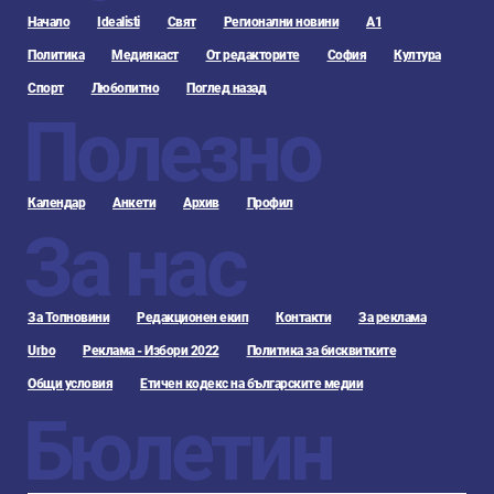
Начало
Idealisti
Свят
Регионални новини
А1
Политика
Медиякаст
От редакторите
София
Култура
Спорт
Любопитно
Поглед назад
Полезно
Календар
Анкети
Архив
Профил
За нас
За Топновини
Редакционен екип
Контакти
За реклама
Urbo
Реклама - Избори 2022
Политика за бисквитките
Общи условия
Етичен кодекс на българските медии
Бюлетин