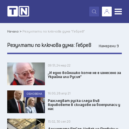
X
Начало >
Резултати по ключова дума "Гебрев"
Резултати по ключова дума:
Гебрев
Намерени 9
09:51, 24 мар 22
„И едно войнишко копче не е изнесено за
Украйна или Русия“
16:00, 28 апр 21
ОБНОВЕНА
Разследват руска следа във
взривовете в складове за боеприпаси у
нас
15:02, 30 сеп 20
Досиетата FinCen: Човек на Пеевски и