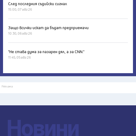
След последния съдийски сигнал
15:00, 07 авг 26
Защо всички искат да бъдат предприемачи
10:30, 06 авг 26
"Не става дума за пазарен дял, а за CNN."
11:45, 05 авг 26
Реклама
Новини