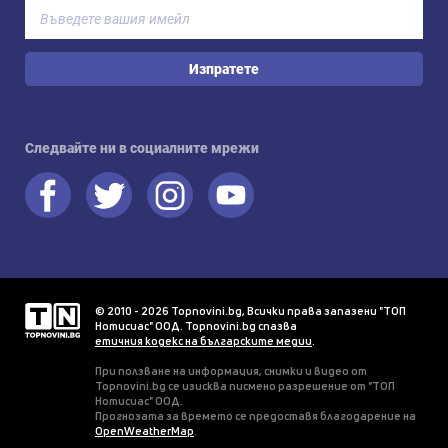
Изпратете
Следвайте ни в социалните мрежи
© 2010 - 2026 Topnovini.bg, Всички права запазени "ТОП
Нотисиас" ООД. Topnovini.bg спазва
етичния кодекс на българските медии
.
При ползване на информация, снимки и видео от
Topnovini.bg се изисква писмено разрешение от "ТОП
Нотисиас" ООД.
Прогнозата за времето се предоставя благодарение на
OpenWeatherMap
.