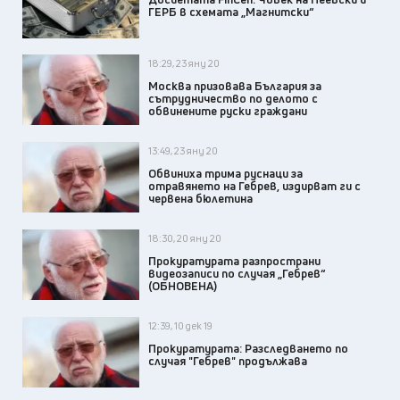
ГЕРБ в схемата „Магнитски“
18:29, 23 яну 20
Москва призовава България за
сътрудничество по делото с
обвинените руски граждани
13:49, 23 яну 20
Обвиниха трима руснаци за
отравянето на Гебрев, издирват ги с
червена бюлетина
18:30, 20 яну 20
Прокуратурата разпространи
видеозаписи по случая „Гебрев“
(ОБНОВЕНА)
12:39, 10 дек 19
Прокуратурата: Разследването по
случая "Гебрев" продължава