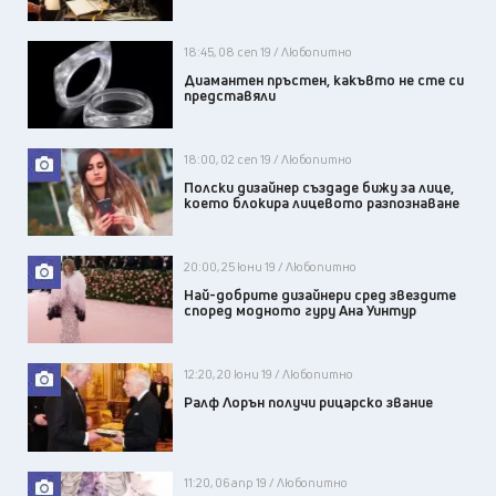
18:45, 08 сеп 19 / Любопитно
Диамантен пръстен, какъвто не сте си
представяли
18:00, 02 сеп 19 / Любопитно
Полски дизайнер създаде бижу за лице,
което блокира лицевото разпознаване
20:00, 25 юни 19 / Любопитно
Най-добрите дизайнери сред звездите
според модното гуру Ана Уинтур
12:20, 20 юни 19 / Любопитно
Ралф Лорън получи рицарско звание
11:20, 06 апр 19 / Любопитно