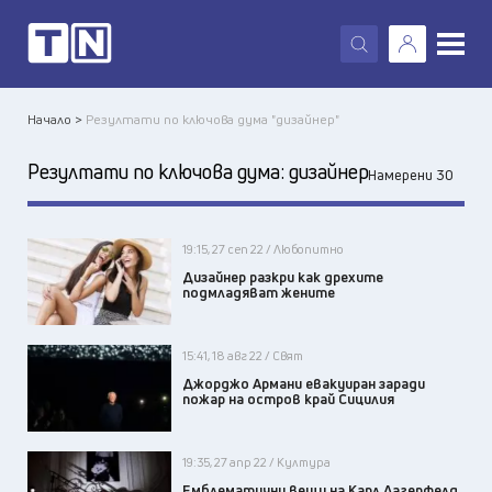
X
Начало >
Резултати по ключова дума "дизайнер"
Резултати по ключова дума:
дизайнер
Намерени 30
19:15, 27 сеп 22 / Любопитно
Дизайнер разкри как дрехите
подмладяват жените
15:41, 18 авг 22 / Свят
Джорджо Армани евакуиран заради
пожар на остров край Сицилия
19:35, 27 апр 22 / Култура
Емблематични вещи на Карл Лагерфелд