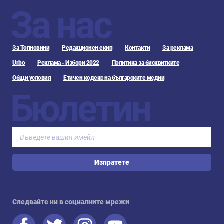
За нас
За Топновини
Редакционен екип
Контакти
За реклама
Urbo
Реклама - Избори 2022
Политика за бисквитките
Общи условия
Етичен кодекс на българските медии
Бюлетин
Изпратете
Следвайте ни в социалните мрежи