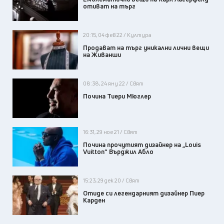
отиват на търг
20:15, 04 фев 22 / Култура
Продават на търг уникални лични вещи
на Живанши
08:38, 24 яну 22 / Свят
Почина Тиери Мюглер
16:31, 29 ное 21 / Свят
Почина прочутият дизайнер на „Louis
Vuitton“ Върджил Абло
15:23, 29 дек 20 / Свят
Отиде си легендарният дизайнер Пиер
Карден