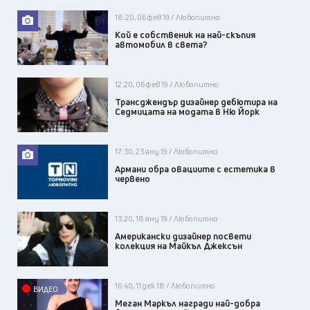
18:20, 06 фев 19 / Любопитно
Кой е собственик на най-скъпия
автомобил в света?
12:20, 06 фев 19 / Любопитно
Трансджендър дизайнер дебютира на
Седмицата на модата в Ню Йорк
17:30, 23 яну 19 / Любопитно
Армани обра овациите с естетика в
червено
13:20, 18 яну 19 / Любопитно
Американски дизайнер посвети
колекция на Майкъл Джексън
16:40, 11 дек 18 / Любопитно
ВИДЕО
Меган Маркъл награди най-добра