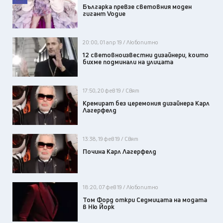
Българка превзе световния моден
гигант Vogue
20:00, 01 апр 19 / Любопитно
12 световноизвестни дизайнери, които
бихме подминали на улицата
17:50, 20 фев 19 / Свят
Кремират без церемония дизайнера Карл
Лагерфелд
13:38, 19 фев 19 / Свят
Почина Карл Лагерфелд
18:20, 07 фев 19 / Любопитно
Том Форд откри Седмицата на модата
в Ню Йорк