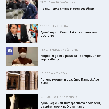
21:30, 13 ное 20 / Любопитно
Принц Чарлз стана моден дизайнер
10:06, 05 окт 20 / Свят
Дизайнерът Кензо Такада почина от
COVID-19
18:00, 18 мар 20 / Любопитно
Модерни дори в разгара на епидемия от
коронавирус
13:15, 08 ное 19 / Свят
Почина модният дизайнер Патрик Луи
Витон
09:45, 05 ное 19 / Любопитно
Дизайнер е най-интересната професия,
а сервитьор – най-скучната