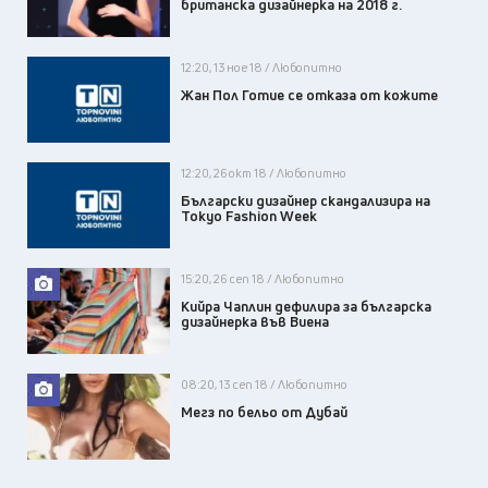
британска дизайнерка на 2018 г.
12:20, 13 ное 18 / Любопитно
Жан Пол Готие се отказа от кожите
12:20, 26 окт 18 / Любопитно
Български дизайнер скандализира на
Tokyo Fashion Week
15:20, 26 сеп 18 / Любопитно
Кийра Чаплин дефилира за българска
дизайнерка във Виена
08:20, 13 сеп 18 / Любопитно
Мегз по бельо от Дубай