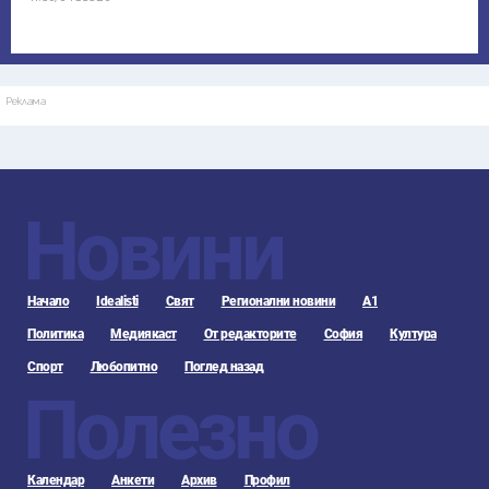
Реклама
Новини
Начало
Idealisti
Свят
Регионални новини
А1
Политика
Медиякаст
От редакторите
София
Култура
Спорт
Любопитно
Поглед назад
Полезно
Календар
Анкети
Архив
Профил