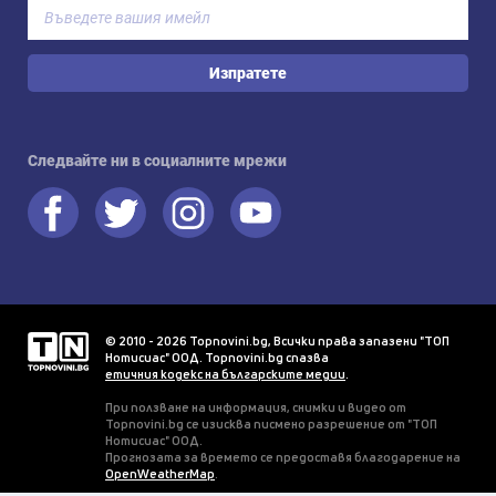
Изпратете
Следвайте ни в социалните мрежи
© 2010 - 2026 Topnovini.bg, Всички права запазени "ТОП
Нотисиас" ООД. Topnovini.bg спазва
етичния кодекс на българските медии
.
При ползване на информация, снимки и видео от
Topnovini.bg се изисква писмено разрешение от "ТОП
Нотисиас" ООД.
Прогнозата за времето се предоставя благодарение на
OpenWeatherMap
.