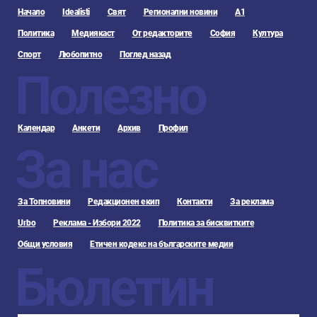
Начало
Idealisti
Свят
Регионални новини
А1
Политика
Медиякаст
От редакторите
София
Култура
Спорт
Любопитно
Поглед назад
Полезно
Календар
Анкети
Архив
Профил
За нас
За Топновини
Редакционен екип
Контакти
За реклама
Urbo
Реклама - Избори 2022
Политика за бисквитките
Общи условия
Етичен кодекс на българските медии
Бюлетин