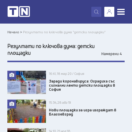
X
Начало >
Резултати по ключова дума "детски площадки"
Резултати по ключова дума:
детски
площадки
Намерени 4
16:41, 18 мар 20 / София
Заради коронавируса: Оградиха със
сигнални ленти детски площадки в
София
15:34, 28 авг 19
Нови площадки за игра изграждат в
Благоевград
14:10, 21 ное 18