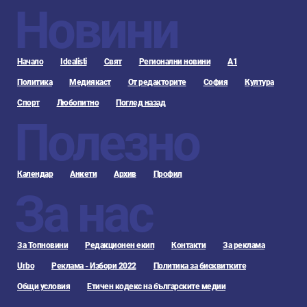
Новини
Начало
Idealisti
Свят
Регионални новини
А1
Политика
Медиякаст
От редакторите
София
Култура
Спорт
Любопитно
Поглед назад
Полезно
Календар
Анкети
Архив
Профил
За нас
За Топновини
Редакционен екип
Контакти
За реклама
Urbo
Реклама - Избори 2022
Политика за бисквитките
Общи условия
Етичен кодекс на българските медии