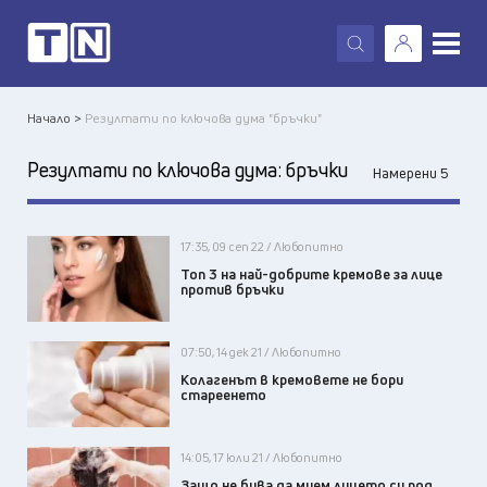
X
Начало >
Резултати по ключова дума "бръчки"
Резултати по ключова дума:
бръчки
Намерени 5
17:35, 09 сеп 22 / Любопитно
Топ 3 на най-добрите кремове за лице
против бръчки
07:50, 14 дек 21 / Любопитно
Колагенът в кремовете не бори
стареенето
14:05, 17 юли 21 / Любопитно
Защо не бива да мием лицето си под