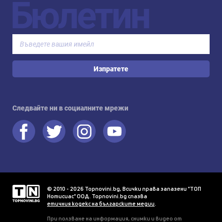
Бюлетин
Изпратете
Следвайте ни в социалните мрежи
© 2010 - 2026 Topnovini.bg, Всички права запазени "ТОП
Нотисиас" ООД. Topnovini.bg спазва
етичния кодекс на българските медии
.
При ползване на информация, снимки и видео от