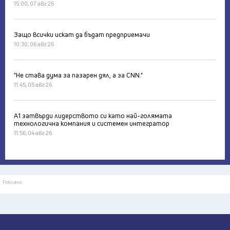
15:00, 07 авг 26
Защо всички искат да бъдат предприемачи
10:30, 06 авг 26
"Не става дума за пазарен дял, а за CNN."
11:45, 05 авг 26
А1 затвърди лидерството си като най-голямата
технологична компания и системен интегратор
11:56, 04 авг 26
Реклама