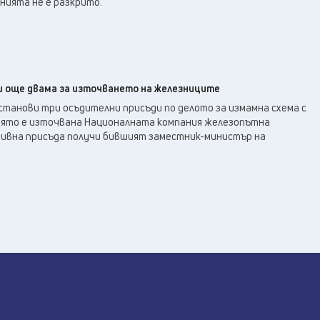
нията не е разкрито.
и още двама за източването на железниците
станови три осъдителни присъди по делото за измамна схема с
оято е източвана Националната компания железопътна
ивна присъда получи бившият заместник-министър на