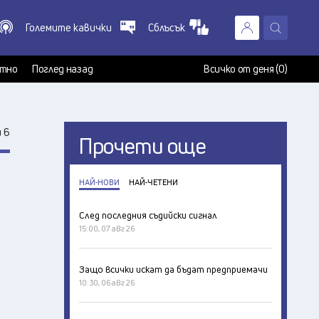
Големите кавички
Сблъсък
X
т
тно
Поглед назад
Всичко от деня (0)
 6
Прочети още
НАЙ-НОВИ
НАЙ-ЧЕТЕНИ
След последния съдийски сигнал
15:00, 07 авг 26
Защо всички искат да бъдат предприемачи
10:30, 06 авг 26