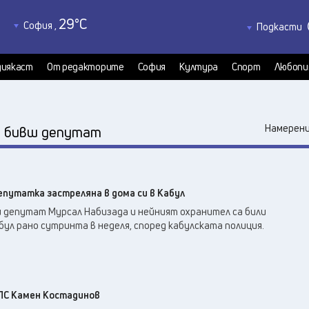
29
°C
София
,
Подкасти
29
°C
Благоевград
,
Политкаст
30
°C
КултурКас
Бургас
,
иякаст
От редакторите
София
Култура
Спорт
Любопи
30
°C
Медиякаст
Варна
,
Велико Търново
,
30
°C
:
Намерени
бивш депутат
32
°C
Видин
,
30
°C
Враца
,
30
°C
Габрово
,
путатка застреляна в дома си в Кабул
25
°C
Добрич
,
депутат Мурсал Набизада и нейният охранител са били
30
°C
Кърджали
,
абул рано сутринта в неделя, според кабулската полиция.
29
°C
Кюстендил
,
32
°C
Ловеч
,
32
°C
Монтана
,
32
°C
ПС Камен Костадинов
Пазарджик
,