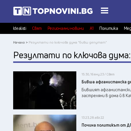
Idealisti
Свят
Регионални новини
А1
Политика
Мед
Начало >
Резултати по ключова дума "бивш депутат"
Резултати по ключова дума
15:30, 16 яну 23 / Свят
Бивша афганистанска де
Бившият афганистански 
застреляни в дома й в К
13:23, 28 авг 22
Почина политикът от Д