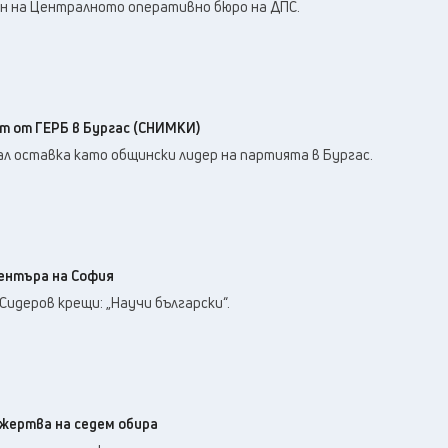
26
°C
ен на Централното оперативно бюро на ДПС.
Перник
,
32
°C
Плевен
,
30
°C
Пловдив
,
30
°C
Разград
,
29
°C
Русе
,
 от ГЕРБ в Бургас (СНИМКИ)
30
°C
Силистра
,
ал оставка като общински лидер на партията в Бургас.
28
°C
Сливен
,
23
°C
Смолян
,
29
°C
София
,
31
°C
Стара Загора
,
центъра на София
30
°C
Търговище
,
Сидеров крещи: „Научи български“.
30
°C
Хасково
,
29
°C
Шумен
,
29
°C
Ямбол
,
жертва на седем обира