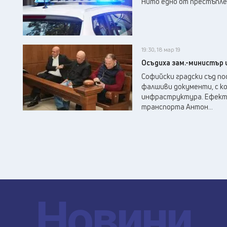
Нито едно от престъпле
19:30, 18 мар 19
Осъдиха зам.-министър 
Софийски градски съд по
фалшиви документи, с к
инфраструктура. Ефект
транспорта Антон...
Новини