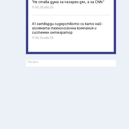
"Не става дума за пазарен дял, а за CNN."
11:45, 05 авг 26
А1 затвърди лидерството си като най-
голямата технологична компания и
системен интегратор
11:56, 04 авг 26
Реклама