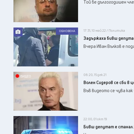
Той бе дългогодишен чл
17:31, 10 май 22 / Политика
ОБНОВЕНА
Задържаха бивш депутат
Вчера Иван Вълков е под
08:20, 15 дек 21
ВИДЕО
Волен Сидеров се сби в 
Във видеото се чува как 
22:00, 01 окт 19
Бивш депутат е станал 