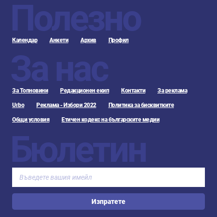
Полезно
Календар
Анкети
Архив
Профил
За нас
За Топновини
Редакционен екип
Контакти
За реклама
Urbo
Реклама - Избори 2022
Политика за бисквитките
Общи условия
Етичен кодекс на българските медии
Бюлетин
Изпратете