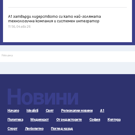
А1 затвърди лидерството си като най-голямата
технологична компания и системен интегратор
11:56, 04 авг 26
Реклама
Новини
Начало
Idealisti
Свят
Регионални новини
А1
Политика
Медиякаст
От редакторите
София
Култура
Спорт
Любопитно
Поглед назад