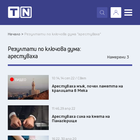
X
Начало >
Резултати по ключова дума "арестуваха"
Резултати по ключова дума:
арестуваха
Намерени 3
10:14, 14 сеп 22 / Свят
ВИДЕО
Арестуваха мъж, почел паметта на
кралицата в Мека
11:46, 29 апр 22
Арестуваха сина на кмета на
Панагюрище
16:22, 30 апр 20