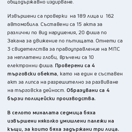
общодържавно издирване.
Извършени са проверки на 189 лица и 162
автомобила. Съставени са 15 акта за
различни по вид нарушения, 20 фиша по
Закана за движение по пътищата. Отнети са
3 свидетелства за правоуправление на МПС
за неплатени глоби, връчени са 10
електронни фиша.
Проверени са 4
търговски обекта
, като на един е съставен
акт за липса на разрешително за развиване
на търговска дейност.
Образувани са 4
бързи полицейски производства.
В селото миналата седмица бяха
извършени няколко умишлени палежи на
къщи, за които бяха задържани три лица.