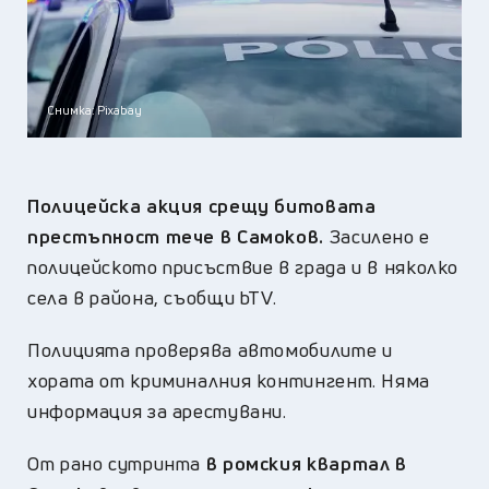
Снимка: Pixabay
Полицейска акция срещу битовата
престъпност тече в Самоков.
Засилено е
полицейското присъствие в града и в няколко
села в района, съобщи bTV.
Полицията проверява автомобилите и
хората от криминалния контингент. Няма
информация за арестувани.
От рано сутринта
в ромския квартал в