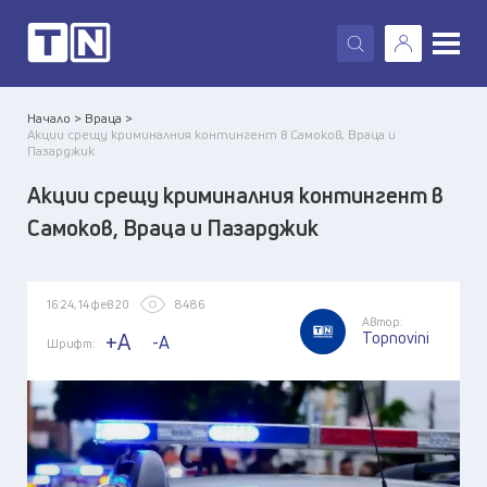
X
Начало >
Враца >
Акции срещу криминалния контингент в Самоков, Враца и
Пазарджик
Акции срещу криминалния контингент в
Самоков, Враца и Пазарджик
16:24, 14 фев 20
8486
Автор:
Topnovini
+A
-A
Шрифт: