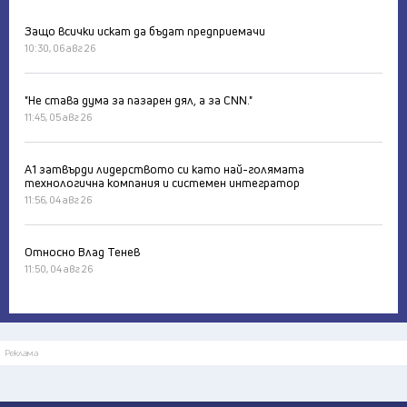
Защо всички искат да бъдат предприемачи
10:30, 06 авг 26
"Не става дума за пазарен дял, а за CNN."
11:45, 05 авг 26
А1 затвърди лидерството си като най-голямата
технологична компания и системен интегратор
11:56, 04 авг 26
Относно Влад Тенев
11:50, 04 авг 26
Реклама