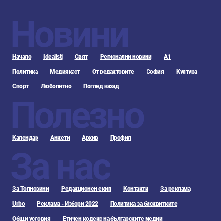
Новини
Начало
Idealisti
Свят
Регионални новини
А1
Политика
Медиякаст
От редакторите
София
Култура
Спорт
Любопитно
Поглед назад
Полезно
Календар
Анкети
Архив
Профил
За нас
За Топновини
Редакционен екип
Контакти
За реклама
Urbo
Реклама - Избори 2022
Политика за бисквитките
Общи условия
Етичен кодекс на българските медии