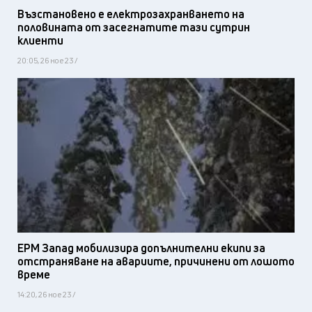
Възстановено е електрозахранването на
половината от засегнатите тази сутрин
клиенти
20:05, 26 ное 23 /
ЕРМ Запад мобилизира допълнителни екипи за
отстраняване на авариите, причинени от лошото
време
14:20, 26 ное 23 /