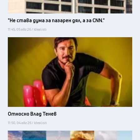
"Не става дума за пазарен дял, а за CNN."
11:45, 05 авг 26 / Idealisti
Относно Влад Тенев
11:50, 04 авг 26 / Idealisti