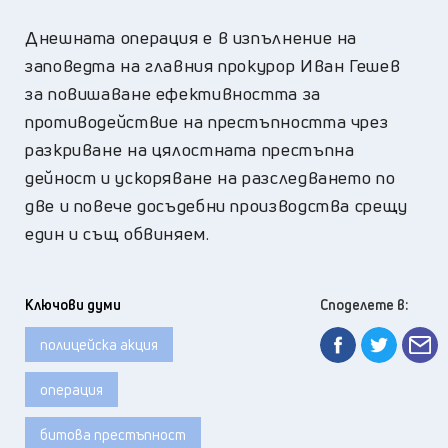
Днешната операция е в изпълнение на
заповедта на главния прокурор Иван Гешев
за повишаване ефективността за
противодействие на престъпността чрез
разкриване на цялостната престъпна
дейност и ускоряване на разследването по
две и повече досъдебни производства срещу
един и същ обвиняем.
Ключови думи
Споделете в:
полицейска акция
операция
битова престъпност