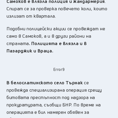
Самоков е влязла полиция и жандармерия
.
Спират се за проверка повечето коли, които
излизат от квартала.
Подобни полицейски акции се провеждат не
само в Самоков, а и в други райони на
страната
. Полицията е влязла и в
Пазарджик и Враца.
Error9
В белослатинското село Търнак
се
провежда специализирана операция срещу
битовата престъпност под надзора на
прокуратурата, съобщи БНР. По време на
операцията е бил намерен обявен за