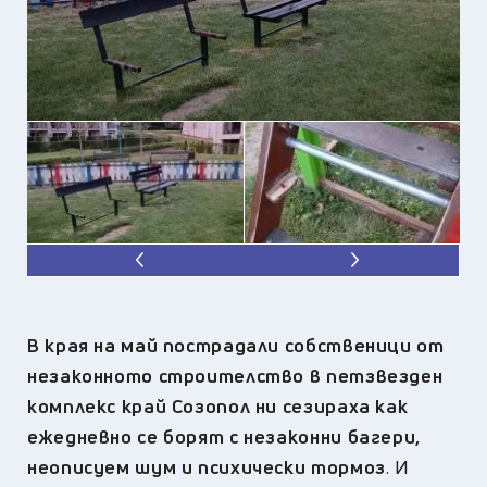
В края на май пострадали собственици от
незаконното строителство в петзвезден
комплекс край Созопол ни сезираха как
ежедневно се борят с незаконни багери,
неописуем шум и психически тормоз
. И