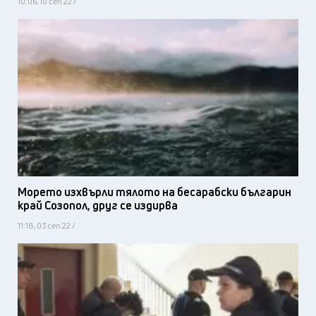
10:06, 10 сеп 22 /
Морето изхвърли тялото на бесарабски българин
край Созопол, друг се издирва
11:18, 03 сеп 22 /