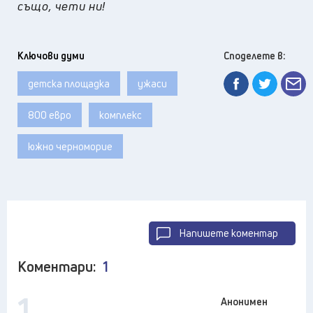
също, чети ни!
Ключови думи
Споделете в:
детска площадка
ужаси
800 евро
комплекс
южно черноморие
Напишете коментар
Коментари:
1
1
Анонимен