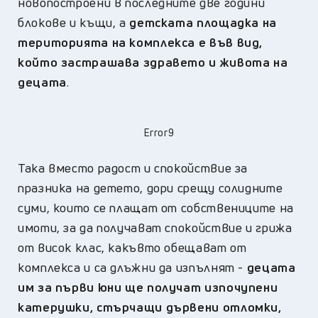
новопостроени в последните две години
блокове и къщи, а
детската площадка на
територията на комплекса е във вид,
който застрашава здравето и живота на
децата
.
Error9
Така вместо радост и спокойствие за
празника на детето, дори срещу солидните
суми, които се плащат от собствениците на
имоти, за да получават спокойствие и грижа
от висок клас, какъвто обещават от
комплекса и са длъжни да изпълнят -
децата
им за първи юни ще получат изпочупени
катерушки, стърчащи дървени отломки,