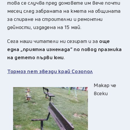
това се случва пред домовете им вече почти
месец след забраната на кмета на общината
за спиране на строителни и ремонтни
дейности, издадена на 15 май.
Сега наши читатели ни сезират и за
още
една „приятна изненада” по повод празника
на детето първи юни
.
Тормоз пет звезди край Созопол
Макар че
всеки