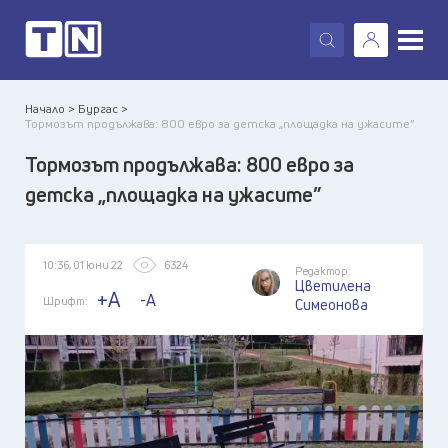
X
Начало >
Бургас >
Тормозът продължава: 800 евро за детска „площадка на ужасите”
Тормозът продължава: 800 евро за
детска „площадка на ужасите”
10:36, 01 юни 22
6324
Редактор:
Цветилена
+A
-A
Шрифт:
Симеонова