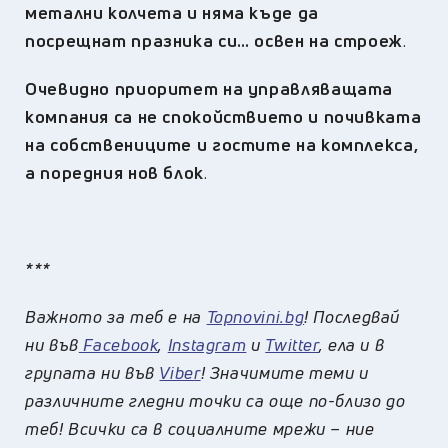
метални колчета и няма къде да
посрещнат празника си… освен на строеж
.
Очевидно приоритет на управляващата
компания са не спокойствието и почивката
на собствениците и гостите на комплекса,
а поредния нов блок
.
***
Важното за теб е на
Topnovini.bg
! Последвай
ни във
Facebook
,
Instagram
и
Twitter
, ела и в
групата ни във
Viber
! Значимите теми и
различните гледни точки са още по-близо до
теб! Всички са в социалните мрежи – ние