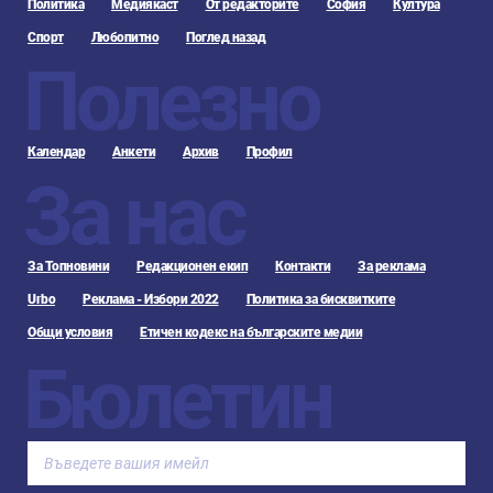
Политика
Медиякаст
От редакторите
София
Култура
Спорт
Любопитно
Поглед назад
Полезно
Календар
Анкети
Архив
Профил
За нас
За Топновини
Редакционен екип
Контакти
За реклама
Urbo
Реклама - Избори 2022
Политика за бисквитките
Общи условия
Етичен кодекс на българските медии
Бюлетин