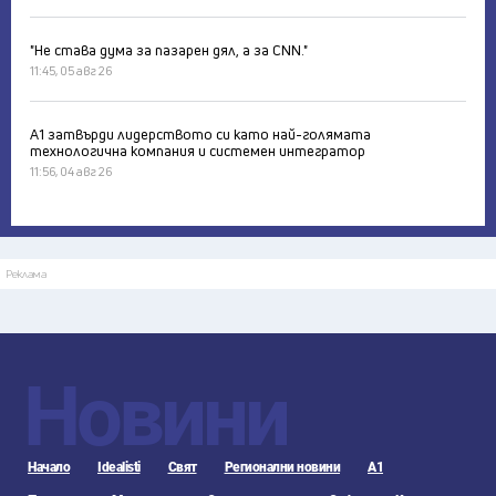
"Не става дума за пазарен дял, а за CNN."
11:45, 05 авг 26
А1 затвърди лидерството си като най-голямата
технологична компания и системен интегратор
11:56, 04 авг 26
Реклама
Новини
Начало
Idealisti
Свят
Регионални новини
А1