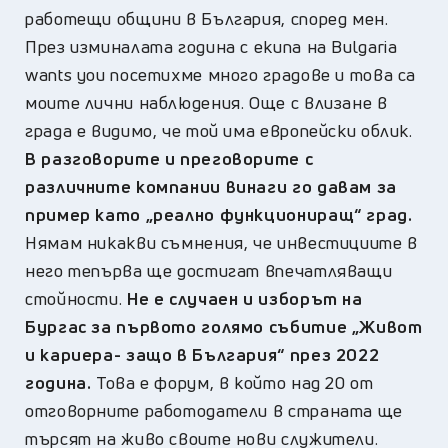
работещи общини в България, според мен.
През изминалата година с екипа на Bulgaria
wants you посетихме много градове и това са
моите лични наблюдения. Още с влизане в
града е видимо, че той има европейски облик.
В разговорите и преговорите с
различните компании винаги го давам за
пример като „реално функциониращ“ град.
Нямам никакви съмнения, че инвестициите в
него тепърва ще достигат впечатляващи
стойности.
Не е случаен и изборът на
Бургас за първото голямо събитие „Живот
и кариера- защо в България“ през 2022
година.
Това е форум, в който над 20 от
отговорните работодатели в страната ще
търсят на живо своите нови служители.