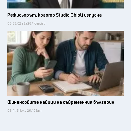
Режисьорът, когото Studio Ghibli изпусна
08:55, 02 авг 26 / Idealisti
Финансовите навици на съвременния българин
08:41, 31 юли 26 / Свят