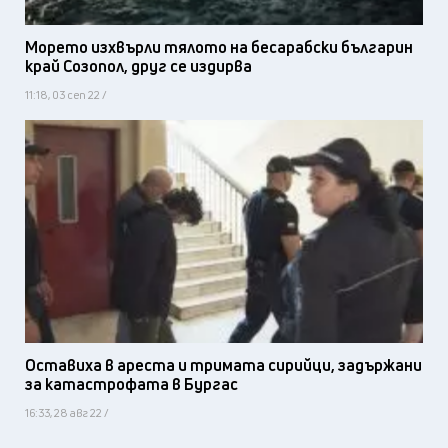
Морето изхвърли тялото на бесарабски българин
край Созопол, друг се издирва
11:18, 03 сеп 22 /
Оставиха в ареста и тримата сирийци, задържани
за катастрофата в Бургас
16:33, 28 авг 22 /