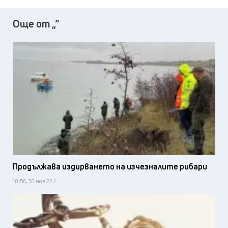
Още от „“
Продължава издирването на изчезналите рибари
10:56, 30 ное 22 /