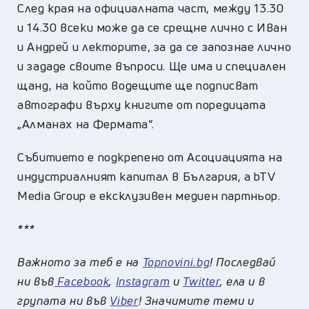
След края на официалната част, между 13.30
и 14.30 всеки може да се срещне лично с Иван
и Андрей и лекторите, за да се запознае лично
и зададе своите въпроси. Ще има и специален
щанд, на който водещите ще подписват
автографи върху книгите от поредицата
„Алманах на Фермата“.
Събитието е подкрепено от Асоциацията на
индустриалният капитал в България, а bTV
Media Group е ексклузивен медиен партньор.
***
Важното за теб е на
Topnovini.bg
! Последвай
ни във
Facebook
,
Instagram
и
Twitter
, ела и в
групата ни във
Viber
! Значимите теми и