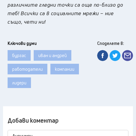
различните гледни точки са още по-близо до
теб! Всички са в социалните мрежи – ние
също, чети ни!
Ключови думи
Споделете в:
бургас
иван и андрей
работодатели
компании
лидери
Добави коментар