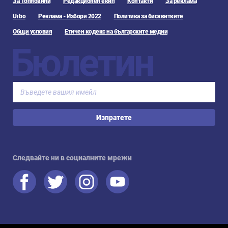
За Топновини
Редакционен екип
Контакти
За реклама
Urbo
Реклама - Избори 2022
Политика за бисквитките
Общи условия
Етичен кодекс на българските медии
Бюлетин
Изпратете
Следвайте ни в социалните мрежи