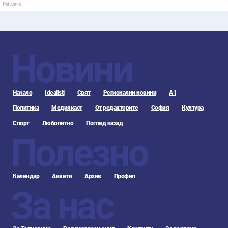
Реклама
Новини
Начало
Idealisti
Свят
Регионални новини
А1
Политика
Медиякаст
От редакторите
София
Култура
Спорт
Любопитно
Поглед назад
Полезно
Календар
Анкети
Архив
Профил
За нас