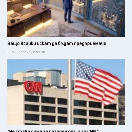
Защо всички искат да бъдат предприемачи
10:30, 06 авг 26 / Idealisti
"Не става дума за пазарен дял, а за CNN."