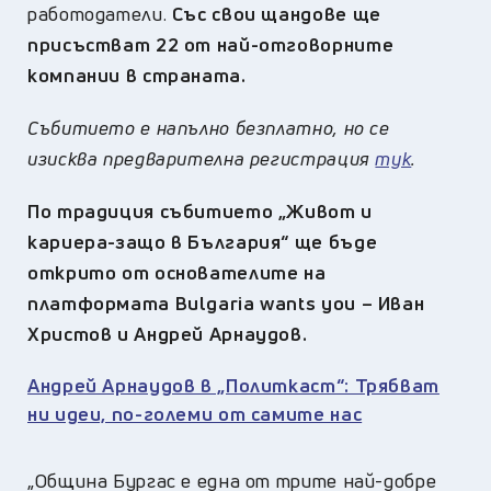
работодатели.
Със свои щандове ще
присъстват 22 от най-отговорните
компании в страната.
Събитието е напълно безплатно, но се
изисква предварителна регистрация
тук
.
По традиция събитието „Живот и
кариера-защо в България“ ще бъде
открито от основателите на
платформата Bulgaria wants you – Иван
Христов и Андрей Арнаудов.
Андрей Арнаудов в „Политкаст“: Трябват
ни идеи, по-големи от самите нас
„Община Бургас е една от трите най-добре