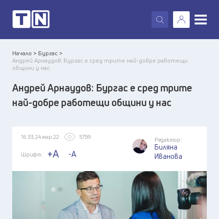
X
Начало >
Бургас >
Андрей Арнаудов: Бургас е сред трите най-добре работещи
общини у нас
Андрей Арнаудов: Бургас е сред трите
най-добре работещи общини у нас
16:33, 24 мар 22
5799
Редактор:
Биляна
+A
-A
Шрифт:
Иванова