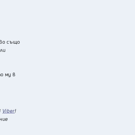
тво също
или
о му в
в
Viber
!
 ние