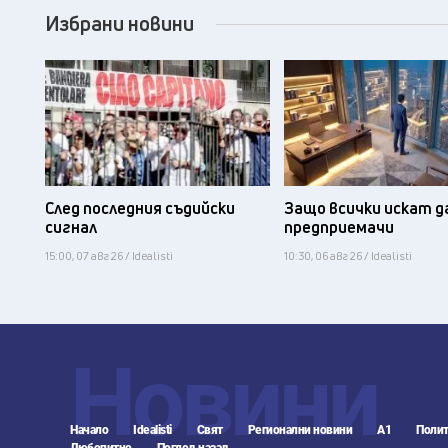
Избрани новини
След последния съдийски
Защо всички искат д
сигнал
предприемачи
15:00, 07 авг 26 / Idealisti
10:30, 06 авг 26 / Idealisti
Новини
Начало
Idealisti
Свят
Регионални новини
А1
Полит