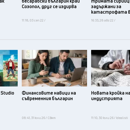
ак
бесарабски българин край
тримата сирийц
Созопол, друг се издирва
задържани за
катастрофата в
11:18, 03 сеп 22 /
16:33, 28 авг 22 /
Studio
Финансовите навици на
Новата кройка н
съвременния българин
индустрията
08:41, 31 юли 26 / Свят
11:10, 30 юли 26 / Idealisti