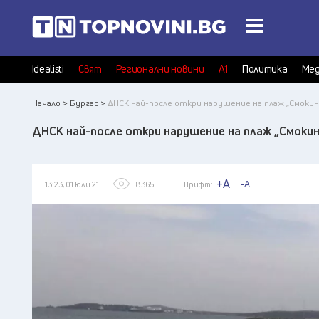
Idealisti
Свят
Регионални новини
А1
Политика
Мед
Начало >
Бургас >
ДНСК най-после откри нарушение на плаж „Смокин
ДНСК най-после откри нарушение на плаж „Смокин
+A
-A
13:23, 01 юли 21
8365
Шрифт: