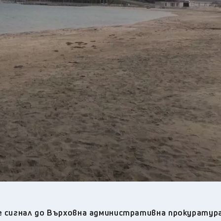
22
°C
Плевен
,
22
°C
Пловдив
,
21
°C
Разград
,
23
°C
Русе
,
22
°C
Силистра
,
21
°C
Сливен
,
16
°C
Смолян
,
21
°C
София
,
20
°C
Стара Загора
,
22
°C
Търговище
,
24
°C
Хасково
,
21
°C
Шумен
,
22
°C
Ямбол
,
де сигнал до Върховна административна прокуратур