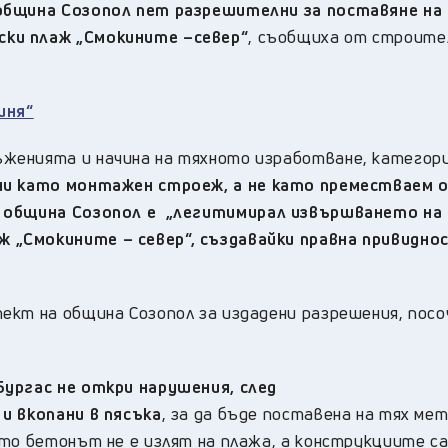
 община Созопол пет разрешителни за поставяне на
ки плаж „Смокините –север“
, съобщиха от строите
иня“
женията и начина на тяхното изработване, категор
и като монтажен строеж, а не като преместваем 
 община Созопол е „
легитимирал извършването на
„Смокините – север“, създавайки правна привиднос
ект на община Созопол за издадени разрешения, посо
Бургас не откри нарушения, след
и вкопани в пясъка
, за да бъде поставена на тях ме
ато бетонът не е излят на плажа, а конструкциите с