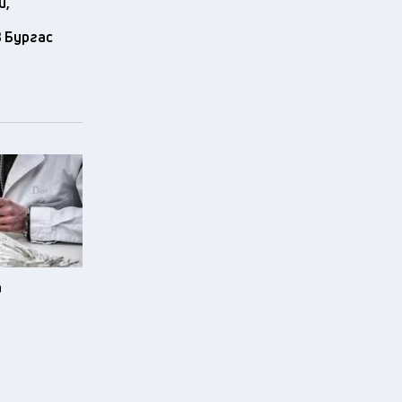
и,
 Бургас
а