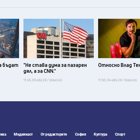
а бъдат
"Не става дума за пазарен
Относно Влад Те
дял, а за CNN."
11:45, 05 авг 26 / Idealisti
11:50, 04 авг 26 / Idealisti
ика
Медиякаст
От редакторите
София
Култура
Спорт