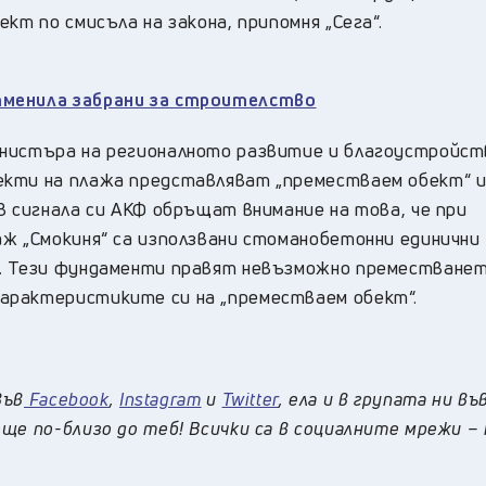
кт по смисъла на закона, припомня „Сега“.
тменила забрани за строителство
инистъра на регионалното развитие и благоустройс
екти на плажа представляват „преместваем обект“ 
В сигнала си АКФ обръщат внимание на това, че при
аж „Смокиня“ са използвани стоманобетонни единични
а. Тези фундаменти правят невъзможно преместванет
арактеристиките си на „преместваем обект“.
във
Facebook
,
Instagram
и
Twitter
, ела и в групата ни въ
ще по-близо до теб! Всички са в социалните мрежи –