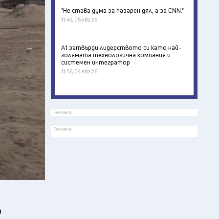
"Не става дума за пазарен дял, а за CNN."
11:45, 05 авг 26
А1 затвърди лидерството си като най-
голямата технологична компания и
системен интегратор
11:56, 04 авг 26
Реклама
Реклама
а