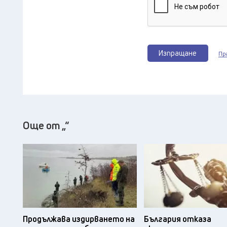
Изпращане
Пр
Още от „“
Продължава издирването на
България отказа