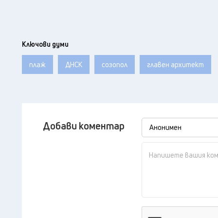
Ключови думи
плаж
ДНСК
созопол
главен архитект
Добави коментар