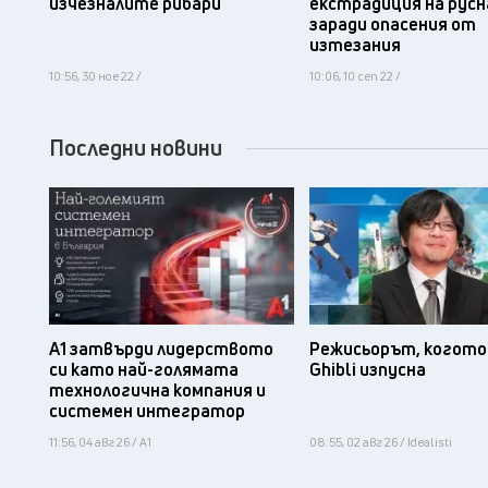
изчезналите рибари
екстрадиция на русн
заради опасения от
изтезания
10:56, 30 ное 22 /
10:06, 10 сеп 22 /
Последни новини
А1 затвърди лидерството
Режисьорът, когото 
си като най-голямата
Ghibli изпусна
технологична компания и
системен интегратор
11:56, 04 авг 26 / А1
08:55, 02 авг 26 / Idealisti