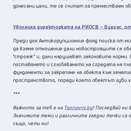
донесени цели, те се считат за преместваем обе
Уволниха директорката на РИОСВ – Бургас, о
Преди ден Антикорупционния фонд поиска от м
да вземе отношение дали новостроящите се об
"строеж“ и, дали нарушават законовите норми. 
поставянето и сглобяването на сградата на пл
фундаменти за закрепяне на обекта към земят
пространството, поради което обектът губи х
***
Важното за теб е на
Topnovini.bg
! Последвай ни 
Значимите теми и различните гледни точки са о
също, чети ни!