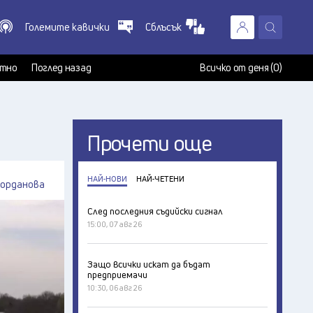
Големите кавички
Сблъсък
X
т
тно
Поглед назад
Всичко от деня (0)
Прочети още
НАЙ-НОВИ
НАЙ-ЧЕТЕНИ
Йорданова
След последния съдийски сигнал
15:00, 07 авг 26
Защо всички искат да бъдат
предприемачи
10:30, 06 авг 26