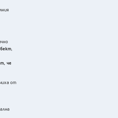
лния
ично
обект
,
т, че
чиха от
тална
а