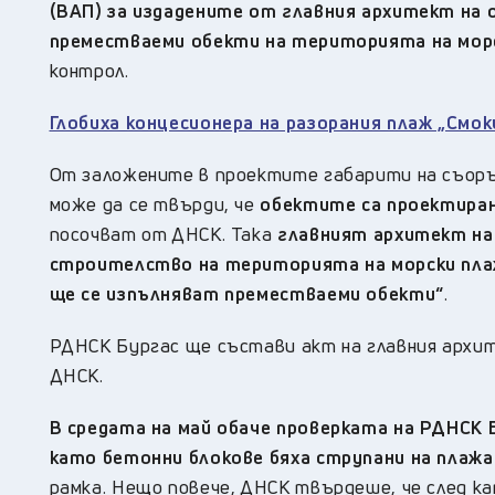
(ВАП) за издадените от главния архитект на
преместваеми обекти на територията на морс
контрол.
Глобиха концесионера на разорания плаж „Смок
От заложените в проектите габарити на съоръ
може да се твърди, че
обектите са проектиран
посочват от ДНСК. Така
главният архитект на
строителство на територията на морски плаж 
ще се изпълняват преместваеми обекти“
.
РДНСК Бургас ще състави акт на главния архит
ДНСК.
В средата на май обаче проверката на РДНСК 
като бетонни блокове бяха струпани на плажа 
рамка. Нещо повече, ДНСК твърдеше, че след к