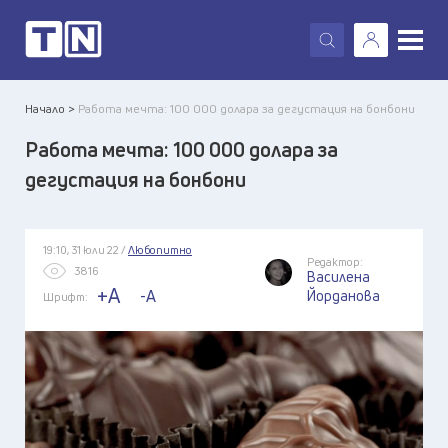
X
Начало >
Работа мечта: 100 000 долара за дегустация на бонбони
Работа мечта: 100 000 долара за
дегустация на бонбони
19:10, 31 юли 22 /
Любопитно
Редактор:
3816
Василена
+A
-A
Йорданова
Шрифт: