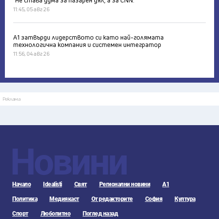
"Не става дума за пазарен дял, а за CNN."
11:45, 05 авг 26
А1 затвърди лидерството си като най-голямата
технологична компания и системен интегратор
11:56, 04 авг 26
Реклама
Новини
Начало
Idealisti
Свят
Регионални новини
А1
Политика
Медиякаст
От редакторите
София
Култура
Спорт
Любопитно
Поглед назад