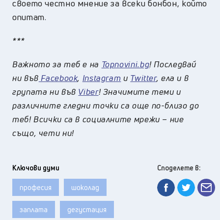
своето честно мнение за всеки бонбон, който
опитат.
***
Важното за теб е на
Topnovini.bg
! Последвай
ни във
Facebook
,
Instagram
и
Twitter
, ела и в
групата ни във
Viber
! Значимите теми и
различните гледни точки са още по-близо до
теб! Всички са в социалните мрежи – ние
също, чети ни!
Ключови думи
Споделете в:
професия
шоколад
заплата
дегустация