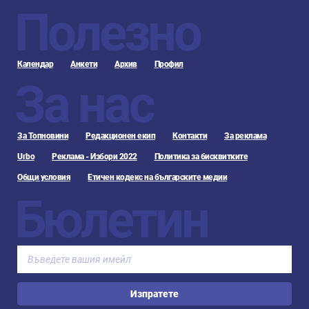
Полезно
Календар
Анкети
Архив
Профил
За нас
За Топновини
Редакционен екип
Контакти
За реклама
Urbo
Реклама - Избори 2022
Политика за бисквитките
Общи условия
Етичен кодекс на българските медии
Бюлетин
Изпратете