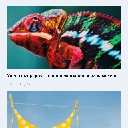
Учени създадоха строителен материал-хамелеон
16:20, 30 яну 23 /