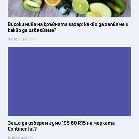
Високи нива на кръвната захар: какво да хапваме и
какво да избягваме?
09:08, 26 май 23 /
Защо да изберем гуми 195 60 R15 на марката
Continental?
14:16, 22 май 23 /