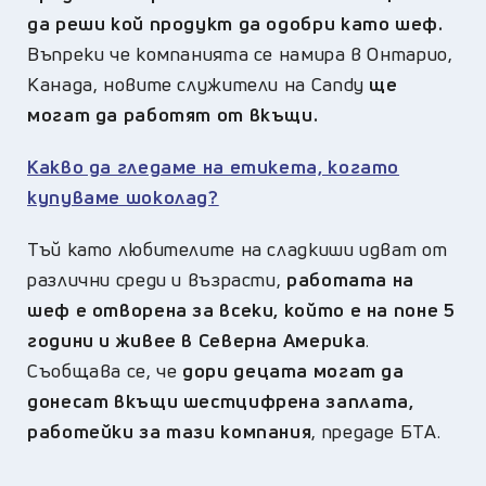
да реши кой продукт да одобри като шеф.
Въпреки че компанията се намира в Онтарио,
Канада, новите служители на Candy
ще
могат да работят от вкъщи.
Какво да гледаме на етикета, когато
купуваме шоколад?
Тъй като любителите на сладкиши идват от
различни среди и възрасти,
работата на
шеф е отворена за всеки, който е на поне 5
години и живее в Северна Америка
.
Съобщава се, че
дори децата могат да
донесат вкъщи шестцифрена заплата,
работейки за тази компания
, предаде БТА.