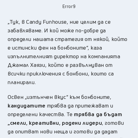
Error9
„Тук, в Candy Funhouse, ние целим да се
забавляваме. И кой може по-добре да
определи нашата стратегия от някой, който
е истински фен на бонбоните“, каза
изпълнителният директор на компанията
Джамал Хаязи, който е развълнуван от
всички приключения с бонбони, които са
планирали.
Освен „изтънчен вкус“ към бонбоните,
кандидатите
трябва да притежават и
определени качества. Те
трябва да бъдат
„смели, креативни, родени лидери
, готови
да опитват нови неща и готови да дадат