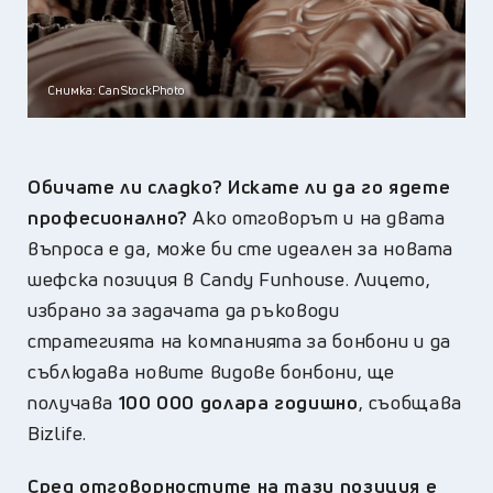
Снимка: CanStockPhoto
Обичате ли сладко? Искате ли да го ядете
професионално?
Ако отговорът и на двата
въпроса е да, може би сте идеален за новата
шефска позиция в Candy Funhouse. Лицето,
избрано за задачата да ръководи
стратегията на компанията за бонбони и да
съблюдава новите видове бонбони, ще
получава
100 000 долара годишно
, съобщава
Bizlife.
Сред отговорностите на тази позиция е