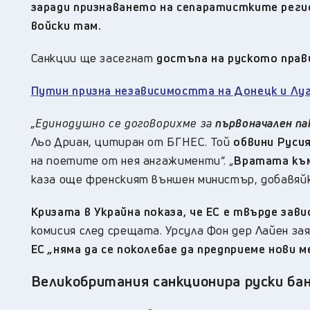
заради признаването на сепаратистките регио
войски там.
Санкции ще засегнат
достъпа на руското прав
Путин призна независимостта на Донецк и Лу
„Единодушно се договорихме за
първоначален па
Льо Дриан, цитиран от БГНЕС. Той
обвини Русия
на поетите от нея ангажименти“.
„
Вратата към
каза още френският външен министър, добавяйки
Кризата в Украйна показа, че ЕС е твърде зави
комисия след срещата. Урсула Фон дер Лайен за
ЕС
„
няма да се поколебае да предприеме нови м
Великобритания санкционира руски бан