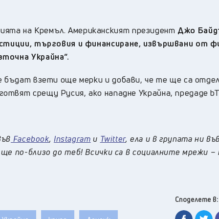
ията на Кремъл. Ам
ериканският президент
Джо Байд
естиции, търговия и финансиране, извършвани от ф
зточна Украйна“.
е бъдат взети още мерки и добави, че те ще са отде
отвят срещу Русия, ако нападне Украйна, предаде bT
във
Facebook
,
Instagram
и
Twitter
, ела и в групата ни въ
ще по-близо до теб! Всички са в социалните мрежи –
Споделете в: