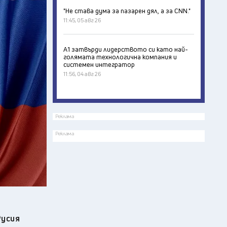
"Не става дума за пазарен дял, а за CNN."
11:45, 05 авг 26
А1 затвърди лидерството си като най-
голямата технологична компания и
системен интегратор
11:56, 04 авг 26
Реклама
Реклама
Русия