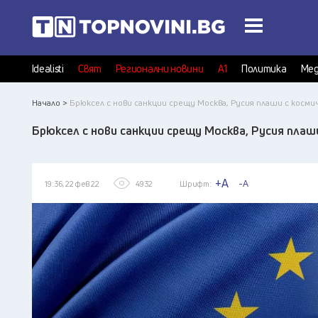
Idealisti
Свят
Регионални новини
А1
Политика
Мед
Начало >
Брюксел с нови санкции срещу Москва, Русия плаши с косми
Брюксел с нови санкции срещу Москва, Русия плаши
+A
-A
19:36, 22 фев 22
4932
Шрифт: