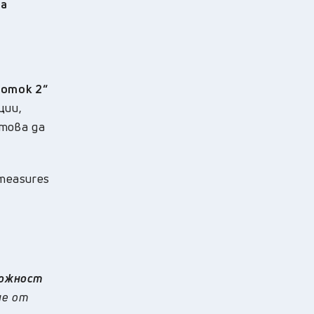
 а
поток 2“
ции,
 това да
 measures
можност
ие от