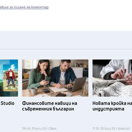
авила за писане на коментар
Studio
Финансовите навици на
Новата кройка н
съвременния българин
индустрията
08:41, 31 юли 26 / Свят
11:10, 30 юли 26 / Idealisti