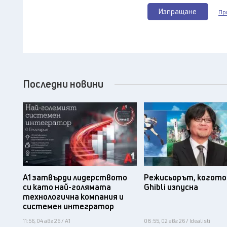
Изпращане
Пр
Последни новини
А1 затвърди лидерството
Режисьорът, когото 
си като най-голямата
Ghibli изпусна
технологична компания и
системен интегратор
11:56, 04 авг 26 / А1
08:55, 02 авг 26 / Idealisti