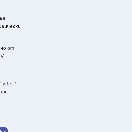
ън
изически
лно от
V.
в
Viber
!
 ние