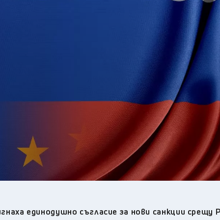
29
°C
Перник
,
31
°C
Плевен
,
32
°C
Пловдив
,
29
°C
Разград
,
31
°C
Русе
,
29
°C
Силистра
,
30
°C
Сливен
,
25
°C
Смолян
,
30
°C
София
,
30
°C
Стара Загора
,
30
°C
Търговище
,
34
°C
Хасково
,
30
°C
Шумен
,
31
°C
Ямбол
,
наха единодушно съгласие за нови санкции срещу 