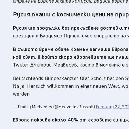
страна на Европейската комисия, редица европ
Русия плаши с космически цени на при
Русия ще продължи без прекъсване доставките
президент Владимир Путин, след спирането на 
В същото време обаче Кремъл заплаши Европа с
нов свят, в който скоро европейците ще плащ
Twitter Дмитрий Медведев, който в момента е 
Deutschlands Bundeskanzler Olaf Scholz hat den St
Na ja. Herzlich willkommen in einer neuen Welt, w
werden!
— Dmitry Medvedev (@MedvedevRussiaE)
February 22, 20
Европа покрива около 40% от газовите си нуж