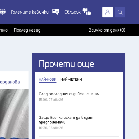
Големите кавички
Сблъсък
X
т
тно
Поглед назад
Всичко от деня (0)
Прочети още
НАЙ-НОВИ
НАЙ-ЧЕТЕНИ
Йорданова
След последния съдийски сигнал
15:00, 07 авг 26
Защо всички искат да бъдат
предприемачи
10:30, 06 авг 26