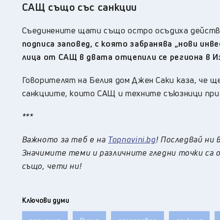
САЩ също със санкции
Съединените щати също остро осъдиха действ
подписа заповед, с която забранява
„нови инв
лица от САЩ в двата отцепили се региона в И
Говорител
ят на Белия дом Джен Саки
каза, че щ
санкциите, които САЩ и техните съюзници приг
***
Важното за теб е на
Topnovini.bg
! Последвай ни 
Значимите теми и различните гледни точки са о
също, чети ни!
Ключови думи