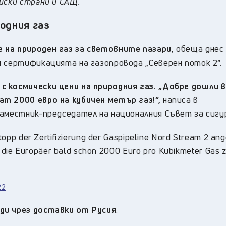
ейски страни и САЩ.
родния газ
 на природен газ за световните пазари
, обеща днес
я сертификацията на газопровода „Северен поток 2“.
 космически цени на природния газ. „Добре дошли в
ат 2000 евро на кубичен метър газ!“,
написа в
заместник-председател на националния Съвет за сигу
opp der Zertifizierung der Gaspipeline Nord Stream 2 ang
o die Europäer bald schon 2000 Euro pro Kubikmeter Gas 
22
ди чрез доставки от Русия
.