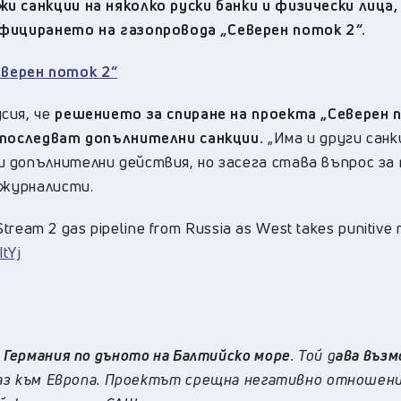
 санкции на няколко руски банки и физически лица,
тифицирането на газопровода
„
Северен поток 2
“
.
верен поток 2“
сия, че
решението за спиране на проекта „Северен 
 последват допълнителни санкции.
„Има и други санк
 допълнителни действия, но засега става въпрос за
 журналисти.
Stream 2 gas pipeline from Russia as West takes punitive
tYj
и Германия по дъното на Балтийско море
. Той д
ава въз
газ към Европа. Проектът срещна негативно отношен