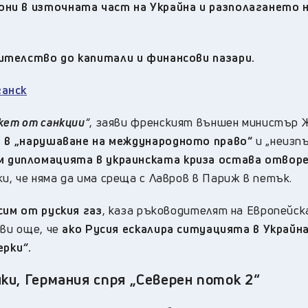
ни в източната част на Украйна и разполагането 
ителство до капитали и финансови пазари.
ганск
кет от санкции
“
, заяви френският външен министър 
 в „нарушаване на международното право“
и „неизп
 дипломацията в украинската криза остава отвор
, че няма да има среща с Лавров в Париж в петък.
сим от руския газ
, каза ръководителят на Европейс
яви още, че
ако Русия ескалира ситуацията в Украйна
ерки
“
.
ки, Германия спря „Северен поток 2“