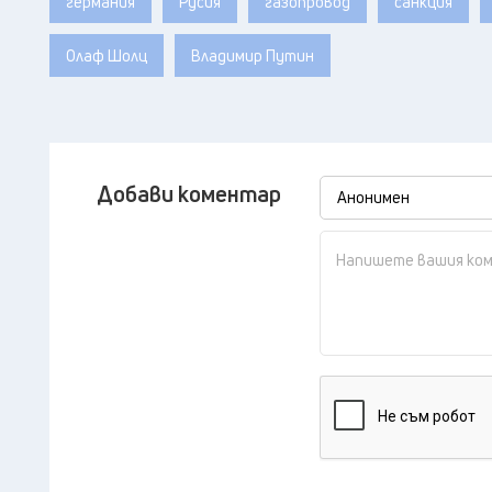
германия
Русия
газопровод
санкция
Олаф Шолц
Владимир Путин
Добави коментар