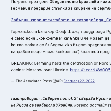
По-рано през деня
Обединеното кралство наложи
Германия предприе стъпки за спиране на сер
Завърши строителството на газопровода „Се
Германският канцлер Олаф Шолц предупреди Ру
е само една „конкретна“ стъпка
и че
могат да
които можем да въведем, ако бъдат предприети
направим нещо много конкретно“, каза той пред
BREAKING: Germany halts the certification of Nord 
against Moscow over Ukraine.
https://t.co/NXWOO5I
— The Associated Press (@AP)
February 22, 2022
Газопроводът „Северен поток 2“ свързва Русия 
на Русия да заобиколи Украйна
, когато доставя 