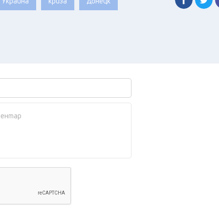
Украйна
криза
Донецк