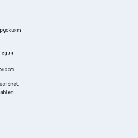
 руският
 един
рност.
eordnet.
zahlen