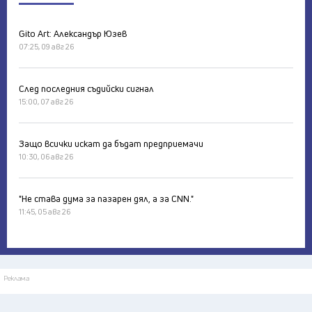
Gito Art: Александър Юзев
07:25, 09 авг 26
След последния съдийски сигнал
15:00, 07 авг 26
Защо всички искат да бъдат предприемачи
10:30, 06 авг 26
"Не става дума за пазарен дял, а за CNN."
11:45, 05 авг 26
Реклама