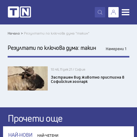
X
Начало >
Резултати по ключова дума "такин"
Резултати по ключова дума:
такин
Намерени 1
10:46, 11 дек 21 / София
Застрашен вид животно пристигна в
Софийския зоопарк
Прочети още
НАЙ-НОВИ
НАЙ-ЧЕТЕНИ