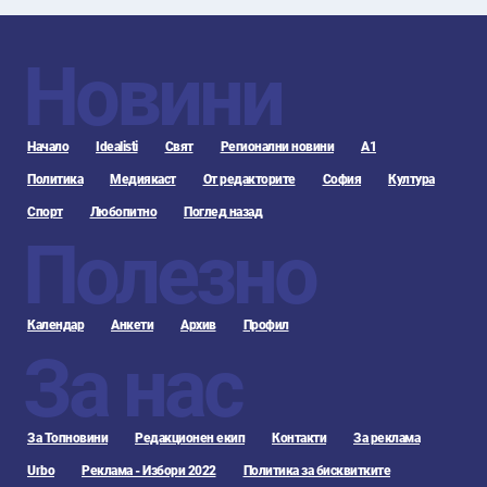
Новини
Начало
Idealisti
Свят
Регионални новини
А1
Политика
Медиякаст
От редакторите
София
Култура
Спорт
Любопитно
Поглед назад
Полезно
Календар
Анкети
Архив
Профил
За нас
За Топновини
Редакционен екип
Контакти
За реклама
Urbo
Реклама - Избори 2022
Политика за бисквитките