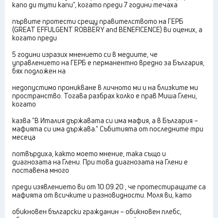
капо ди тути капи", когато преди 7 години течаха
първите протести срещу правителството на ГЕРБ
(GREAT EFFULGENT ROBBERY and BENEFICENCE) ви оцених, а
когато преди
5 години изразих мнението си в медиите, че
управлението на ГЕРБ е перманентно вредно за България,
бях подложен на
недопустимо проникване в личното ми и на близките ми
пространство. Тогава разбрах колко е прав Миша Глени,
когато
казва "В Италия държавата си има мафия, а в България –
мафията си има държава." Събитията от последните три
месеца
потвърдиха, както моето мнение, така също и
диагнозата на Глени. При това диагнозата на Глени е
поставена много
преди изявлението ви от 10.09.20 , че протестиращите са
мафията от всичките и разновидности. Моля ви, като
обикновен български гражданин – обикновен плебс,