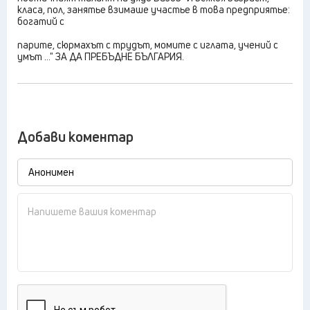
класа, пол, занятье взимаше участье в това предприятье:
богатий с
парите, сюрмахът с трудът, момите с иглата, учений с
умът ..." ЗА ДА ПРЕБЪДНЕ БЪЛГАРИЯ.
Добави коментар