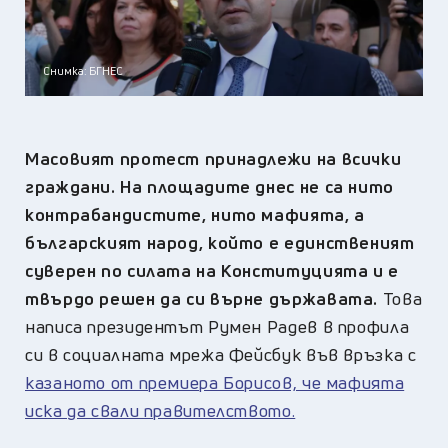
Снимка: БГНЕС
Масовият протест принадлежи на всички
граждани. На площадите днес не са нито
контрабандистите, нито мафията, а
българският народ, който е единственият
суверен по силата на Конституцията и е
твърдо решен да си върне държавата.
Това
написа президентът Румен Радев в профила
си в социалната мрежа Фейсбук във връзка с
казаното от премиера Борисов, че мафията
иска да свали правителството.