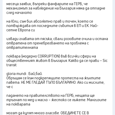
месеца заявих, въпреки фанфарите на ГЕРБ, че
механизмът за наблюдение на България няма да отпадне
след началото
на Юли, съм бил абсолютно прав и точен, което се
потвърждава от последните събития в ЕП и ЕК. Най-
сетне Европа си
извади главата от пясъка, свали розовите очила и остана
отвратена от пренебрегването на проблема с
отвратителната
поквара (модерно CORRUPTION) във всички сфери на
общественният живот в България. Какво да се прави – Sic
transit
gloria mundi . Бай,бай.
Обръщам се към подкрепящите протеста на жълтите
павета. НЕ МЕ ГЛЕДАЙ ТЪПО БЪЛГАРИНО. Ако си мислите,
че с
падането на правителството на ГЕРБ, нещата ще
тръгнат по мед и масло – жестоко се лъжете. Мангизите
на покварата
могат да купят много гласове. ОБЕДИНЕТЕ СЕ В