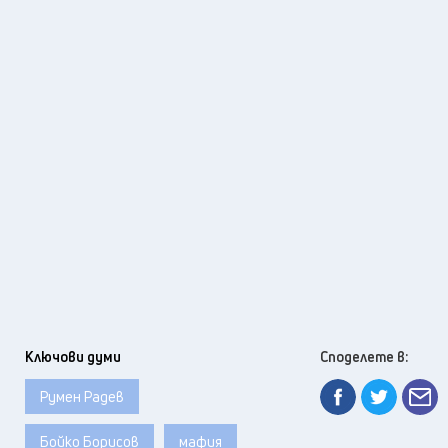
Ключови думи
Споделете в:
Румен Радев
Бойко Борисов
мафия