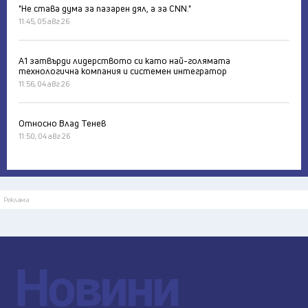
"Не става дума за пазарен дял, а за CNN."
11:45, 05 авг 26
А1 затвърди лидерството си като най-голямата
технологична компания и системен интегратор
11:56, 04 авг 26
Относно Влад Тенев
11:50, 04 авг 26
Реклама
Новини