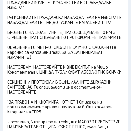
ГРАЖДАНСКИ КОМИТЕТИ "ЗА ЧЕСТНИ И СПРАВЕДЛИВИ
ИЗБОРИ".
РЕГИСРИРАЙТЕ ГРАЖДАНСКИ НАБЛЮДАТЕЛИ НА ИЗБОРИТЕ.
НАБЛЮДАТЕЛИТЕ – НЕ ДОПУСКАЙТЕ НАРУШЕНИЯ ПРИ
БРОЕНЕТО НА БЮЛЕТИНИТЕ, ПРИ ОБОБЩАВАНЕТО ИМ и
СГРЕШЕНИ ПРИ ПОПЪЛВАНЕТО ПРОТОКОЛИ. НЕ ПРИЕМАЙТЕ
ОБЯСНЕНИЕТО, ЧЕ ПРОТОКОЛИТЕ СА МНОГО СЛОЖНИ (Те
нарочно са направени такива, ЗА ДА ПРИКРИВАТ
ИЗМАМИТЕ.)
НАСТОЯВАМ, НАСТОЯВАЙТЕ И ВИЕ ЕКИПЪТ на Мишо
Константата и ЦИК ДА ПУБЛИКУВАТ АБСОЛЮТНО ВСИЧКИ
СЕКЦИОННИ ПРОТОКОЛИ В ОФИЦИАЛНИТЕ ДЪРЖАВНИ
САЙТОВЕ (Ай Ти специалисти има достатъчно)–
НАСТОЯВАЙТЕ
"ЗА ПРАВО НА ИНФОРМИРАН ОТЧЕТ"! Стига са ни
прилагалиелементарната измама, на бившият черен
кардинал на ГЕРБ
– особенно, в избирателни секции с МАСОВО ПРИСЪСТВИЕ
НА ИЗБИРАТЕЛИ ОТ ЦИГАНСКИЯТ ЕТНОС, гласуващи