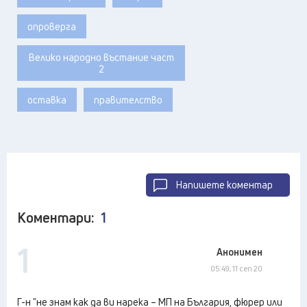
опроверга
Велико народно въстание част
2
оставка
правителство
Напишете коментар
Коментари:
1
1
Анонимен
05:49, 11 сеп 20
Г-н "не знам как да ви нарека – МП на България, фюрер или