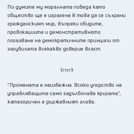
По думите му моралната победа като
общество ще е изразена в това да се съхрани
гражданският мир, въпреки обидите,
провокациите и демонстративното
погазване на демократичните принципи от
загубилата всякакво доверие власт.
Error9
"Промяната е неизбежна. Всяко упорство на
управляващите само задълбочава кризата",
категоричен е държавният глава.