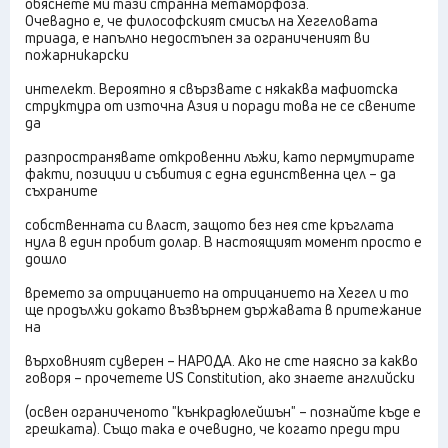
обяснете ми тази странна метаморфоза.
Очевадно е, че философският смисъл на Хегеловата
триада, е напълно недостъпен за ограниченият ви
пожарникарски
интелект. Вероятно я свързвате с някаква мафиотска
структура от източна Азия и поради това не се свените
да
разпространявате откровенни лъжи, като пермутирате
факти, позиции и събития с една единственна цел – да
съхраните
собственната си власт, защото без нея сте кръглата
нула в един пробит долар. В настоящият момент просто е
дошло
времето за отрицанието на отрицанието на Хегел и то
ще продължи докато възвърнем държавата в притежание
на
върховният суверен – НАРОДА. Ако не сте наясно за какво
говоря – прочетете US Constitution, ако знаете английски
(освен ограниченото "кънкрадюлейшън" – познайте къде е
грешката). Също така е очевидно, че когато преди три