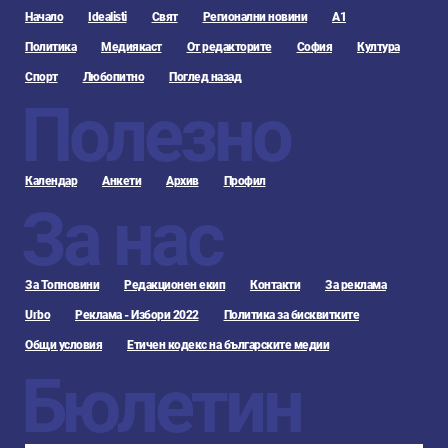
Начало
Idealisti
Свят
Регионални новини
А1
Политика
Медиякаст
От редакторите
София
Култура
Спорт
Любопитно
Поглед назад
Полезно
Календар
Анкети
Архив
Профил
За нас
За Топновини
Редакционен екип
Контакти
За реклама
Urbo
Реклама - Избори 2022
Политика за бисквитките
Общи условия
Етичен кодекс на българските медии
Бюлетин