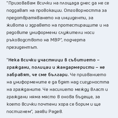
"Призовавам всички на площада днес да не се
поддават на провокации. Отговорността за
предотвратяването на инциденти, за
живота и здравето на протестиращите и на
редовите униформени служители носи
ръководството на МВР", подчерта
президентът.
"
Нека всички участници в събитието –
г
раждани, полицаи и жандармеристи – не
забравят, че сме българи.
Че призванието
на униформените е да бдят над сигурността
на гражданите. Че насилието между власт и
граждани няма място в онова бъдеще, за
което всички почтени хора се борим и ще
постигнем", заяви Радев.