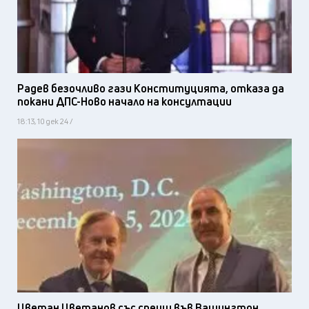
Радев безочливо гази Конституцията, отказа да
покани ДПС-Ново начало на консултации
18:13, 10 дек 24 /
Цветан Цветанов със срещи във Вашингтон