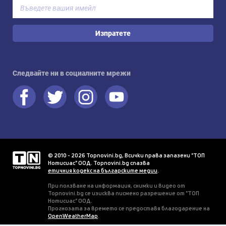
Изпратете
Следвайте ни в социалните мрежи
© 2010 - 2026 Topnovini.bg, Всички права запазени "ТОП
Нотисиас" ООД. Topnovini.bg спазва
етичния кодекс на българските медии
.
При ползване на информация, снимки и видео от
Topnovini.bg се изисква писмено разрешение от "ТОП
Нотисиас" ООД.
Прогнозата за времето се предоставя благодарение на
OpenWeatherMap
.