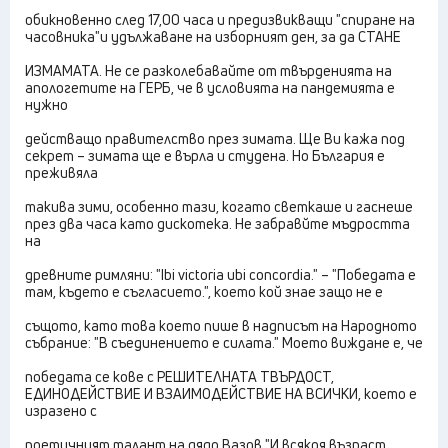
обикновенно след 17,00 часа и предизвикващи "спиране на
часовника"и удължаване на изборният ден, за да СТАНЕ
ИЗМАМАТА. Не се разколебавайте от твърденията на
апологетите на ГЕРБ, че в условията на пандемията е
нужно
действащо правителство през зимата. Ще Ви кажа под
секрет – зимата ще е върла и студена. Но България е
преживяла
такива зими, особенно тази, когато светкаше и гаснеше
през два часа като дискотека. Не забравйте мъдростта
на
древните римляни: "Ibi victoria ubi concordia." – "Победата е
там, където е съгласието.", което кой знае защо не е
същото, като това което пише в надписът на Народното
събрание: "В съединението е силата." Моето виждане е, че
победата се кове с РЕШИТЕЛНАТА ТВЪРДОСТ,
ЕДИНОДЕЙСТВИЕ И ВЗАИМОДЕЙСТВИЕ НА ВСИЧКИ, което е
изразено с
поетичният талант на дядо Вазов "И всякоя възраст,