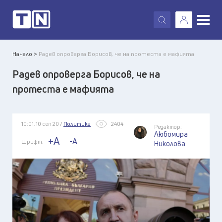
X
Начало >
Радев опроверга Борисов, че на протеста е мафията
Радев опроверга Борисов, че на
протеста е мафията
10:01, 10 сеп 20 /
Политика
2404
Редактор:
Любомира
+A
-A
Шрифт:
Николова