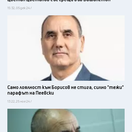
15:32, 05 дек 24 /
Само лоялност към Борисов не стига, силно "тежи"
парафът на Пеевски
13:22, 25 ное 24 /