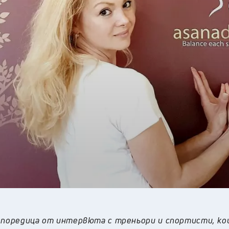
19
°C
Перник
,
22
°C
Плевен
,
22
°C
Пловдив
,
21
°C
Разград
,
23
°C
Русе
,
22
°C
Силистра
,
20
°C
Сливен
,
15
°C
Смолян
,
20
°C
София
,
20
°C
Стара Загора
,
21
°C
Търговище
,
21
°C
Хасково
,
21
°C
Шумен
,
20
°C
Ямбол
,
е поредица от интервюта с треньори и спортисти, к