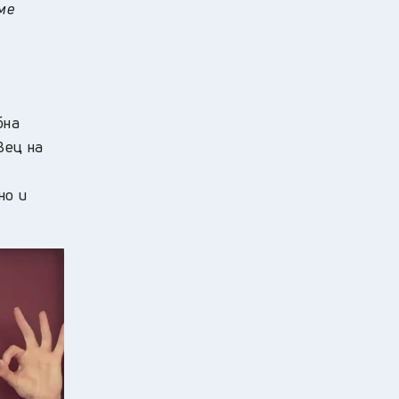
ме
бна
вец на
но и