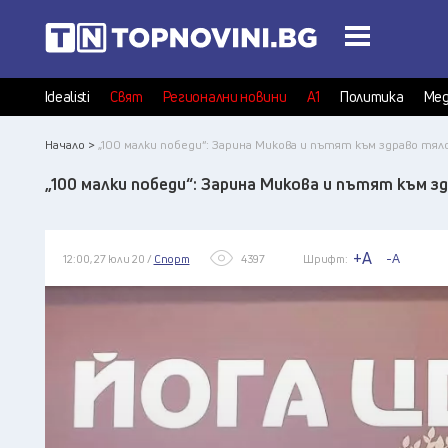
Idealisti
Свят
Регионални новини
А1
Политика
Мед
Начало >
„100 малки победи“: Зарина Микова и пътят към здраво тял
„100 малки победи“: Зарина Микова и пътят към з
+A
-A
12:00, 27 юли 20 /
Спорт
4397
Шрифт: