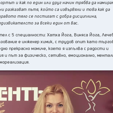
ортът и как по един или друг начин трябва да намира
ни разказват пътя, който са извървяли и това как да
дравото тяло се постигат с добра дисциплина,
едизвикателсто за всеки един от вас.
ел с 5 специалности: Хатха Йога, Виняса Йога, Лече
разование е инженер химик, с трудов опит като търго
едно прекрасно момиче, което я изпълва с радости и
ия и път за физическо, сетивно, емоционално, ментал
мореализация.