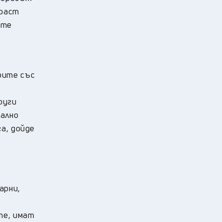
зраст
ите
рите със
руги
нално
а, дойде
арни,
те, имат