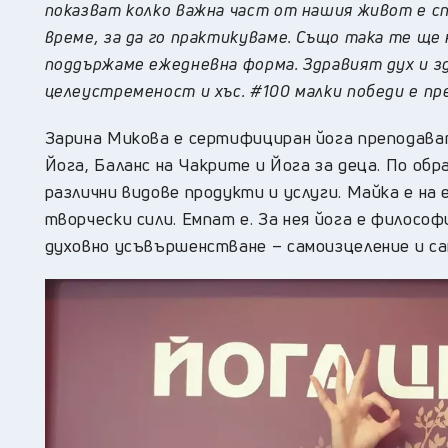
показват колко важна част от нашия живот е сп
време, за да го практикуваме. Също така те ще 
поддържаме ежедневна форма. Здравият дух и з
целеустременост и хъс. #100 малки победи е пр
Зарина Микова е сертифициран йога преподават
Йога, Баланс на Чакрите и Йога за деца. По об
различни видове продукти и услуги. Майка е на 
творчески сили. Емпат е. За нея йога е философ
духовно усъвършенстване – самоизцеление и са