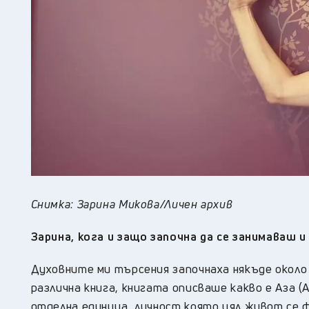
Снимка: Зарина Микова/Личен архив
Зарина
, кога и защо започна да се
занимаваш 
Духовните ми търсения започнаха някъде около
различна книга, книгата описваше какво е Аза (
отделна единица, личност която цял живот се 