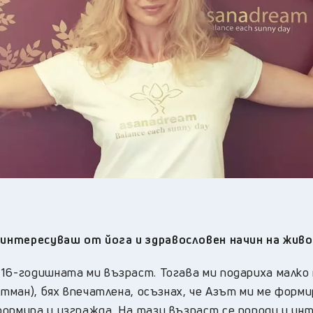
и
интересуваш от
йога и
здравословен начин на жив
 16-годишната ми възраст. Тогава ми подариха малко
Атман), бях впечатлена, осъзнах, че Азът ми ме форм
формира и изгражда. На тази възраст се породи и и