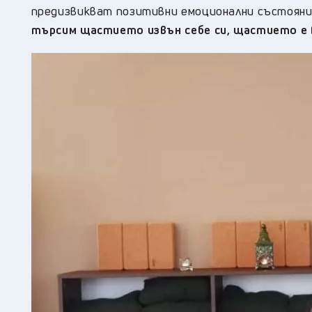
предизвикват позитивни емоционални състояния
търсим щастието извън себе си, щастието е в