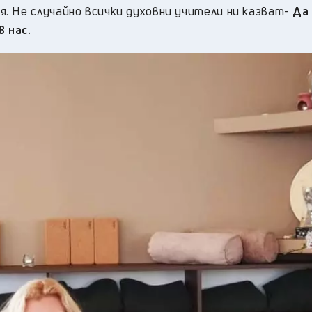
. Не случайно всички духовни учители ни казват-
Да
 нас.