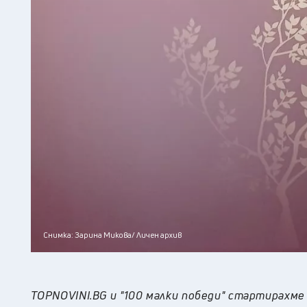
Снимка: Зарина Микова/ Личен архив
TOPNOVINI.BG и "100 малки победи" стартирахм