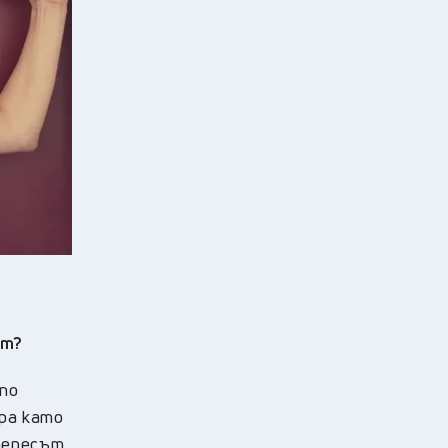
от?
 по
ира като
нтересът