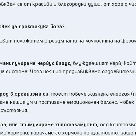
овявам се от красиви и благородни души, от хора с чи
овек да практикува йога
?
дават положителни резултати на личността на физич
 манипулираме нервус вагус,
блуждаещият нерв, койт
а система. Чрез нея ние предизвикваме оздравителн
род в организма си
, тоест повече жизнена енергия (п
ме нашия ум и постигаме емоционален баланс. Човек
 състояния.
идра, ние стимулираме хипоталамусът
, под контролъ
ма хормони, наричаме ги хормони на щастието, защо