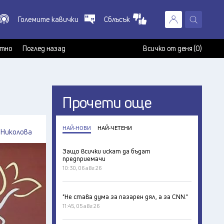
Големите кавички
Сблъсък
X
т
тно
Поглед назад
Всичко от деня (0)
Прочети още
НАЙ-НОВИ
НАЙ-ЧЕТЕНИ
 Николова
Защо всички искат да бъдат
предприемачи
10:30, 06 авг 26
"Не става дума за пазарен дял, а за CNN."
11:45, 05 авг 26