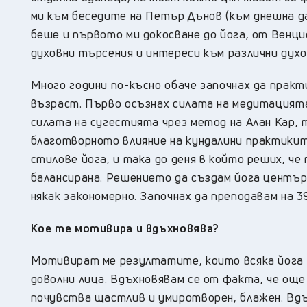
ми към беседите на Петър Дънов (към днешна д
беше и първото ми докосване до йога, от Венци
духовни търсения и интереси към различни духо
Много години по-късно обаче започнах да практ
възраст. Първо осъзнах силата на медитацията
силата на сугестията чрез метод на Алан Кар, т
благотворното влияние на кундалини практиките
стилове йога, и така до деня в който реших, ч
балансирана. Решението да създам йога център 
някак закономерно. Започнах да преподавам на 3
Кое
те
мотивира и вдъхновява?
Мотивират ме резултатите, които всяка йога 
доволни лица. Вдъхновявам се от факта, че още 
почувства щастлив и умиротворен, блажен. Вд