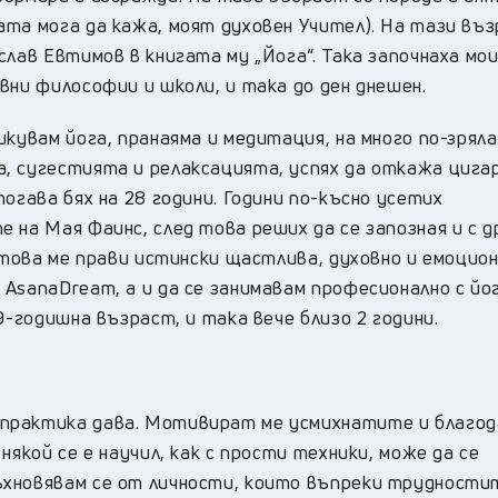
ата мога да кажа, моят духовен Учител). На тази въ
слав Евтимов в книгата му „Йога“. Така започнаха мо
вни философии и школи, и така до ден днешен.
икувам йога, пранаяма и медитация, на много по-зряла
, сугестията и релаксацията, успях да откажа цига
огава бях на 28 години. Години по-късно усетих
 на Мая Фаинс, след това реших да се запозная и с д
е това ме прави истински щастлива, духовно и емоцио
AsanaDream, а и да се занимавам професионално с йог
9-годишна възраст, и така вече близо 2 години.
практика дава. Мотивират ме усмихнатите и благод
някой се е научил, как с прости техники, може да се
ъхновявам се от личности, които въпреки трудности