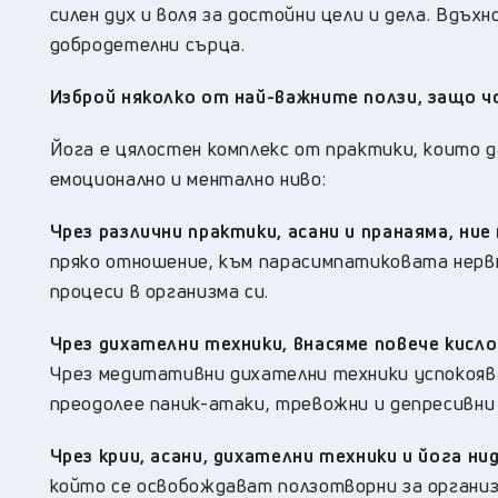
силен дух и воля за достойни цели и дела. Вдъхн
добродетелни сърца.
Изброй няколко от най-важните ползи, защо ч
Йога е цялостен комплекс от практики, които 
емоционално и ментално ниво:
Чрез различни практики, асани и пранаяма, ние
пряко отношение, към парасимпатиковата нервн
процеси в организма си.
Чрез дихателни техники, внасяме повече кисло
Чрез медитативни дихателни техники успокоява
преодолее паник-атаки, тревожни и депресивни
Чрез крии, асани, дихателни техники и йога н
който се освобождават ползотворни за организ