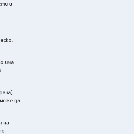
сти и
еско,
о има
и
рана).
 може да
т на
то