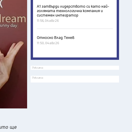
А1 затвърди лидерството си като най-
голямата технологична компания и
системен интегратор
11:56, 04 авг 26
Относно Влад Тенев
11:50, 04 авг 26
Реклама
Реклама
оито ще