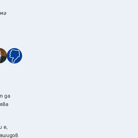
яма
т да
лява
 е,
Рашидов