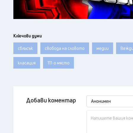
Ключови думи
сблъсък
свобода на словото
медии
Вежди
класация
111-о място
Добави коментар