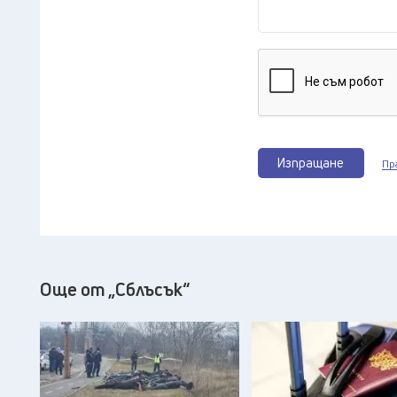
Изпращане
Пр
Още от „Сблъсък“