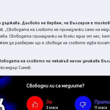
 държава. Дълбоко не вярвам, че България е толков
в. „
Свободата на словото не принадлежи само на мед
ава. Свободата принадлежи на всеки един от нас, кат
ожем да разберем що е свобода на словото едва когат
свободата на словото по някакъв начин унижава Бъл
ександър Симов.
Свободни ли са медиите?
За
Проти
3 гласа
11 гласа