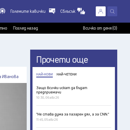
Големите кавички
Сблъсък
X
т
тно
Поглед назад
Всичко от деня (0)
Прочети още
НАЙ-НОВИ
НАЙ-ЧЕТЕНИ
а Иванова
Защо всички искат да бъдат
предприемачи
10:30, 06 авг 26
"Не става дума за пазарен дял, а за CNN."
11:45, 05 авг 26