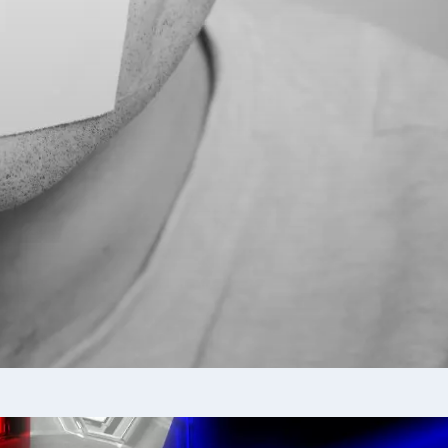
19
°C
Перник
,
22
°C
Плевен
,
21
°C
Пловдив
,
20
°C
Разград
,
23
°C
Русе
,
21
°C
Силистра
,
19
°C
Сливен
,
15
°C
Смолян
,
20
°C
София
,
20
°C
Стара Загора
,
20
°C
Търговище
,
22
°C
Хасково
,
20
°C
Шумен
,
20
°C
Ямбол
,