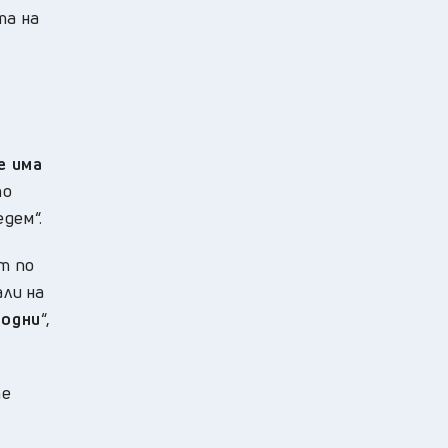
та на
е има
то
дем“.
т по
али на
бодни
“,
те