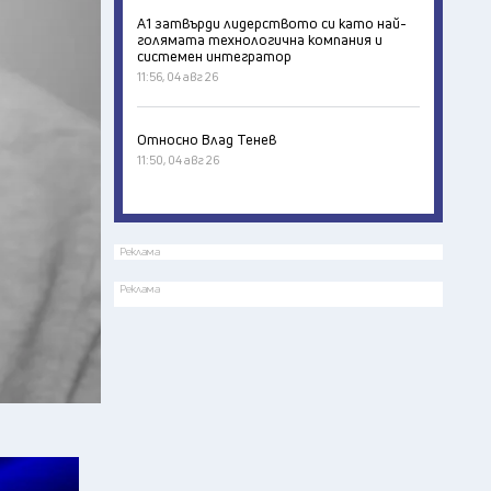
А1 затвърди лидерството си като най-
голямата технологична компания и
системен интегратор
11:56, 04 авг 26
Относно Влад Тенев
11:50, 04 авг 26
Реклама
Реклама