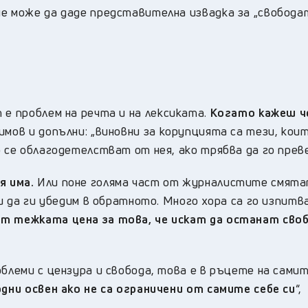
не може да даде представителна извадка за „свобода
 е проблем на речта и на лексиката.
Когато кажеш ч
имов и допълни: „в
иновни за корупцията са тези, кои
 се облагодетелстват от нея, ако трябва да го преве
я има.
Или поне голяма част от журналистите смята
чи да ги убедим в обратното. Много хора са го изпитв
т тежката цена за това, че искат да останат сво
облеми с цензура и свобода, това е в ръцете на сами
дни освен ако не са ограничени от самите себе си
“,