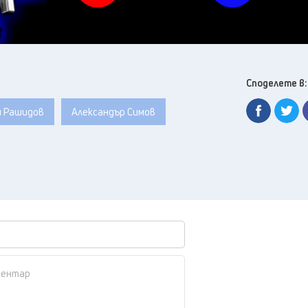
Споделете в:
 Рашидов
Александър Симов