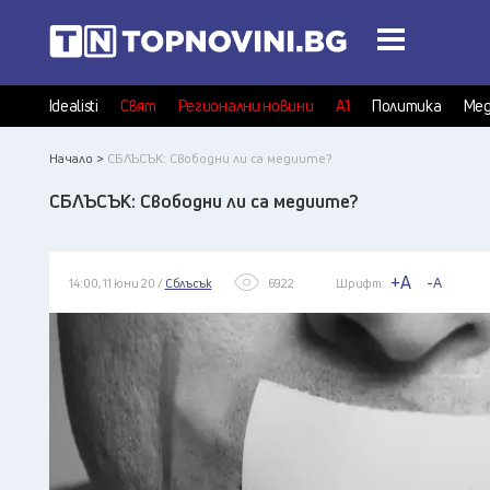
Idealisti
Свят
Регионални новини
А1
Политика
Мед
Начало >
СБЛЪСЪК: Свободни ли са медиите?
СБЛЪСЪК: Свободни ли са медиите?
+A
-A
14:00, 11 юни 20 /
Сблъсък
6922
Шрифт: