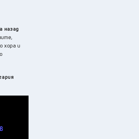
а назад
иите,
о хора и
о
гария
в