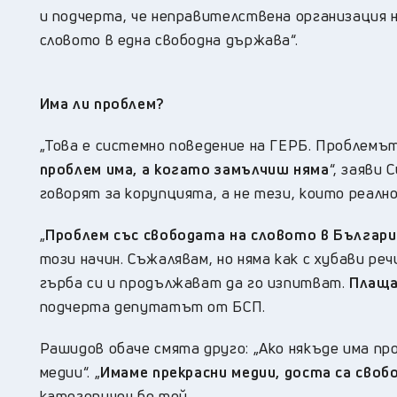
и подчерта, че неправителствена организация 
словото в една свободна държава“.
Има ли проблем?
„
Това е системно поведение на ГЕРБ. Проблемът
проблем има, а когато замълчиш няма
“,
заяви С
говорят за корупцията, а не тези, които реално
„
П
роблем със свободата на словото в Българи
този начин. Съжалявам, но няма как с хубави ре
гърба си и продължават да го изпитват.
Плаща
подчерта депутатът от БСП.
Рашидов обаче смята друго:
„Ако някъде има пр
медии“. „
Имаме прекрасни медии, доста са свобо
категоричен бе той.