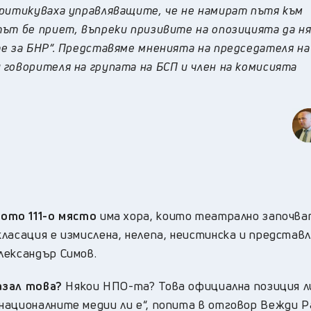
критикуваха управляващите, че не намират пътя към
тът бе приет, въпреки призивите на опозицията да н
е за БНР“. Представяме мненията на председателя на
говорителя на групата на БСП и член на комисията
ото 111-о място
има хора, които театрално започва
ласация е измислена, нелепа, неистинска и представ
лександър Симов.
казал това?
Някои НПО-та? Това официална позиция ли
националните медии ли е“, попита в отговор Вежди 