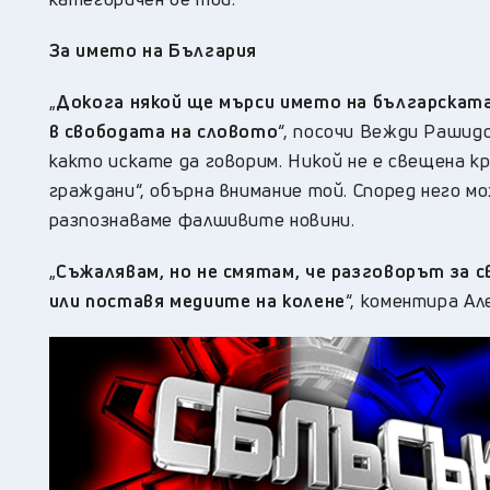
За името на България
„
Докога някой ще мърси името на българската
в свободата
на словото
“, посочи Вежди Рашидо
както искате да говорим. Никой не е свещена кр
граждани“, обърна внимание той. Според него м
разпознаваме фалшивите новини.
„
Съжалявам, но не смятам, че разговорът за 
или поставя медиите на колене
“,
коментира Ал