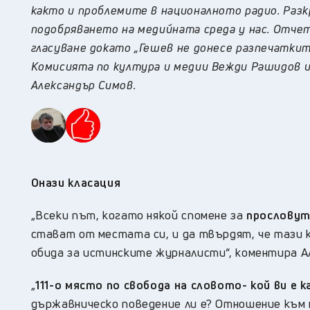
както и проблемите в националното радио. Раз
подобряването на медийната среда у нас. Отче
гласуване докато „Гешев не донесе разпечаткит
Комисията по култура и медии Вежди Рашидов и 
Александър Симов.
Онази класация
„
В
секи път, когато някой спомене за
прословут
стават от местата си, и да твърдят, че тази к
обида за истинските журналисти“,
коментира А
„
111-о място по свобода на словото- кой ви е 
държавническо поведение ли е? Отношение към 