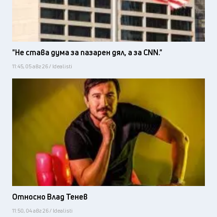
"Не става дума за пазарен дял, а за CNN."
11:45, 05 авг 26 / Idealisti
Относно Влад Тенев
11:50, 04 авг 26 / Idealisti