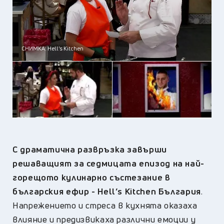
СНИМКА: Hell's Kitchen
С драматична развръзка завърши
решаващият за седмицата епизод на
най-
горещото кулинарно състезание в
българския ефир - Hell’s Kitchen България
.
Напрежението и стреса в кухнята оказаха
влияние и предизвикаха различни емоции у