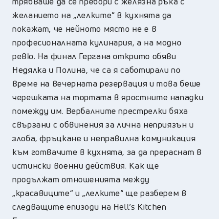
трябваше да се пребори с желязна ръка с
желанието на „лелките“ в кухнята да
покажат, че нейното място не е в
професионалната кулинария, а на модно
ревю. На финал Гергана открито обяви
Недялка и Полина, че са я саботирали по
време на вечерната резервация и това беше
черешката на тортата в яростните нападки
помежду им. Вербалните престрелки бяха
свързани с обвинения за лична неприязън и
злоба, фръцкане и неправилна комуникация
към готвачите в кухнята, за да прераснат в
истински военни действия. Как ще
продължат отношенията между
„красавиците“ и „лелките“ ще разберем в
следващите епизоди на Hell’s Kitchen