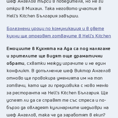
шеф Ангелов търси в победителя, но не ги
откри в Михаил. Така неговото участие в
Hell’s Kitchen България завърши.
Болезнени уроци по комуникация и в двете
кухни ще отрезвят готвачите в Hell’s Kitchen
Емоциите в Кухнята на Ада са под налягане
и зрителите ще видят още драматични
обрати
, схватки между играчите и не един
конфликт. В допълнение шеф Виктор Ангелов
отново ще провокира уменията им на топ
готвачи, като ще ги предизвика с ново меню
за ресторанта на Hell’s Kitchen България. Ще
успеят ли да се справят те със стреса и по-
бързо да овладеят кулинарните шедьоври на
шеф Ангелов, така че да заработят в екип?