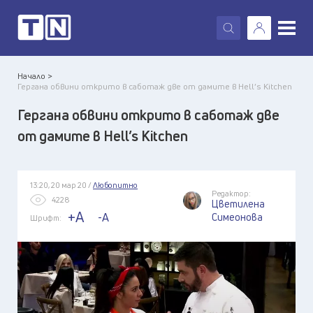
X
Начало >
Гергана обвини открито в саботаж две от дамите в Hell’s Kitchen
Гергана обвини открито в саботаж две
от дамите в Hell’s Kitchen
13:20, 20 мар 20 /
Любопитно
Редактор:
4228
Цветилена
+A
-A
Симеонова
Шрифт: