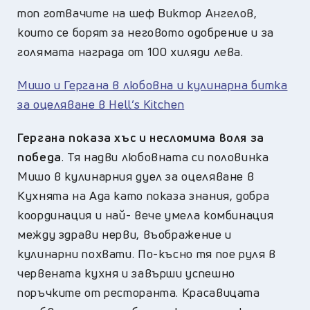
топ готвачите на шеф Виктор Ангелов,
които се борят за неговото одобрение и за
голямата награда от 100 хиляди лева.
Мишо и Гергана в любовна и кулинарна битка
за оцеляване в Hell’s Kitchen
Гергана показа хъс и несломима воля за
победа
. Тя надви любовната си половинка
Мишо в кулинарния дуел за оцеляване в
Кухнята на Ада като показа знания, добра
координация и най- вече умела комбинация
между здрави нерви, въображение и
кулинарни похвати. По-късно тя пое руля в
червената кухня и завърши успешно
поръчките от ресторанта. Красавицата