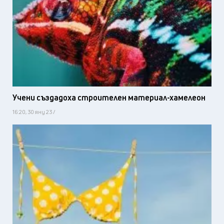
Учени създадоха строителен материал-хамелеон
16:20, 30 яну 23 /