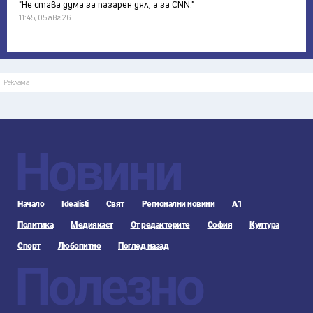
"Не става дума за пазарен дял, а за CNN."
11:45, 05 авг 26
Реклама
Новини
Начало
Idealisti
Свят
Регионални новини
А1
Политика
Медиякаст
От редакторите
София
Култура
Спорт
Любопитно
Поглед назад
Полезно