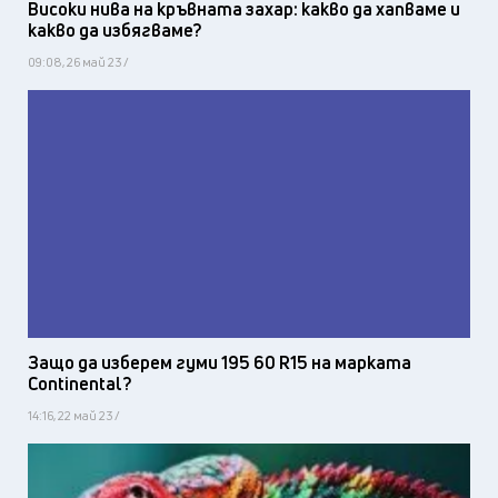
Високи нива на кръвната захар: какво да хапваме и
какво да избягваме?
09:08, 26 май 23 /
Защо да изберем гуми 195 60 R15 на марката
Continental?
14:16, 22 май 23 /