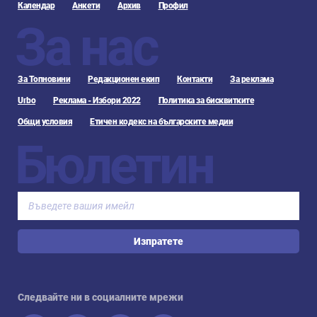
Календар
Анкети
Архив
Профил
За нас
За Топновини
Редакционен екип
Контакти
За реклама
Urbo
Реклама - Избори 2022
Политика за бисквитките
Общи условия
Етичен кодекс на българските медии
Бюлетин
Изпратете
Следвайте ни в социалните мрежи