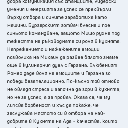
добра комуникация със станциите, лидерски
умения и енергията за успех се прехвърли
върху отбора и сините заработиха като
машини. Бургарският готвач блесна и пое
синьото командване, защото Мишо рухна под
тежестта на ръководната си роля в кухнята.
Напрежението и нажежените емоции
позволиха на Михаил да развее бялото знаме
още в кулинарния дуел с Гергана. Влюбеният
Ромео даде воля на емоциите и Гергана го
победи безапелационно. По-късно той отново
не овладя стреса и започна да гори в кухнята,
но не за успех, а за провал. Оказа се, че му
липсва борбеност и хъс да покаже, че
заслужава мястото си в отбора на най-
добрите в Кухнята на Ада - качества, които