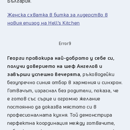
България.
Женска схватка в битка за лидерство в
новия епизод на Hell’s Kitchen
Error9
Георги провокира най-доброто у себе си,
получи доверието на шеф Ангелов и
завърши успешно
вечерята
, ръководейки
безупречно синия отбор в хармония и синхрон.
Готвачът, израснал без родители, показа, че
е готов със сърце и огромно желание
постоянно да доказва мястото си в
професионалната кухня. Той демонстрира
перфектна координация между готвачите,