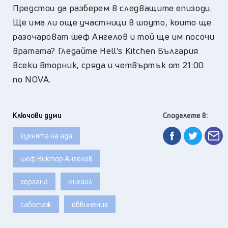
Предстои да разберем в следващите епизоди.
Ще има ли още участници в шоуто, които ще
разочароват шеф Ангелов и той ще им посочи
вратата? Гледайте Hell’s Kitchen България
всеки вторник, сряда и четвъртък от 21:00
по NOVA.
Ключови думи
Споделете в:
кухнята на ада
шеф Виктор Ангелов
гергана
михаил
саботаж
обвинения