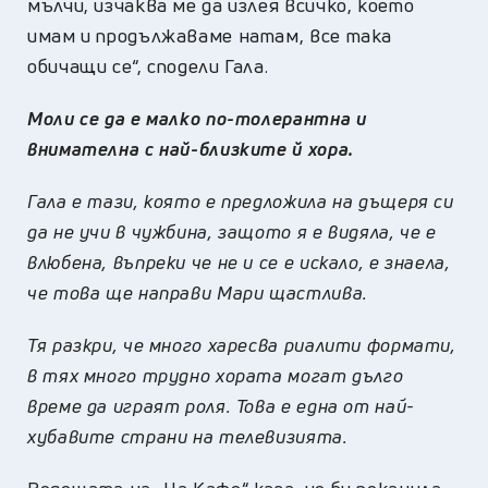
мълчи, изчаква ме да излея всичко, което
имам и продължаваме натам, все така
обичащи се“, сподели Гала.
Моли се да е малко по-толерантна и
внимателна с най-близките й хора.
Гала е тази, която е предложила на дъщеря си
да не учи в чужбина, защото я е видяла, че е
влюбена, въпреки че не и се е искало, е знаела,
че това ще направи Мари щастлива.
Тя разкри, че много харесва риалити формати,
в тях много трудно хората могат дълго
време да играят роля. Това е една от най-
хубавите страни на телевизията.