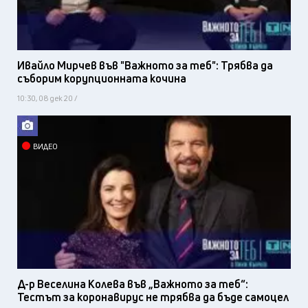
Ивайло Мирчев във "Важното за теб": Трябва да
съборим корупционната кочина
10:30, 08 дек 20 /
ВИДЕО
Д-р Веселина Колева във „Важното за теб“:
Тестът за коронавирус не трябва да бъде самоцел