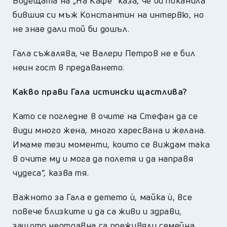
Водещата на „На Кафе“ каза, че би поканила
бившия си мъж Константин на интервю, но
не знае дали той би дошъл.
Гала съжалява, че Валери Петров не е бил
неин гост в предаването.
Какво прави Гала истински щастлива?
Като се погледне в очите на Стефан да се
види много жена, много харесвана и желана.
Имаме тези моменти, които се виждам така
в очите му и мога да полетя и да направя
чудеса“, казва тя.
Важното за Гала е детето ѝ, майка ѝ, все
повече близките и да са живи и здрави,
защото неотдавна са преживяли семейна