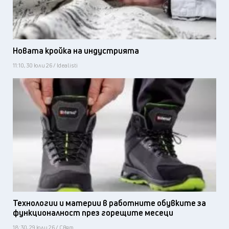
Новата кройка на индустрията
11:10, 30 юли 26 / Idealisti
Технологии и материи в работните обувките за
функционалност през горещите месеци
18:30, 29 юли 26 / Свят