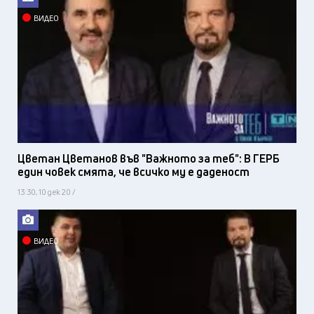
ВИДЕО
Цветан Цветанов във "Важното за теб": В ГЕРБ
един човек смята, че всичко му е даденост
13:30, 10 дек 20 /
ВИДЕО