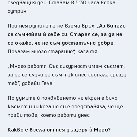
следващия ден. Ставам в 5:30 часа всяка
сутрин.
При нея рутината не взема връх. „
Аз винаги
се съмнявам в себе си. Старая се, за да не
се окаже, че не съм достатъчно добра
.
Полагам много старание“, каза тя.
„Много работя. Със сигурност имам късмет,
за да се случи да съм тук днес седнала срещу
теб“, добави Гала.
По думите ѝ появяването на екран е било
късмет и никога не си е представяла, че ще
прави това, което работи днес.
Какво е взела от нея дъщеря ѝ Мари?