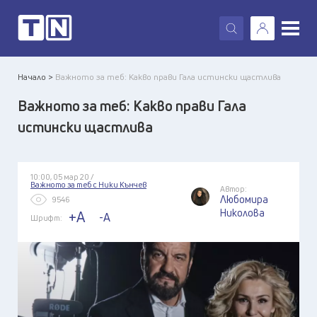
X
Начало >
Важното за теб: Какво прави Гала истински щастлива
Важното за теб: Какво прави Гала
истински щастлива
10:00, 05 мар 20 /
Важното за теб с Ники Кънчев
Автор:
Любомира
9546
Николова
+A
-A
Шрифт: