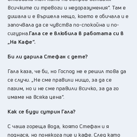
всичките си тревоги и недоразумения“. Там е
дишала и е вършела нещо, което е обичала и е
започвала да се чувства по-спокойна и по-
сигурна.
Гала се е влюбила в работата си в
„На Кафе“.
Би ли дарила Стефан с дете?
Гала каза, че би, но Господ не е решил това да
се случи. „Не сме правили нищо, за да се
пазим, но и не сме правили всичко, за да го
имаме на всяка цена“.
Как се буди сутрин Гала?
С чаша гореща вода, която Стефан и я
поднася, но понякога пие и кафе. След като