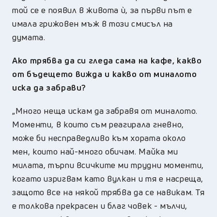
той се е появил в живота ѝ, за първи път е
имала грижовен мъж в този смисъл на
думата.
Ако трябва да си гледа сама на кафе, какво
от бъдещето вижда и какво от миналото
иска да забрави?
„Много неща искам да забравя от миналото.
Моменти, в които съм реагирала гневно,
може би несправедливо към хората около
мен, които най-много обичам. Майка ми
милата, търпи всичките ми трудни моменти,
когато изригвам като вулкан и тя е насреща,
защото все на някой трябва да се навикам. Тя
е толкова прекрасен и благ човек - мълчи,