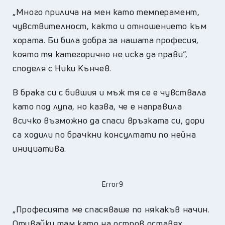
„Много прилича на мен като темперамент,
чувствителност, както и отношението към
хората. Би била добра за нашата професия,
която тя категорично не иска да прави“,
споделя с Ники Кънчев.
В брака си с бившия и мъж тя се е чувствала
като под лупа, но казва, че е направила
всичко възможно да спаси връзката си, дори
са ходили по брачкни консултати по нейна
инициатива.
Error9
„Професията ме спасяваше по някакъв начин.
Отивайки там като на остров оставях