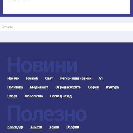
Реклама
Новини
Начало
Idealisti
Свят
Регионални новини
А1
Политика
Медиякаст
От редакторите
София
Култура
Спорт
Любопитно
Поглед назад
Полезно
Календар
Анкети
Архив
Профил