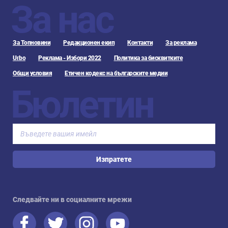
За нас
За Топновини
Редакционен екип
Контакти
За реклама
Urbo
Реклама - Избори 2022
Политика за бисквитките
Общи условия
Етичен кодекс на българските медии
Бюлетин
Изпратете
Следвайте ни в социалните мрежи