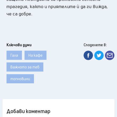
трагедия, както и приятелите ѝ да ги вижда,
че са добре.
Ключови думи
Споделете в:
Гала
На кафе
Важното за теб
топновини
Добави коментар