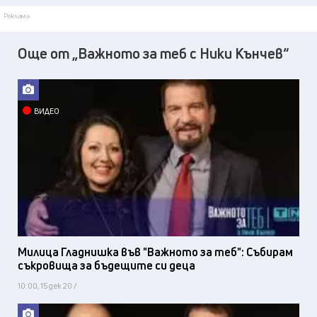
Реклама
Още от „Важното за теб с Ники Кънчев“
ВИДЕО
Милица Гладнишка във "Важното за теб": Събирам
съкровища за бъдещите си деца
10:00, 15 дек 20 /