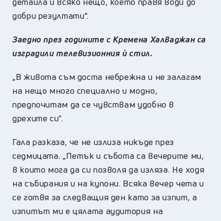
детайла и всяко нещо, което правя води до
добри резултати“.
Заедно през годините с Кремена Халваджан са
изградили телевизионния ѝ стил.
„В живота съм доста небрежна и не залагам
на нещо много специално и модно,
предпочитам да се чувствам удобно в
дрехите си".
Гала разказа, че не излиза никъде през
седмицата. „Петък и събота са вечерите ми,
в които мога да си позволя да изляза. Не ходя
на събирания и на купони. Всяка вечер чета и
се готвя за следващия ден като за изпит, а
изпитът ми е цялата аудитория на