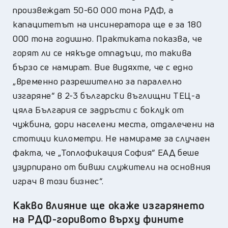
произвеждат 50-60 000 тона РДФ, а
капацитетът на инсинератора ще е за 180
000 тона годишно. Практиката показва, че
горят ли се някъде отпадъци, то такива
бързо се намират. Вие видяхте, че с едно
„временно разрешително за паралелно
изгаряне“ в 2-3 български въглищни ТЕЦ-а
цяла България се задръсти с боклук от
чужбина, дори населени места, отдалечени на
стотици километри. Не намираме за случаен
факта, че „Топлофикация София“ ЕАД беше
узурпирано от бивши служители на основния
играч в този бизнес“.
Какво влияние ще окаже и
згарянето
на
РДФ
-горивото
върху фините