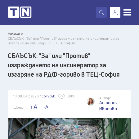
X
Начало >
СБЛЪСЪК: "За" или "Против" изграждането на инсинератор за
изгаряне на РДФ-гориво в ТЕЦ-София
СБЛЪСЪК: "За" или "Против"
изграждането на инсинератор за
изгаряне на РДФ-гориво в ТЕЦ-София
10:00, 04 фев 20 /
Сблъсък
8910
Автор:
Антония
+A
-A
Шрифт:
Иванова