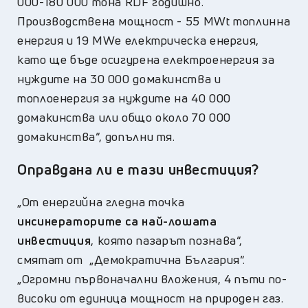
000-180 000 тона RDF годишно.
Производствена мощност - 55 MWt топлинна
енергия и 19 MWe електрическа енергия,
като ще бъде осигурена електроенергия за
нуждите на 30 000 домакинства и
топлоенергия за нуждите на 40 000
домакинства или общо около 70 000
домакинства“, допълни тя.
Оправдана ли е тази инвестиция?
„От енергийна гледна точка
инсинераторите са най-лошата
инвестиция
, която пазарът познава“,
смятат от „Демократична България“.
„Огромни първоначални вложения, 4 пъти по-
високи от единица мощност на природен газ.