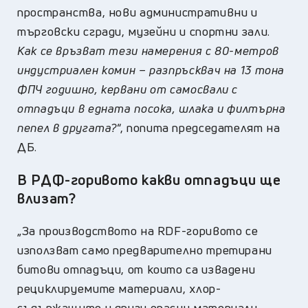
пространства, нови административни и
търговски сгради, музейни и спортни зали.
Как се връзват тези намерения с 80-метров
индустриален комин – разпръсквач на 13 тона
ФПЧ годишно, кервани от самосвали с
отпадъци в едната посока, шлака и филтърна
пепел в другата?
“, попита председателят на
ДБ.
В РДФ-горивото какви отпадъци ще
влизат?
„За производството на RDF-горивото се
използват само предварително третирани
битови отпадъци, от които са извадени
рециклируемите материали, хлор-
съдържащите и други опасни материали.