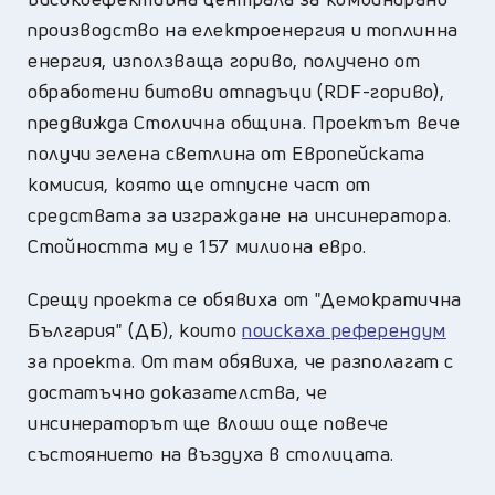
производство на електроенергия и топлинна
енергия, използваща гориво, получено от
обработени битови отпадъци (RDF-гориво),
предвижда Столична община. Проектът вече
получи зелена светлина от Европейската
комисия, която ще отпусне част от
средствата за изграждане на инсинератора.
Стойността му е 157 милиона евро.
Срещу проекта се обявиха от "Демократична
България" (ДБ), които
поискаха референдум
за проекта. От там обявиха, че разполагат с
достатъчно доказателства, че
инсинераторът ще влоши още повече
състоянието на въздуха в столицата.