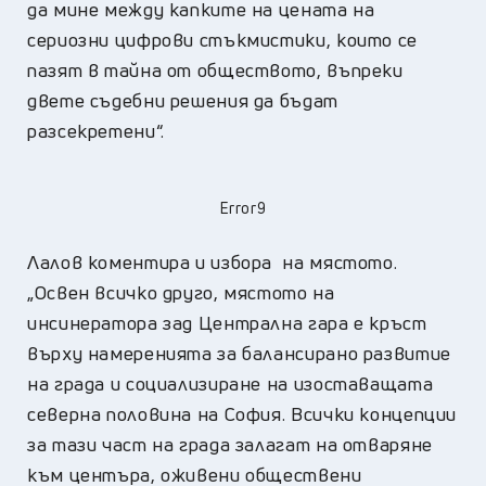
да мине между капките на цената на
сериозни цифрови стъкмистики, които се
пазят в тайна от обществото, въпреки
двете съдебни решения да бъдат
разсекретени“.
Error9
Лалов коментира и избора на мястото.
„Освен всичко друго, мястото на
инсинератора зад Централна гара е кръст
върху намеренията за балансирано развитие
на града и социализиране на изоставащата
северна половина на София. Всички концепции
за тази част на града залагат на отваряне
към центъра, оживени обществени