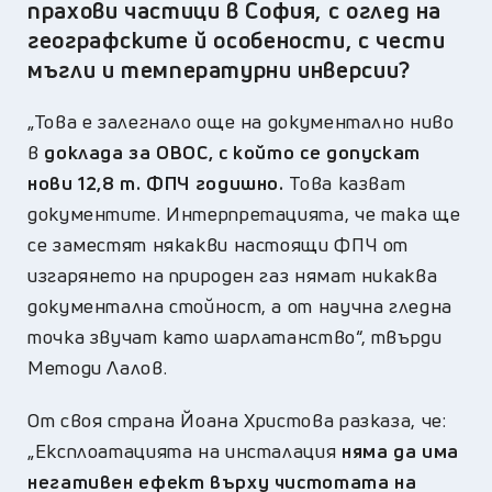
прахови частици в София, с оглед на
географските й особености, с чести
мъгли и температурни инверсии?
„Това е залегнало още на документално ниво
в
доклада за ОВОС, с който се допускат
нови 12,8 т. ФПЧ годишно.
Това казват
документите. Интерпретацията, че така ще
се заместят някакви настоящи ФПЧ от
изгарянето на природен газ нямат никаква
документална стойност, а от научна гледна
точка звучат като шарлатанство“, твърди
Методи Лалов.
От своя страна Йоана Христова разказа, че:
„Експлоатацията на инсталация
няма да има
негативен ефект върху чистотата на