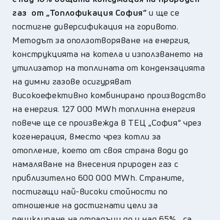
газ от „Топлофикация София“
и ще се
постигне диверсификация на горивото.
Методът за оползотворяване на енергия,
конструкцията на котела и използването на
утилизатор на топлината от кондензацията
на димни газове осигуряват
високоефективно комбинирано производство
на енергия. 127 000 MWh топлинна енергия
повече ще се произвежда в ТЕЦ „София“ чрез
когенерация, вместо чрез котли за
отопление, което от своя страна води до
намаляване на внесения природен газ с
приблизително 600 000 MWh. Страните,
постигащи най-високи стойности по
отношение на достигнати цели за
рециклиране на отпадъци до и над 65% , са