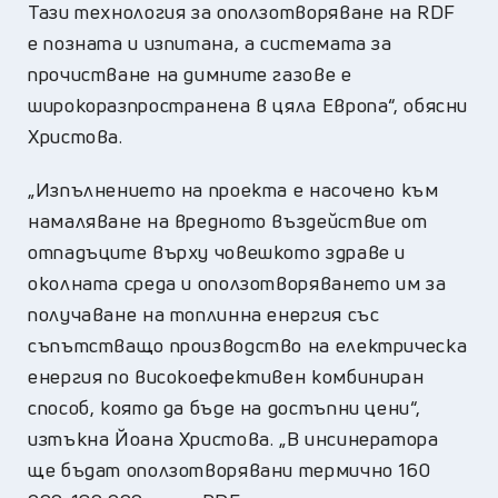
Тази технология за оползотворяване на RDF
е позната и изпитана, а системата за
прочистване на димните газове е
широкоразпространена в цяла Европа“, обясни
Христова.
„Изпълнението на проекта е насочено към
намаляване на вредното въздействие от
отпадъците върху човешкото здраве и
околната среда и оползотворяването им за
получаване на топлинна енергия със
съпътстващо производство на електрическа
енергия по високоефективен комбиниран
способ, която да бъде на достъпни цени“,
изтъкна Йоана Христова. „В инсинератора
ще бъдат оползотворявани термично 160