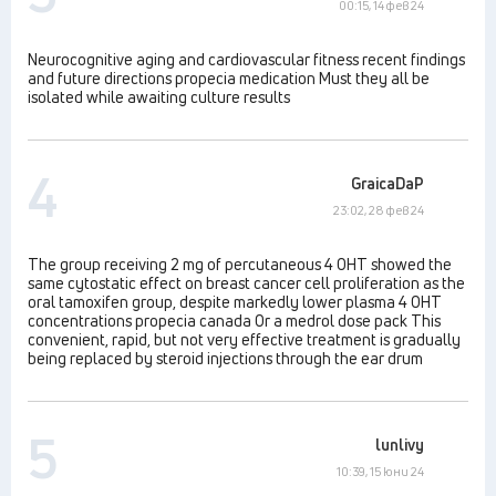
00:15, 14 фев 24
Neurocognitive aging and cardiovascular fitness recent findings
and future directions propecia medication Must they all be
isolated while awaiting culture results
4
GraicaDaP
23:02, 28 фев 24
The group receiving 2 mg of percutaneous 4 OHT showed the
same cytostatic effect on breast cancer cell proliferation as the
oral tamoxifen group, despite markedly lower plasma 4 OHT
concentrations propecia canada Or a medrol dose pack This
convenient, rapid, but not very effective treatment is gradually
being replaced by steroid injections through the ear drum
5
lunlivy
10:39, 15 юни 24