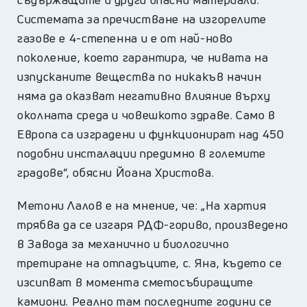
Системата за пречистване на изгорелите
газове е 4-степенна и е от най-ново
поколение, което гарантира, че нивата на
изпусканите вещества по никакъв начин
няма да оказват негативно влияние върху
околната среда и човешкото здраве. Само в
Европа са изградени и функционират над 450
подобни инсталации предимно в големите
градове“, обясни Йоана Христова.
Метони Лалов е на мнение, че: „На хартия
трябва да се изгаря РДФ-гориво, произведено
в Завода за механично и биологично
третиране на отпадъците, с. Яна, където се
изсипват в момента сметосъбиращите
камиони. Реално там последните години се