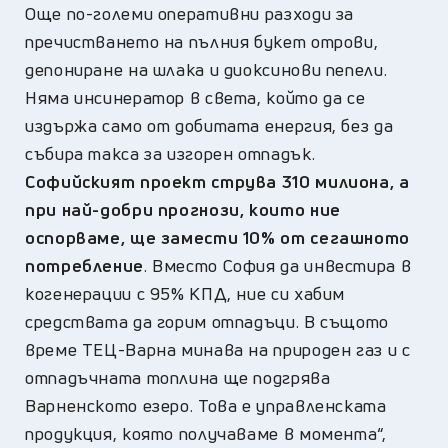
Още по-големи оперативни разходи за
пречистването на пълния букет отрови,
депониране на шлака и диоксинови пепели.
Няма инсинератор в света, който да се
издържа само от добитата енергия, без да
събира такса за изгорен отпадък.
Софийският проект струва 310 милиона, а
при най-добри прогнози, които ние
оспорваме, ще замести 10% от сегашното
потребление
. Вместо София да инвестира в
когенерации с 95% КПД, ние си хабим
средствата да горим отпадъци. В същото
време ТЕЦ-Варна минава на природен газ и с
отпадъчната топлина ще подгрява
Варненското езеро. Това е управленската
продукция, която получаваме в момента“,