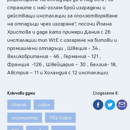
страните с най-голям брой изградени и
действащи инсталации за оползотворяване
на отпадъци чрез изгаряне“, посочи Йоана
Христова и даде като примери Дания с 26
инсталации тип WtE с изгаряне на битови и
промишлени отпадъци , Швеция - 34 ,
Великобритания - 46 , Германия - 121 ,
Франция -126 , Швейцария – 30 , Белгия- 18,
Австрия – 11 и Холандия с 12 инсталации.
Ключови думи
Споделете в:
сблъсък
софия
инсинератор
ТЕЦ-София