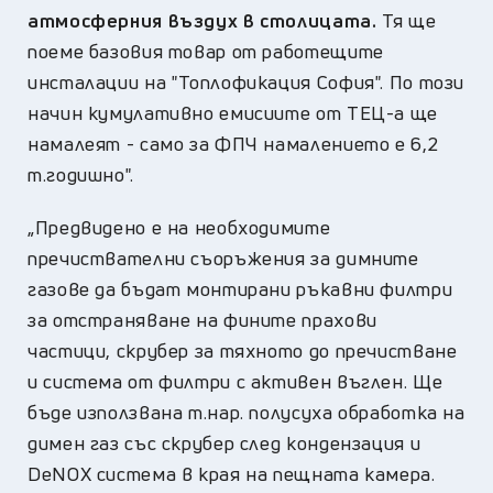
атмосферния въздух в столицата.
Тя ще
поеме базовия товар от работещите
инсталации на "Топлофикация София". По този
начин кумулативно емисиите от ТЕЦ-а ще
намалеят - само за ФПЧ намалението е 6,2
т.годишно".
„Предвидено е на необходимите
пречиствателни съоръжения за димните
газове да бъдат монтирани ръкавни филтри
за отстраняване на фините прахови
частици, скрубер за тяхното до пречистване
и система от филтри с активен въглен. Ще
бъде използвана т.нар. полусуха обработка на
димен газ със скрубер след кондензация и
DeNOX система в края на пещната камера.