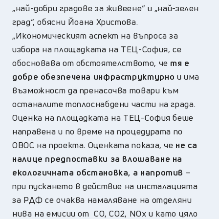
„най-добри градове за живеене“ и „най-зелен
град“, обясни Йоана Христова.
„Икономическият аспект на въпроса за
избора на площадката на ТЕЦ-София, се
обосновава от обстоятелството, че
тя е
добре обезпечена инфраструктурно
и има
възможност да пренасочва товари към
останалите топлоснабдени части на града.
Оценка на площадката на ТЕЦ-София беше
направена и по време на процедурата по
ОВОС на проекта. Оценката показа, че
не са
налице предпоставки за влошаване на
екологичната обстановка, а напротив
–
при пускането в действие на инсталацията
за РДФ се очаква намаляване на отделяни
нива на емисии от CO, CO2, NOx и като цяло