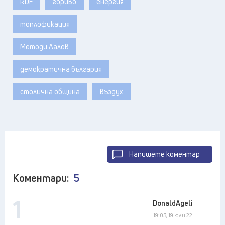
RDF
гориво
енергия
топлофикация
Методи Лалов
демократична българия
столична община
въздух
Напишете коментар
Коментари:
5
1
DonaldAgeli
19:03, 19 юли 22