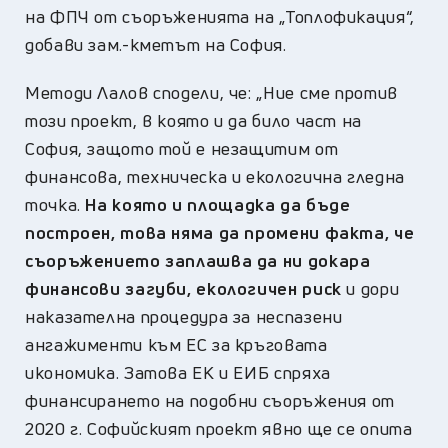
на ФПЧ от съоръженията на „Топлофикация“,
добави зам.-кметът на София.
Методи Лалов сподели, че: „Ние сме против
този проект, в която и да било част на
София, защото той е незащитим от
финансова, техническа и екологична гледна
точка.
На която и площадка да бъде
построен, това няма да промени факта, че
съоръжението заплашва да ни докара
финансови загуби, екологичен риск
и дори
наказателна процедура за неспазени
ангажименти към ЕС за кръговата
икономика. Затова ЕК и ЕИБ спряха
финансирането на подобни съоръжения от
2020 г. Софийският проект явно ще се опита