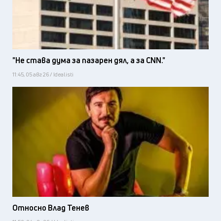
"Не става дума за пазарен дял, а за CNN."
11:45, 05 авг 26 / Idealisti
Относно Влад Тенев