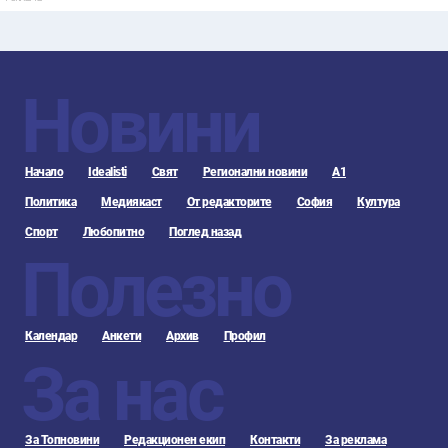
Новини
Начало
Idealisti
Свят
Регионални новини
А1
Политика
Медиякаст
От редакторите
София
Култура
Спорт
Любопитно
Поглед назад
Полезно
Календар
Анкети
Архив
Профил
За нас
За Топновини
Редакционен екип
Контакти
За реклама