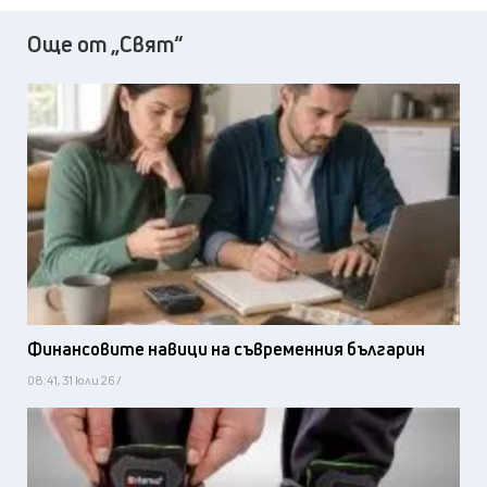
Още от „Свят“
Финансовите навици на съвременния българин
08:41, 31 юли 26 /