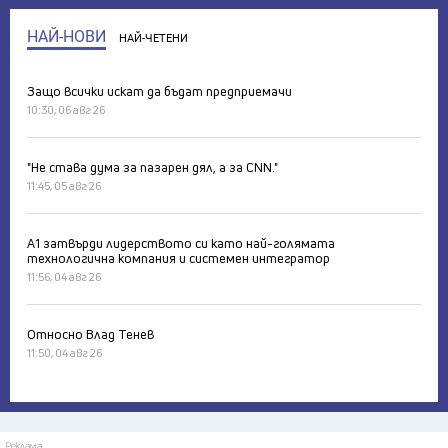
НАЙ-НОВИ
НАЙ-ЧЕТЕНИ
Защо всички искат да бъдат предприемачи
10:30, 06 авг 26
"Не става дума за пазарен дял, а за CNN."
11:45, 05 авг 26
А1 затвърди лидерството си като най-голямата
технологична компания и системен интегратор
11:56, 04 авг 26
Относно Влад Тенев
11:50, 04 авг 26
Реклама