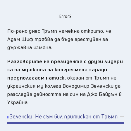
Error9
По-рано днес Тръмп намекна открито, че
Адам Шиф трябва да бъде арестуван за
държавна измяна.
Разговорите на президента с други лидери
са на мушката на конгресмени заради
предполагаем натиск,
оказан от Тръмп на
украинския му колега Володимир Зеленски да
разследва дейността на син на Джо Байдън в
Украйна.
Зеленски: Не съм бил притискан от Тръмп