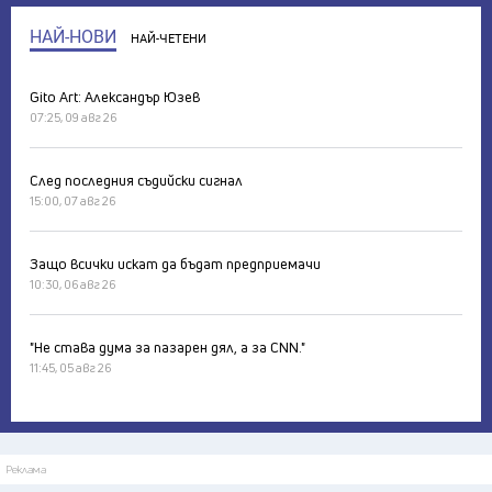
НАЙ-НОВИ
НАЙ-ЧЕТЕНИ
Gito Art: Александър Юзев
07:25, 09 авг 26
След последния съдийски сигнал
15:00, 07 авг 26
Защо всички искат да бъдат предприемачи
10:30, 06 авг 26
"Не става дума за пазарен дял, а за CNN."
11:45, 05 авг 26
Реклама