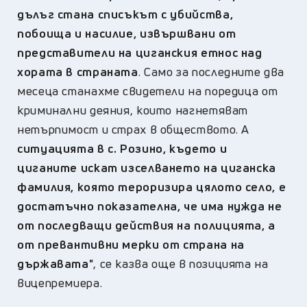
дълъг стана списъкът с убийства,
побоища и насилие, извършвани от
представители на циганския етнос над
хората в страната
. Само за последните два
месеца станахме свидетели на поредица от
криминални деяния, които нагнетяват
нетърпимост и страх в обществото. А
ситуацията в с. Розино, където и
циганите искат изселването на циганска
фамилия, която тероризира цялото село, е
достатъчно показателна, че има нужда не
от последващи действия на полицията, а
от превантивни мерки от страна на
държавата"
, се казва още в позицията на
вицепремиера.