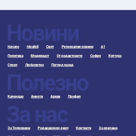
Новини
Начало
Idealisti
Свят
Регионални новини
А1
Политика
Медиякаст
От редакторите
София
Култура
Спорт
Любопитно
Поглед назад
Полезно
Календар
Анкети
Архив
Профил
За нас
За Топновини
Редакционен екип
Контакти
За реклама