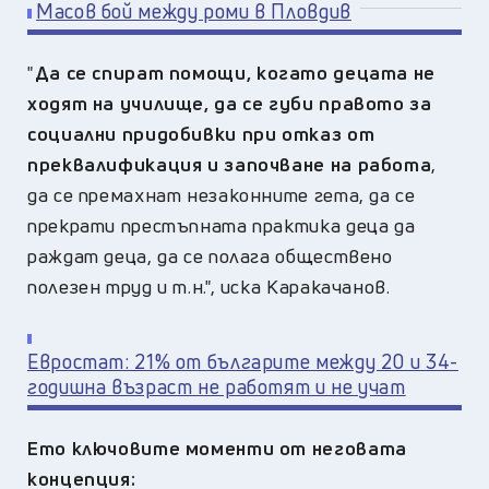
Масов бой между роми в Пловдив
"
Да се спират помощи, когато децата не
ходят на училище, да се губи правото за
социални придобивки при отказ от
преквалификация и започване на работа
,
да се премахнат незаконните гета, да се
прекрати престъпната практика деца да
раждат деца, да се полага обществено
полезен труд и т.н.", иска Каракачанов.
Евростат: 21% от българите между 20 и 34-
годишна възраст не работят и не учат
Ето ключовите моменти от неговата
концепция: