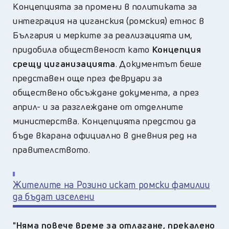
Концепцията за промени в политиката за
интеграция на циганския (ромския) етнос в
България и мерките за реализацията им,
придобила общественост като
Концепция
срещу циганизацията
. Документът беше
представен още през февруари за
обществено обсъждане документа, а през
април- и за разглеждане от отделните
министерства. Концепцията предстои да
бъде вкарана официално в дневния ред на
правителството.
Жителите на Розино искат ромски фамилии
да бъдат изселени
"Няма повече време за отлагане, прекалено