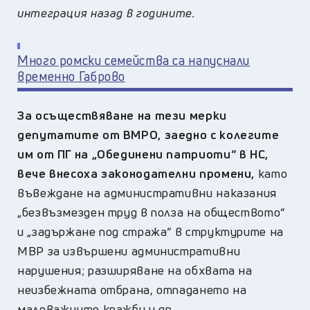
интеграция назад в годините.
Много ромски семейства са напуснали
временно Габрово
За осъществяване на тези мерки
депутатите от ВМРО, заедно с колегите
им от ПГ на „Обединени патриоти“ в НС,
вече внесоха законодателни промени,
като
въвеждане на административни наказания
„безвъзмезден труд в полза на обществото“
и „задържане под стража“ в структурите на
МВР за извършени административни
нарушения; разширяване на обхвата на
неизбежната отбрана, отпадането на
маловажните кражби и др.