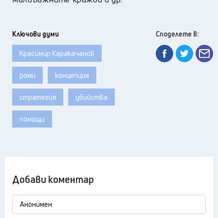
Ключови думи
Споделете в:
Красимир Каракачанов
роми
концепция
стратегия
убийства
помощи
Добави коментар