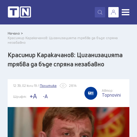
X
Начало >
Красимир Каракачанов: Циганизацията трябва да бъде спряна
незабавно
Красимир Каракачанов: Циганизацията
трябва да бъде спряна незабавно
12:39, 02 юли 19 /
Политика
2814
Автор:
Topnovini
+A
-A
Шрифт: