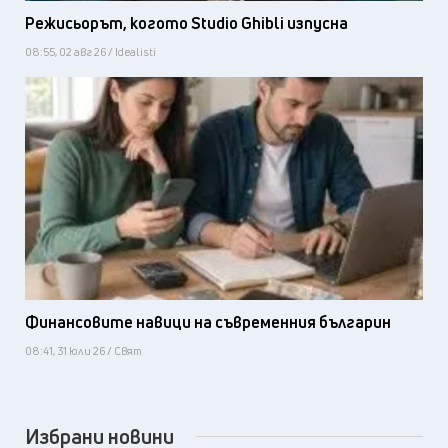
Режисьорът, когото Studio Ghibli изпусна
08:55, 02 авг 26 / Idealisti
Финансовите навици на съвременния българин
08:41, 31 юли 26 / Свят
Избрани новини