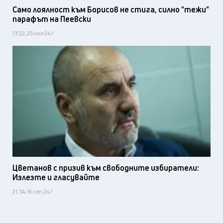
Само лоялност към Борисов не стига, силно "тежи"
парафът на Пеевски
13:22, 25 ное 24 /
Цветанов с призив към свободните избиратели:
Излезте и гласувайте
21:34, 16 сеп 24 /