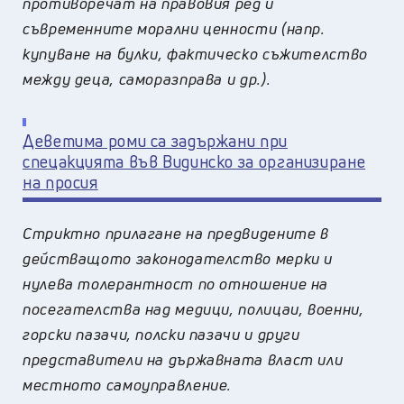
противоречат на правовия ред и
съвременните морални ценности (напр.
купуване на булки, фактическо съжителство
между деца, саморазправа и др.).
Деветима роми са задържани при
спецакцията във Видинско за организиране
на просия
Стриктно прилагане на предвидените в
действащото законодателство мерки и
нулева толерантност по отношение на
посегателства над медици, полицаи, военни,
горски пазачи, полски пазачи и други
представители на държавната власт или
местното самоуправление.