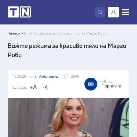
X
Начало >
Вижте режима за красиво тяло на Марго Роби
Вижте режима за красиво тяло на Марго
Роби
15:20, 29 яну 19 /
Любопитно
2906
Автор:
Topnovini
+A
-A
Шрифт: