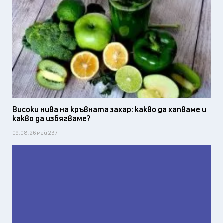
Високи нива на кръвната захар: какво да хапваме и
какво да избягваме?
09:08, 26 май 23 /