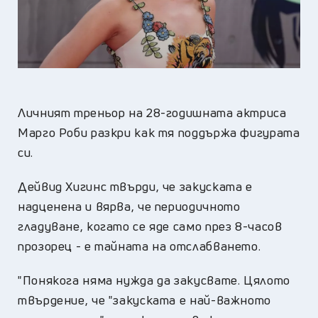
Личният треньор на 28-годишната актриса
Марго Роби разкри как тя поддържа фигурата
си.
Дейвид Хигинс твърди, че закуската е
надценена и вярва, че периодичното
гладуване, когато се яде само през 8-часов
прозорец - е тайната на отслабването.
"Понякога няма нужда да закусвате. Цялото
твърдение, че "закуската е най-важното