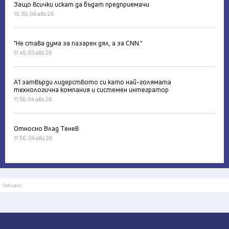
Защо всички искат да бъдат предприемачи
10:30, 06 авг 26
"Не става дума за пазарен дял, а за CNN."
11:45, 05 авг 26
А1 затвърди лидерството си като най-голямата
технологична компания и системен интегратор
11:56, 04 авг 26
Относно Влад Тенев
11:50, 04 авг 26
Реклама