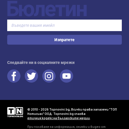
Бюлетин
Изпратете
Следвайте ни в социалните мрежи
© 2010 - 2026 Topnovini.bg, Всички права запазени "ТОП
Нотисиас" ООД. Topnovini.bg спазва
етичния кодекс на българските медии
.
При ползване на информация, снимки и видео от