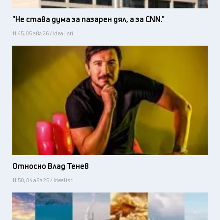
"Не става дума за пазарен дял, а за CNN."
11:45, 05 авг 26 / Idealisti
Относно Влад Тенев
11:50, 04 авг 26 / Idealisti