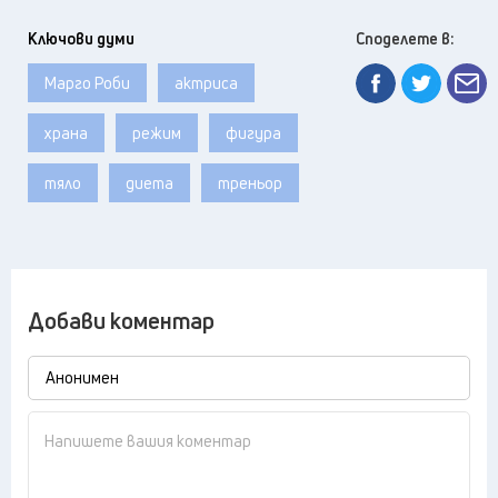
Ключови думи
Споделете в:
Марго Роби
актриса
храна
режим
фигура
тяло
диета
треньор
Добави коментар