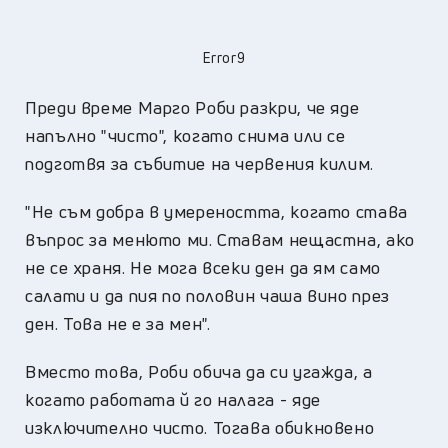
Error9
Преди време Марго Роби разкри, че яде
напълно "чисто", когато снима или се
подготвя за събитие на червения килим.
"Не съм добра в умереността, когато става
въпрос за менюто ми. Ставам нещастна, ако
не се храня. Не мога всеки ден да ям само
салати и да пия по половин чаша вино през
ден. Това не е за мен".
Вместо това, Роби обича да си угажда, а
когато работата й го налага - яде
изключително чисто. Тогава обикновено