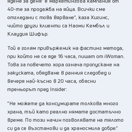
ядене за деня" е маркетингова кампания от
40-те за продажба на яйца. Всички сме
отгледани с това вярване", каза Хигинс,
чийто други клиенти са Наоми Кембъл и
Клаудия Шифър.
Той е голям привърженик на фастинг метода,
при който не се яде 16 часа, пишат от iWoman.
Това за повечето хора означа пропускане на
закуската, обядване в ранния следобед и
вечеря най-късно в 20 часа, обясни
треньорът пред Insider:
"Не можете да консумирате толкова много
храна, тъй като реално нямате достатъчно
време. По този начин позволявате на тялото
си да се възстанови и да храносмила добре."