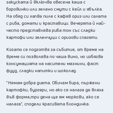
закуската й включва овесена каша с
боровинки или зелено смути с кейл и ябълка.
На обяд си хапва пиле с кафяв ориз или салата
с риба, домати и краставици. Вечерята й най-
често представлява риба тон със сладки
картофи или зеленчуци с оризови спагети.
Когато се подготвя за събитие, от време на
време си позволява по чаша вино, но избягва
консумацията на наситени мазнини, фаст
фууд, сладки напитки и шоколад.
"Нямам добра диета. Обичам бира, пържени
картофки, бургери, но ако се налага да вляза
във форма,три дена ще ям моркови, ако се
налага", сподели красивата блондинка.