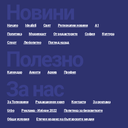
Новини
Начало
Idealisti
Свят
Регионални новини
А1
Политика
Медиякаст
От редакторите
София
Култура
Спорт
Любопитно
Поглед назад
Полезно
Календар
Анкети
Архив
Профил
За нас
За Топновини
Редакционен екип
Контакти
За реклама
Urbo
Реклама - Избори 2022
Политика за бисквитките
Общи условия
Етичен кодекс на българските медии