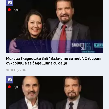
ВИДЕО
Милица Гладнишка във "Важното за теб": Събирам
съкровища за бъдещите си деца
10:00, 15 дек 20 /
ВИДЕО