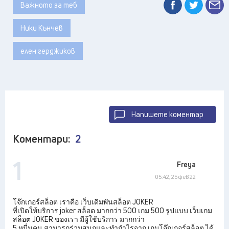
Важното за теб
Ники Кънчев
елен герджиков
Напишете коментар
Коментари:
2
1
Freya
05:42, 25 фев 22
โจ๊กเกอร์สล็อต เราคือ เว็บเดิมพันสล็อต JOKER
ที่เปิดให้บริการ joker สล็อต มากกว่า 500 เกม 500 รูปแบบ เว็บเกม
สล็อต JOKER ของเรา มีผู้ใช้บริการ มากกว่า
5 หมื่นคน สามารถร่วมสนุกและทำกำไรจาก เกมโจ๊กเกอร์สล็อต ได้