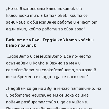
„
Не се възприемам като политик от
класически тип, а като човек, който се
занимава с обществена работа и е част от
един екип, който работи за своя град“.
Важното за Елен Герджиков като човек и
като политик
„Здравето и семейството. Все по-често
осъзнавам и колко е важно за мен и
семейството ми спокойствието,
защото в
тези времена е трудно да се постигне“.
„
Надявам се да не звуча много патетично, но
в работата наистина ми се иска да има
повече разбирателство и да се чуваме.
П
рогресът на човечеството се дължи на