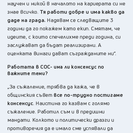
научен и никой в началото на кариерата си не
знае всичко.
Тя работи добре и има какво да
даде на града.
Надявам се следващите 3
години да го покажем като екип. Смятам, че
идеите, с които спечелихме преди година, си
заслужават да бъдат реализирани. А
оценката винаги дават съгражданите ни“.
Работата в СОС- има ли консенсус по
важните теми?
„
За съжаление, трябва да кажа, че в
общинския съвет
все по-трудно постигаме
консенсус
. Наистина го казвам с голямо
съжаление. Работил съм и в предишни
мандати. Колкото и политически дразги и
противоречия да е имало сме успявали да