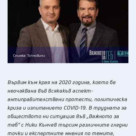
Снимка: Топновини
Вървим към края на 2020 година, която бе
неочаквана във всякакъв аспект-
a
нтиправителствени протести, политическа
криза и изпитанието
COVID-19.
В трудната за
обществото ни ситуация във „Важното за
теб“ с Ники Кънчев търсим различните гледни
точки и експертните мнения по темите,