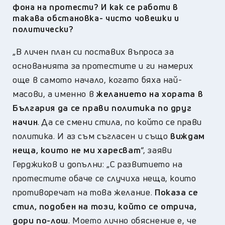
фона на протести?
И как се работи в
такава обстановка- чисто човешки и
политически?
„
В личен план си поставих въпроса за
основанията за протестите и ги намерих
още в самото начало, когато бяха най-
масови,
а
именно в
желанието на хората в
България да се прави политика по друг
начин
. Да се смени стила, по който се прави
политика. И аз съм съгласен и също
виждам
неща, които не ми харесват
“,
заяви
Герджиков и допълни: „
С развитието на
протестите обаче се случиха неща, които
противоречат на това желание.
Показа се
стил, подобен на този, който се отрича,
дори по-лош
. Моето лично обяснение е, че