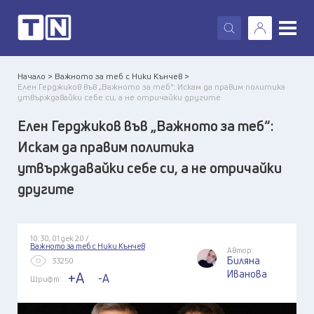
X
Начало >
Важното за теб с Ники Кънчев >
Елен Герджиков във „Важното за теб“: Искам да правим политика
утвърждавайки себе си, а не отричайки другите
Елен Герджиков във „Важното за теб“:
Искам да правим политика
утвърждавайки себе си, а не отричайки
другите
10:30, 01 дек 20 /
Важното за теб с Ники Кънчев
Автор:
Биляна
33250
Иванова
+A
-A
Шрифт: