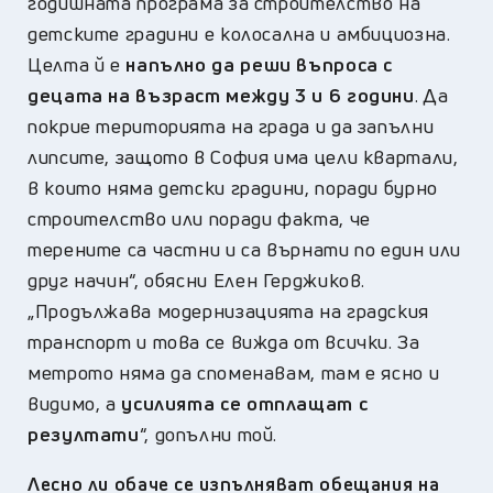
годишната програма за строителство на
детските градини е колосална и амбициозна.
Целта й е
напълно да реши
въпроса с
децата на възраст между 3 и 6 години
. Да
покрие територията на града и да запълни
липсите, защото в София има цели квартали,
в които няма детски градини, поради бурно
строителство или поради факта, че
терените са частни и са върнати по един или
друг начин“,
обясни Елен Герджиков.
„
Продължава модернизацията на градския
транспорт и това се вижда от всички. За
метрото няма да споменавам, там е ясно и
видимо, а
усилията се отплащат с
резултати
“,
допълни той.
Лесно ли обаче се изпълняват обещания на