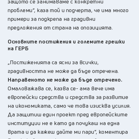
защото се занимаваме с конкретни
проблеми“, каза той и подчерта, че има много
примери за подкрепа на градивни
предложения от страна на опозицията.
Основните постижения и големите грешки
на ГЕРБ
„
Постиженията са ясни за всички,
градивността не може да бъде отречена.
Направеното не може да бъде отречено.
Омаловажава се, казва се- ама вече има
европейски средства и средства за развитие
на икономиката, само че това изисква усилия.
Да защитиш един проект пред европейските
институции не е като да почукаш на една
врата и да кажеш дайте ми пари“,
коментира