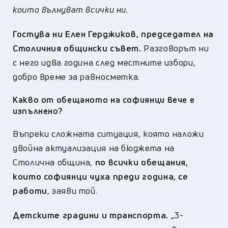
които вълнуват всички ни.
Гостува ни Елен Герджиков, председател на
Столичния общински съвет.
Разговорът ни
с него идва година след местните избори,
добро време за равносметка.
Какво от обещаното на софиянци вече е
изпълнено?
Въпреки сложната ситуация, която наложи
двойна актуализация на бюджета на
Столична община,
по всички обещания,
които софиянци чуха преди година, се
работи
, заяви той.
Детските градини и транспорта.
„3-