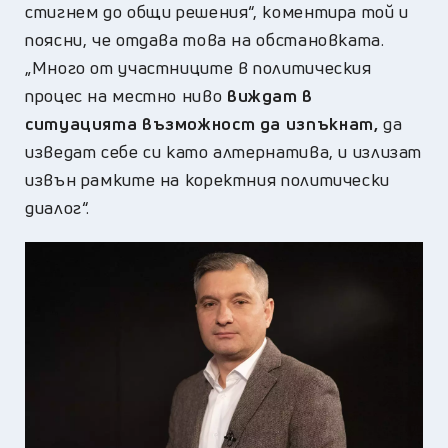
стигнем до общи решения“,
коментира той и
поясни, че отдава това на обстановката.
„
Много от участниците в политическия
процес на местно ниво
виждат в
ситуацията възможност да изпъкнат,
да
изведат себе си като алтернатива, и излизат
извън рамките на коректния политически
диалог“.