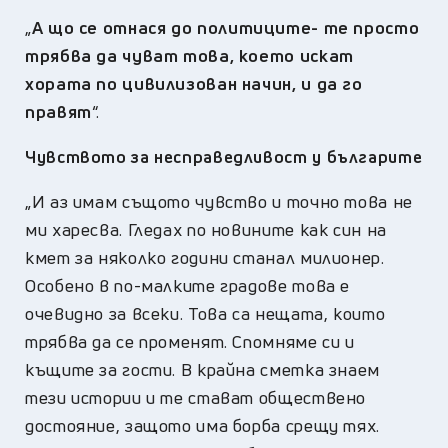
„
А що се отнася до политиците- те просто
трябва да чуват това, което искат
хората по цивилизован начин, и да го
правят
“.
Чувството за несправедливост у българите
„И аз имам същото чувство и точно това не
ми харесва. Гледах по новините как син на
кмет за няколко години станал милионер.
Особено в по-малките градове това е
очевидно за всеки. Това са нещата, които
трябва да се променят. Спомняме си и
къщите за гости. В крайна сметка знаем
тези истории и те стават обществено
достояние, защото има борба срещу тях.