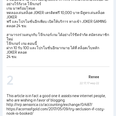
อย่างไร้กังวล โจ๊กเกอร์
เกม มาพร้อมโหมด
ทดลองเล่นสล็อต JOKER เครดิตฟรี 10,000 บาท มีสูตรเล่นสล็อต
JOKER
ฟรี และโปรโมชั่นอีกเพียบ เปิดให้บริการ ทางเข้า JOKER GAMING
ตลอด 24 ชม.
สามารถร่วมสนุกกับ โจ๊กเกอร์เกม ได้อย่างไร้ขีดจำกัด สมัครสมาชิก
ใหม่
โจ๊กเกอร์ เกม ตอนนี้
ฝาก 10 รับ 100 และโปรโมชั่นอีกมากมาย ได้ที่ สล็อตเว็บหลัก
JOKER ตลอด
24 ชม.
2
Renee
22:17, 17 мар 22
This article is in fact a good one it assists new internet people,
who are wishing in favor of blogging.
http://nrp.sensorica.co/accounting/exchange/0/487/
https://acornsofgold.com/2017/05/09/try-seclusion-if-cozy-
nook-is-booked/