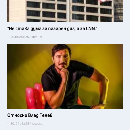
"Не става дума за пазарен дял, а за CNN."
11:45, 05 авг 26 / Idealisti
Относно Влад Тенев
11:50, 04 авг 26 / Idealisti