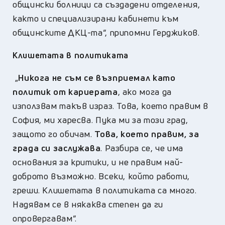
общински болници са създадени отделения,
както и специализирани кабинети към
общинските ДКЦ-та“,
припомни Герджиков.
Клишетата в политиката
„
Никога не съм се възприемал като
политик от кариерата
, ако мога да
използвам такъв израз. Това, което правим в
София, ми харесва. Пука ми за този град,
защото го обичам.
Това, което правим, за
града си заслужава
. Разбира се, че има
основания за критики, и не правим най-
доброто възможно. Всеки, който работи,
греши. Клишетата в политиката са много.
Надявам се в някаква степен да ги
опровергавам“.