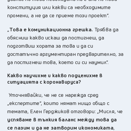
конституция или какви са необходимите
промени, а не да се приеме този проект“.
„
Т
ова е комуникационна грешка.
Трябва да
обясниш какво искаш да постигнеш, да
подготвиш хората за това и да си
достатъчно аргументиран предварително, за
да постигнеш това, което си си наумил“.
Какво научихме и какво подценихме в
ситуацията с коронавируса?
Уточнявайки, че не се нарежда сред
„експертите“, които нямат нищо общо с
темата, Елен Герджиков отговори: „
Мисля, че
успяваме в тънкия баланс между това да
се пазим и да не затворим икономиката
,