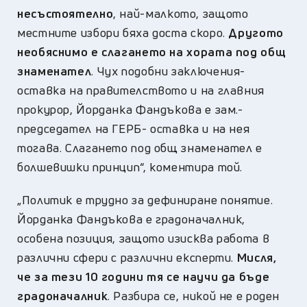
несъстоятелно
, най-малкото, защото
местните избори бяха доста скоро.
Другото
необяснимо е слагането на хората под общ
знаменател
. Чух подобни заключения-
оставка на правителството и на главния
прокурор, Йорданка Фандъкова е зам.-
председател на ГЕРБ- оставка и на нея
тогава. Слагането под общ знаменател е
болшевишки принцип“,
коментира той.
„
Политик е трудно за дефиниране понятие.
Йорданка Фандъкова
е градоначалник,
особена позиция, защото изисква работа в
различни сфери с различни експерти.
Мисля,
че за тези 10 години
тя
се научи да бъде
градоначалник
. Разбира се, никой не е роден