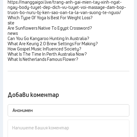
https://manggaigoi.live/trang-anh-gai-mien-tay-xinh-ngat-
ngay-body-tuyet-dep-dich-vu-tuyet-voi-massage-dam-bop-
truon-bo-nuru-bj-ken-sao-oan-ta-la-van-suong-te-nguoi/
Which Type Of Yoga Is Best For Weight Loss?
site
Are Sunflowers Native To Egypt Crossword?
news
Can You Go Kangaroo Hunting In Australia?
What Are Keurig 2.0 Brew Settings For Making?
How Gospel Music Influenced Society?
What Is The Time In Perth Australia Now?
What Is Netherlands Famous Flower?
Добави коментар