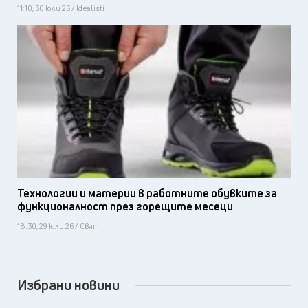
11:10, 30 юли 26 / Idealisti
Технологии и материи в работните обувките за
функционалност през горещите месеци
18:30, 29 юли 26 / Свят
Избрани новини