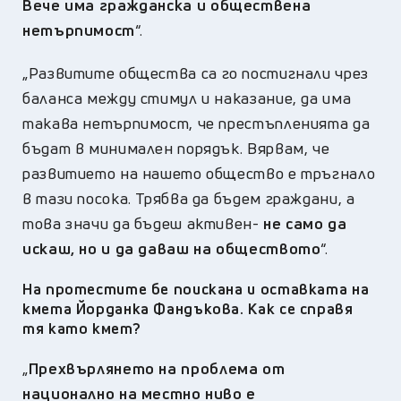
В
ече има гражданска и обществена
нетърпимост
“.
„
Развитите общества са го постигнали чрез
баланса между стимул и наказание, да има
такава
нетърпимост, че престъпленията да
бъдат в минимален порядък. Вярвам, че
развитието на нашето общество е тръгнало
в тази посока. Трябва да бъдем граждани, а
това значи да бъдеш активен-
не само да
искаш, но и да даваш на обществото
“.
На протестите бе поискана и оставката на
кмета Йорданка Фандъкова.
Как се справя
тя като кмет?
„
Прехвърлянето на проблема от
национално на местно ниво е