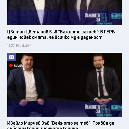
Цветан Цветанов във "Важното за теб": В ГЕРБ
един човек смята, че всичко му е даденост
13:30, 10 дек 20 /
ВИДЕО
Ивайло Мирчев във "Важното за теб": Трябва да
съборим корупционната кочина