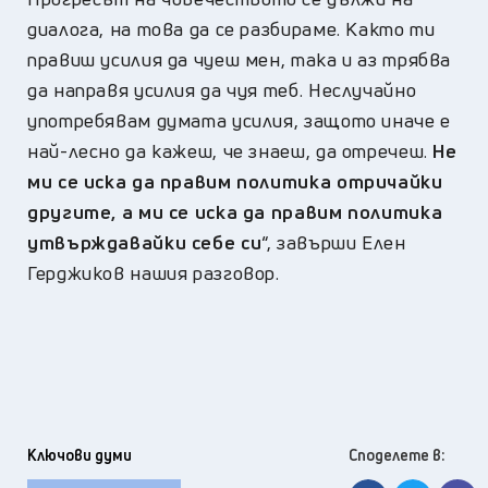
диалога, на това да се разбираме. Както ти
правиш усилия да чуеш мен, така и аз трябва
да направя усилия да чуя теб. Неслучайно
употребявам думата усилия, защото иначе е
най-лесно да кажеш, че знаеш, да отречеш.
Не
ми се иска да правим политика отричайки
другите, а ми се иска да правим политика
утвърждавайки себе си
“,
завърши Елен
Герджиков нашия разговор.
Ключови думи
Споделете в: