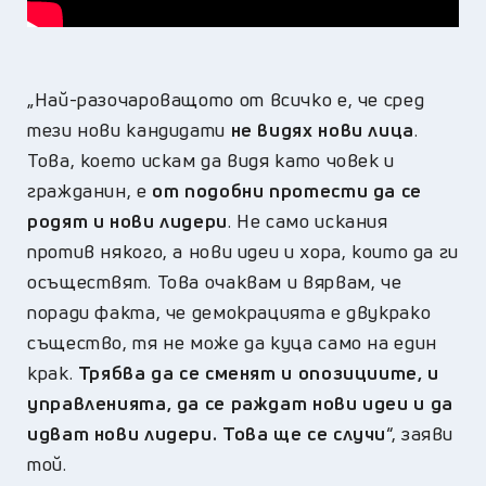
„
Най-разочароващото от всичко е, че сред
тези нови кандидати
не видях нови лица
.
Това, което искам да видя като човек и
гражданин, е
от подобни протести да се
родят и нови лидери
. Не само искания
против някого, а нови идеи и хора, които да ги
осъществят. Това очаквам и вярвам, че
поради факта, че демокрацията е двукрако
същество, тя не може да куца само на един
крак.
Трябва да се сменят и опозициите, и
управленията, да се раждат нови идеи и да
идват нови лидери. Това ще се случи
“, заяви
той.