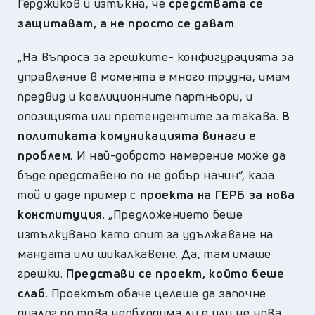
Герджиков и изтъкна, че
средствата се
защитават, а не просто се дават
.
„
На въпроса за грешките- конфигурацията за
управление в момента е много трудна, имам
предвид и коалиционните партньори, и
опозицията или претендентите за такава.
В
политиката комуникацията винаги е
проблем
. И най-доброто намерение може да
бъде представено по не добър начин“,
каза
той и даде пример с
проекта на ГЕРБ за нова
конституция
. „Предложението
беше
изтълкувано като опит за удължаване на
мандата или шикалкавене. Да, там имаше
грешки.
Представи се проект, който беше
слаб
. Проектът обаче целеше да започне
диалог по това необходима ли е или не нова